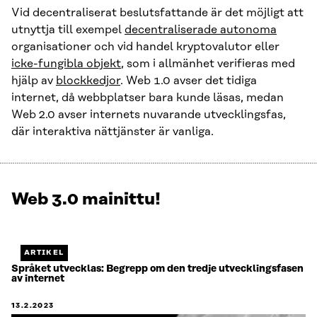
Vid decentraliserat beslutsfattande är det möjligt att
utnyttja till exempel
decentraliserade autonoma
organisationer och vid handel kryptovalutor eller
icke-fungibla objekt
, som i allmänhet verifieras med
hjälp av
blockkedjor
. Web 1.0 avser det tidiga
internet, då webbplatser bara kunde läsas, medan
Web 2.0 avser internets nuvarande utvecklingsfas,
där interaktiva nättjänster är vanliga.
Web 3.0 mainittu!
Näytetään
1
/
1.
ARTIKEL
Jäljellä
Språket utvecklas: Begrepp om den tredje utvecklingsfasen
av internet
0.
13.2.2023