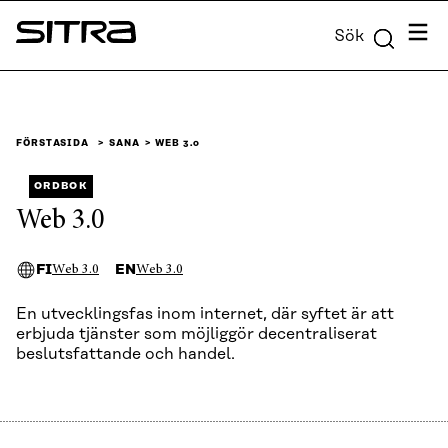
Skip to
Meny
Sök
content
Sitra
↓
FÖRSTASIDA
SANA
WEB 3.0
ORDBOK
Web 3.0
FI
EN
Web 3.0
Web 3.0
En utvecklingsfas inom internet, där syftet är att
erbjuda tjänster som möjliggör decentraliserat
beslutsfattande och handel.