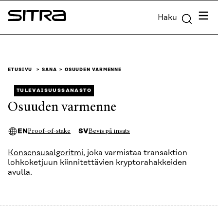
Siirry
Valik
Haku
suoraan
Sitra
sisältöön
↓
ETUSIVU
SANA
OSUUDEN VARMENNE
TULEVAISUUSSANASTO
Osuuden varmenne
EN
SV
Proof-of-stake
Bevis på insats
Konsensusalgoritmi
, joka varmistaa transaktion
lohkoketjuun kiinnitettävien kryptorahakkeiden
avulla.