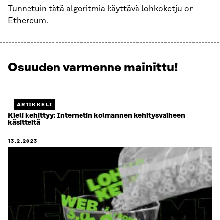
Tunnetuin tätä algoritmia käyttävä
lohkoketju
on
Ethereum.
Osuuden varmenne mainittu!
Näytetään
1
/
1.
ARTIKKELI
Jäljellä
Kieli kehittyy: Internetin kolmannen kehitysvaiheen
käsitteitä
0.
13.2.2023