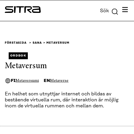
Skip to
Meny
Sök
content
Sitra
↓
FÖRSTASIDA
SANA
METAVERSUM
ORDBOK
Metaversum
FI
EN
Metaversumi
Metaverse
En helhet som utnyttjar internet och bildas av
bestående virtuella rum, där interaktion är möjlig
inom de virtuella rummen och mellan dem.