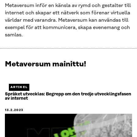
Metaversum inför en känsla av rymd och gestalter till
internet och skapar ett nätverk som förenar virtuella
världar med varandra. Metaversum kan användas till
exempel för att kommunicera, skapa evenemang och
samlas.
Metaversum mainittu!
Näytetään
1
/
1.
ARTIKEL
Jäljellä
Språket utvecklas: Begrepp om den tredje utvecklingsfasen
av internet
0.
13.2.2023