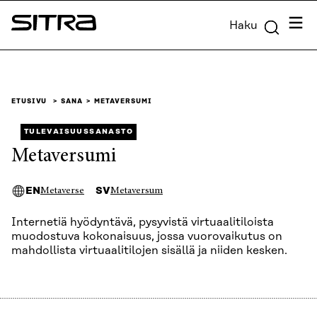
Siirry
Valik
Haku
suoraan
Sitra
sisältöön
↓
ETUSIVU
SANA
METAVERSUMI
TULEVAISUUSSANASTO
Metaversumi
EN
SV
Metaverse
Metaversum
Internetiä hyödyntävä, pysyvistä virtuaalitiloista
muodostuva kokonaisuus, jossa vuorovaikutus on
mahdollista virtuaalitilojen sisällä ja niiden kesken.