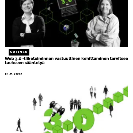
UUTINEN
Web 3.0 -liiketoiminnan vastuullinen kehittäminen tarvitsee
tuekseen sääntelyä
15.2.2023