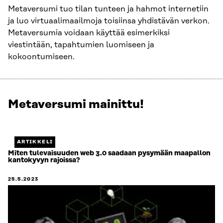
Metaversumi tuo tilan tunteen ja hahmot internetiin
ja luo virtuaalimaailmoja toisiinsa yhdistävän verkon.
Metaversumia voidaan käyttää esimerkiksi
viestintään, tapahtumien luomiseen ja
kokoontumiseen.
Metaversumi mainittu!
Näytetään
3
/
3.
ARTIKKELI
Jäljellä
Miten tulevaisuuden web 3.0 saadaan pysymään maapallon
kantokyvyn rajoissa?
0.
25.5.2023