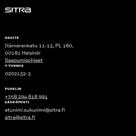
Sitra
OSOITE
Itämerenkatu 11-13, PL 160,
00181 Helsinki
Saapumisohjeet
Y-TUNNUS
0202132-3
PUHELIN
+358 294 618 991
SÄHKÖPOSTI
etunimi.sukunimi@sitra.fi
sitra@sitra.fi