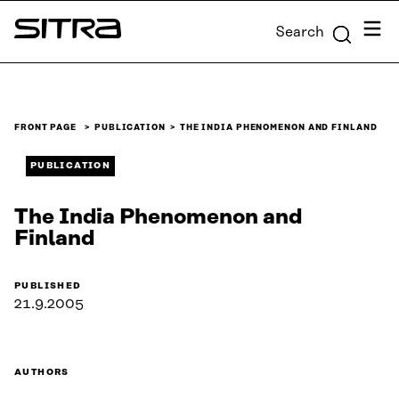
Skip to
Menu
Search
content
Sitra
↓
FRONT PAGE
PUBLICATION
THE INDIA PHENOMENON AND FINLAND
PUBLICATION
The India Phenomenon and
Finland
PUBLISHED
21.9.2005
AUTHORS