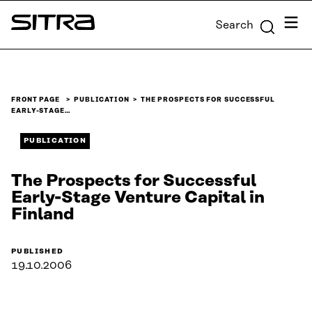
Skip to
Menu
Search
content
Sitra
↓
FRONT PAGE
PUBLICATION
THE PROSPECTS FOR SUCCESSFUL
EARLY-STAGE…
PUBLICATION
The Prospects for Successful
Early-Stage Venture Capital in
Finland
PUBLISHED
19.10.2006