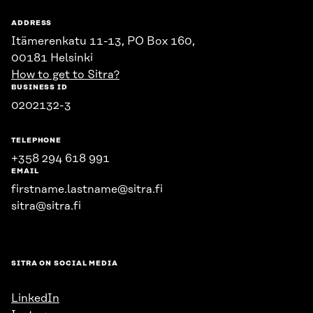
ADDRESS
Itämerenkatu 11-13, PO Box 160,
00181 Helsinki
How to get to Sitra?
BUSINESS ID
0202132-3
TELEPHONE
+358 294 618 991
EMAIL
firstname.lastname@sitra.fi
sitra@sitra.fi
SITRA ON SOCIAL MEDIA
LinkedIn