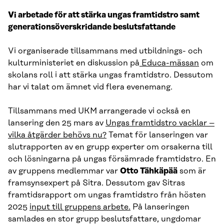
Vi arbetade för att stärka ungas framtidstro samt
generationsöverskridande beslutsfattande
Vi organiserade tillsammans med utbildnings- och
kulturministeriet en diskussion på
Educa-mässan
om
skolans roll i att stärka ungas framtidstro. Dessutom
har vi talat om ämnet vid flera evenemang.
Tillsammans med UKM arrangerade vi också en
lansering den 25 mars av
Ungas framtidstro vacklar –
vilka åtgärder behövs nu?
Temat för lanseringen var
slutrapporten av en grupp experter om orsakerna till
och lösningarna på ungas försämrade framtidstro. En
av gruppens medlemmar var
Otto Tähkäpää
som är
framsynsexpert på Sitra. Dessutom gav Sitras
framtidsrapport om ungas framtidstro från hösten
2025
input till gruppens arbete.
På lanseringen
samlades en stor grupp beslutsfattare, ungdomar