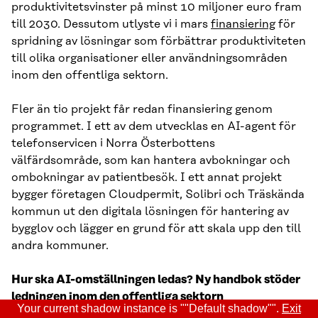
produktivitetsvinster på minst 10 miljoner euro fram
till 2030. Dessutom utlyste vi i mars
finansiering
för
spridning av lösningar som förbättrar produktiviteten
till olika organisationer eller användningsområden
inom den offentliga sektorn.
Fler än tio projekt får redan finansiering genom
programmet. I ett av dem utvecklas en AI-agent för
telefonservicen i Norra Österbottens
välfärdsområde, som kan hantera avbokningar och
ombokningar av patientbesök. I ett annat projekt
bygger företagen Cloudpermit, Solibri och Träskända
kommun ut den digitala lösningen för hantering av
bygglov och lägger en grund för att skala upp den till
andra kommuner.
Hur ska AI-omställningen ledas? Ny handbok stöder
ledningen inom den offentliga sektorn
Your current shadow instance is ""Default shadow"".
Exit