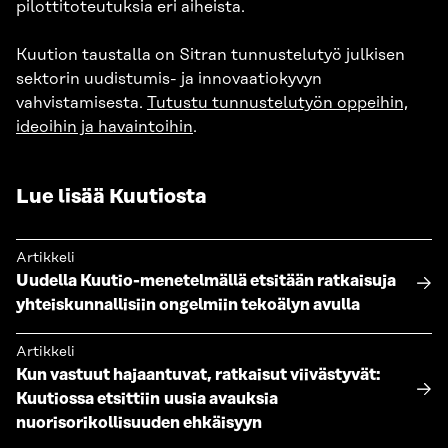
pilottitoteutuksia eri aiheista.
Kuution taustalla on Sitran tunnustelutyö julkisen
sektorin uudistumis- ja innovaatiokyvyn
vahvistamisesta.
Tutustu tunnustelutyön oppeihin,
ideoihin ja havaintoihin
.
Lue lisää Kuutiosta
Artikkeli
Uudella Kuutio-menetelmällä etsitään ratkaisuja
yhteiskunnallisiin ongelmiin tekoälyn avulla
Artikkeli
Kun vastuut hajaantuvat, ratkaisut viivästyvät:
Kuutiossa etsittiin uusia avauksia
nuorisorikollisuuden ehkäisyyn