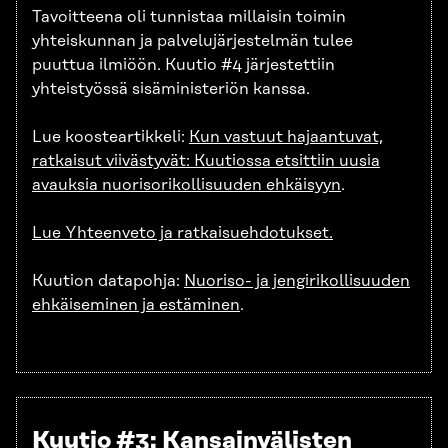
Tavoitteena oli tunnistaa millaisin toimin
yhteiskunnan ja palvelujärjestelmän tulee
puuttua ilmiöön. Kuutio #4 järjestettiin
yhteistyössä sisäministeriön kanssa.
Lue koosteartikkeli:
Kun vastuut hajaantuvat,
ratkaisut viivästyvät: Kuutiossa etsittiin uusia
avauksia nuorisorikollisuuden ehkäisyyn
.
Lue Yhteenveto ja ratkaisuehdotukset.
Kuution datapohja:
Nuoriso- ja jengirikollisuuden
ehkäiseminen ja estäminen
.
Kuutio #3: Kansainvälisten