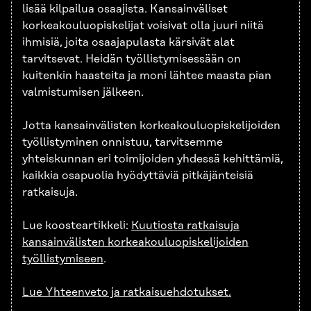
lisää kilpailua osaajista. Kansainväliset
korkeakouluopiskelijat voisivat olla juuri niitä
ihmisiä, joita osaajapulasta kärsivät alat
tarvitsevat. Heidän työllistymisessään on
kuitenkin haasteita ja moni lähtee maasta pian
valmistumisen jälkeen.
Jotta kansainvälisten korkeakouluopiskelijoiden
työllistyminen onnistuu, tarvitsemme
yhteiskunnan eri toimijoiden yhdessä kehittämiä,
kaikkia osapuolia hyödyttäviä pitkäjänteisiä
ratkaisuja.
Lue koosteartikkeli:
Kuutiosta ratkaisuja
kansainvälisten korkeakouluopiskelijoiden
työllistymiseen
.
Lue Yhteenveto ja ratkaisuehdotukset.