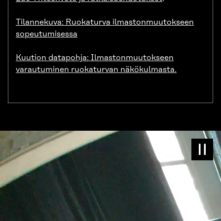
Tilannekuva: Ruokaturva ilmastonmuutokseen
sopeutumisessa
Kuution datapohja: Ilmastonmuutokseen
varautuminen ruokaturvan näkökulmasta.
Kesk
vide