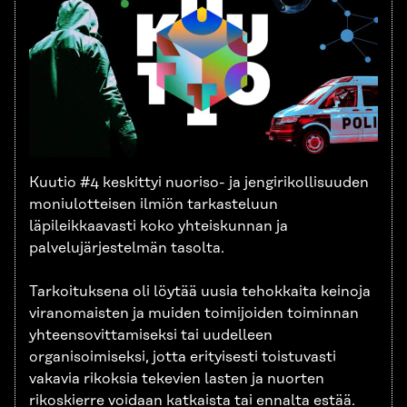
Kuutio #4 keskittyi nuoriso- ja jengirikollisuuden
moniulotteisen ilmiön tarkasteluun
läpileikkaavasti koko yhteiskunnan ja
palvelujärjestelmän tasolta.
Tarkoituksena oli löytää uusia tehokkaita keinoja
viranomaisten ja muiden toimijoiden toiminnan
yhteensovittamiseksi tai uudelleen
organisoimiseksi, jotta erityisesti toistuvasti
vakavia rikoksia tekevien lasten ja nuorten
rikoskierre voidaan katkaista tai ennalta estää.