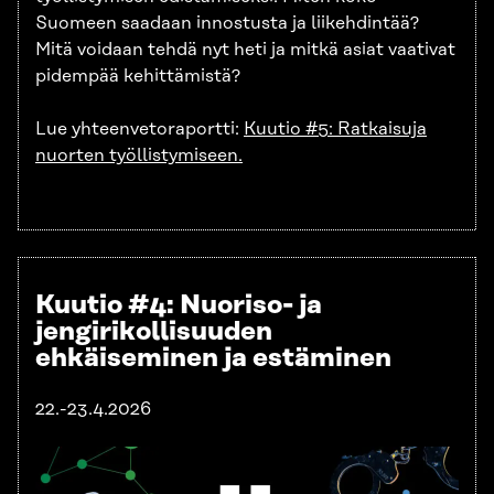
Suomeen saadaan innostusta ja liikehdintää?
Mitä voidaan tehdä nyt heti ja mitkä asiat vaativat
pidempää kehittämistä?
Lue yhteenvetoraportti:
Kuutio #5: Ratkaisuja
nuorten työllistymiseen.
K
uutio #4: Nuoriso- ja
jengirikollisuuden
ehkäiseminen ja estäminen
22.-23.4.2026