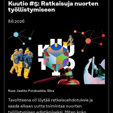
K
uutio #5: Ratkaisuja nuorten
työllistymi
seen
8.6.2026
Kuva: Jaakko Porokuokka, Sitra
Tavoitteena oli löytää ratkaisuehdotuksia ja
saada aikaan uutta toimintaa nuorten
työllistymisen edistämiseksi. Miten koko