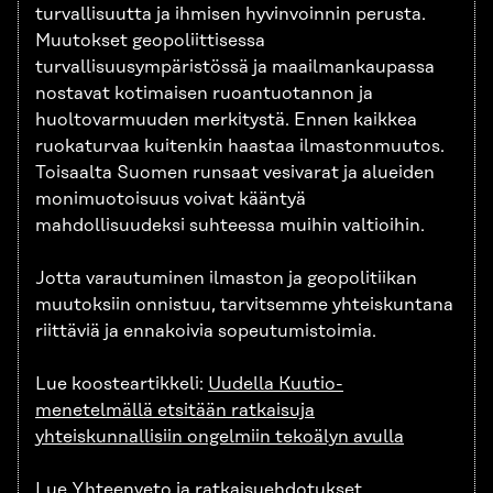
turvallisuutta ja ihmisen hyvinvoinnin perusta.
Muutokset geopoliittisessa
turvallisuusympäristössä ja maailmankaupassa
nostavat kotimaisen ruoantuotannon ja
huoltovarmuuden merkitystä. Ennen kaikkea
ruokaturvaa kuitenkin haastaa ilmastonmuutos.
Toisaalta Suomen runsaat vesivarat ja alueiden
monimuotoisuus voivat kääntyä
mahdollisuudeksi suhteessa muihin valtioihin.
Jotta varautuminen ilmaston ja geopolitiikan
muutoksiin onnistuu, tarvitsemme yhteiskuntana
riittäviä ja ennakoivia sopeutumistoimia.
Lue koosteartikkeli:
Uudella Kuutio-
menetelmällä etsitään ratkaisuja
yhteiskunnallisiin ongelmiin tekoälyn avulla
Lue Yhteenveto ja ratkaisuehdotukset
.