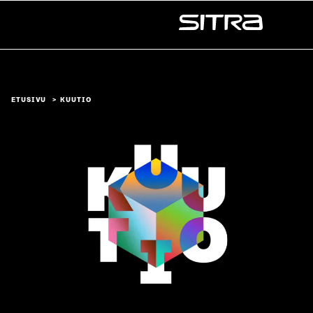
Siirry
suoraan
Sitra
sisältöön
↓
ETUSIVU
KUUTIO