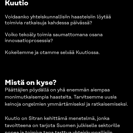
Kuutio
Voidaanko yhteiskunnallisiin haasteisiin löytää
toimivia ratkaisuja kahdessa päivässä?
Voiko tekoäly toimia saumattomana osana
innovaatioprosessia?
Kokeilemme ja otamme selvää Kuutiossa.
Mistä on kyse?
Päättäjien pöydällä on yhä enemmän aiempaa
monimutkaisempia haasteita. Tarvitsemme uusia
keinoja ongelmien ymmärtämiseksi ja ratkaisemiseksi.
Kuutio on Sitran kehittämä menetelmä, jonka
tavoitteena on tarjota Suomen julkiselle sektorille
nopea ja toimiva tapa tarttua yhteiskunnallisiin