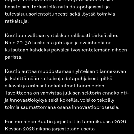
haasteisiin, tarkastella niitä datapohjaisesti ja
tulevaisuusorientoituneesti sekä löytää toimivia
ratkaisuja.
Kuutioon valitaan yhteiskunnallisesti tärkeä aihe.
Noin 20-30 keskeistä johtajaa ja avainhenkilöä
kutsutaan kahdeksi päiväksi työskentelemään aiheen
parissa.
Kuutio auttaa muodostamaan yhteisen tilannekuvan
ja kehittämään ratkaisuja datapohjaisesti pitkä
aikaväli ja erilaiset näkökulmat huomioiden.
Tavoitteena on vahvistaa julkisen sektorin ennakointi-
ja innovaatiokykyä sekä kokeilla, voisiko tekoäly
toimia saumattomana osana innovaatioprosessia.
Ensimmäinen Kuutio järjestettiin tammikuussa 2026.
Kevään 2026 aikana järjestetään useita