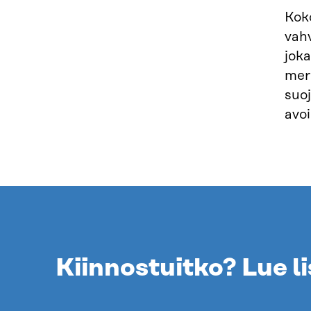
Kok
vah
jok
merk
suoj
avoi
Kiinnostuitko? Lue li