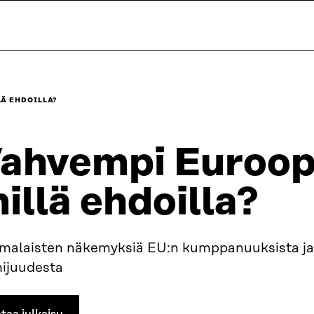
LÄ EHDOILLA?
ahvempi Euroop
illä ehdoilla?
malaisten näkemyksiä EU:n kumppanuuksista ja 
mijuudesta
taa julkaisu