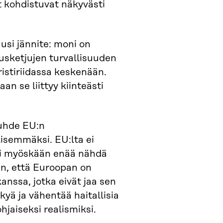
t kohdistuvat näkyvästi
uusi jännite: moni on
usketjujen turvallisuuden
ristiriidassa keskenään.
an se liittyy kiinteästi
suhde EU:n
isemmäksi. EU:lta ei
 ei myöskään enää nähdä
n, että Euroopan on
nssa, jotka eivät jaa sen
kyä ja vähentää haitallisia
jaiseksi realismiksi.