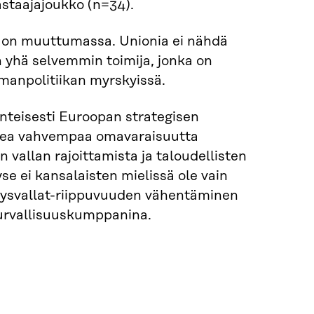
astaajajoukko (n=34).
 on muuttumassa. Unionia ei nähdä
 yhä selvemmin toimija, jonka on
manpolitiikan myrskyissä.
nteisesti Euroopan strategisen
kea vahvempaa omavaraisuutta
n vallan rajoittamista ja taloudellisten
e ei kansalaisten mielissä ole vain
Yhdysvallat-riippuvuuden vähentäminen
urvallisuuskumppanina.