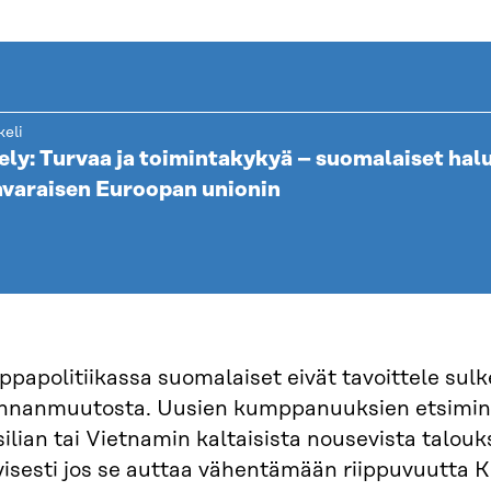
keli
ely: Turvaa ja toimintakykyä – suomalaiset halu
varaisen Euroopan unionin
papolitiikassa suomalaiset eivät tavoittele sulk
nnanmuutosta. Uusien kumppanuuksien etsiminen
ilian tai Vietnamin kaltaisista nousevista talouk
yisesti jos se auttaa vähentämään riippuvuutta Ki