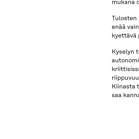
mukana on
Tulosten
enää vain
kyettävä 
Kyselyn t
autonomi
kriittisi
riippuvuu
Kiinasta 
saa kann