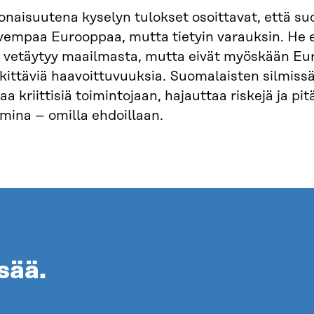
onaisuutena kyselyn tulokset osoittavat, että su
vempaa Eurooppaa, mutta tietyin varauksin. He 
a vetäytyy maailmasta, mutta eivät myöskään Eur
ittäviä haavoittuvuuksia. Suomalaisten silmissä
aa kriittisiä toimintojaan, hajauttaa riskejä ja 
mina – omilla ehdoillaan.
sää.