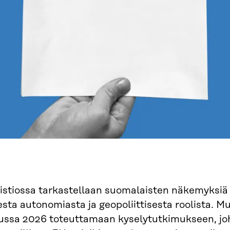
istiossa tarkastellaan suomalaisten näkemyksi
esta autonomiasta ja geopoliittisesta roolista. M
ssa 2026 toteuttamaan kyselytutkimukseen, joho