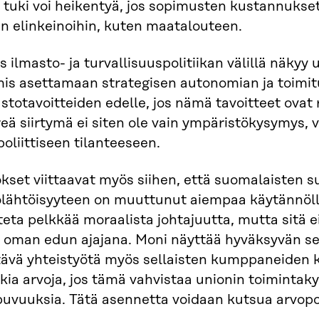
 tuki voi heikentyä, jos sopimusten kustannukse
n elinkeinoihin, kuten maatalouteen.
 ilmasto- ja turvallisuuspolitiikan välillä näkyy 
mis asettamaan strategisen autonomian ja toimit
stotavoitteiden edelle, jos nämä tavoitteet ovat 
eä siirtymä ei siten ole vain ympäristökysymys, va
oliittiseen tilanteeseen.
kset viittaavat myös siihen, että suomalaisten 
olähtöisyyteen on muuttunut aiempaa käytännöll
teta pelkkää moraalista johtajuutta, mutta sitä
n oman edun ajajana. Moni näyttää hyväksyvän se
ävä yhteistyötä myös sellaisten kumppaneiden ka
kia arvoja, jos tämä vahvistaa unionin toimintaky
puvuuksia. Tätä asennetta voidaan kutsua arvopoh