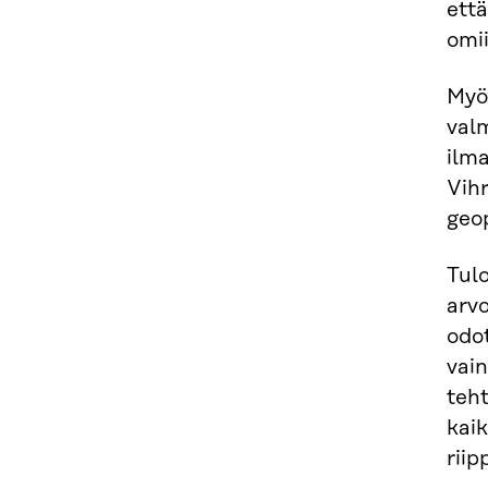
että
omii
Myös
val
ilma
Vihr
geop
Tulo
arv
odo
vai
teht
kaik
riip