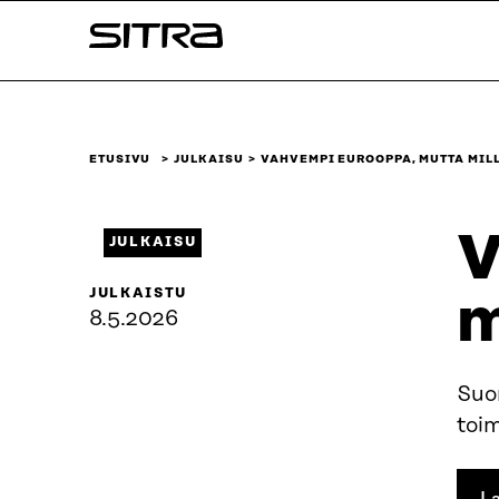
Siirry
Sitra
suoraan
sisältöön
↓
ETUSIVU
JULKAISU
VAHVEMPI EUROOPPA, MUTTA MIL
V
JULKAISU
JULKAISTU
m
8.5.2026
Suo
toi
La