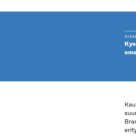
Artik
Kys
oma
Kaup
suu
Bras
erit