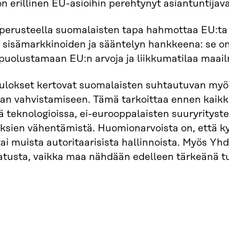
 erillinen EU-asioihin perehtynyt asiantuntijav
 perusteella suomalaisten tapa hahmottaa EU:ta
 sisämarkkinoiden ja sääntelyn hankkeena: se on
puolustamaan EU:n arvoja ja liikkumatilaa maail
ulokset kertovat suomalaisten suhtautuvan myö
an vahvistamiseen. Tämä tarkoittaa ennen kaik
ssä teknologioissa, ei-eurooppalaisten suuryrityste
ksien vähentämistä. Huomionarvoista on, että kys
tai muista autoritaarisista hallinnoista. Myös 
atusta, vaikka maa nähdään edelleen tärkeänä t