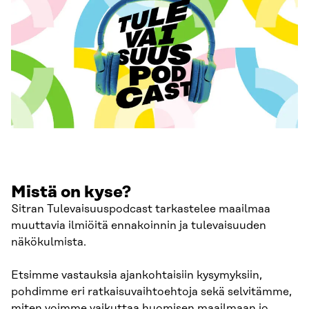
Mistä on kyse?
Sitran Tulevaisuuspodcast tarkastelee maailmaa
muuttavia ilmiöitä ennakoinnin ja tulevaisuuden
näkökulmista.
Etsimme vastauksia ajankohtaisiin kysymyksiin,
pohdimme eri ratkaisuvaihtoehtoja sekä selvitämme,
miten voimme vaikuttaa huomisen maailmaan jo