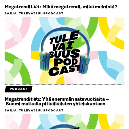
Megatrendit #1: Mikä megatrendi, mikä meininki?
SARJA
:
TULEVAISUUSPODCAST
PODCAST
Megatrendit #2: Yhä enemmän satavuotiaita –
Suomi matkalla pitkäikäisten yhteiskuntaan
SARJA
:
TULEVAISUUSPODCAST