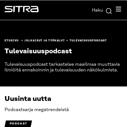
Siirry
Valik
Haku
suoraan
Sitra
sisältöön
↓
ETUSIVU
JULKAISUT JA TYÖKALUT
TULEVAISUUSPODCAST
Tulevaisuuspodcast
Tulevaisuuspodcast tarkastelee maailmaa muuttavia
ilmiöitä ennakoinnin ja tulevaisuuden näkökulmista.
Uusinta uutta
Podcastsarja megatrendeistä
PODCAST