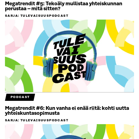
Megatrendit #5: Tekoäly mullistaa yhteiskunnan
perustaa – mitä sitten?
SARJA
:
TULEVAISUUSPODCAST
PODCAST
Megatrendit #6: Kun vanha ei enää riitä: kohti uutta
yhteiskuntasopimusta
SARJA
:
TULEVAISUUSPODCAST