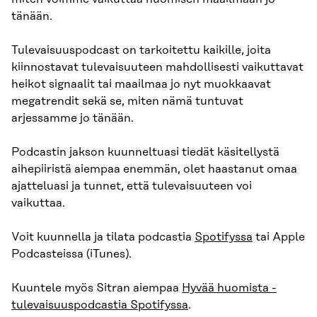
tänään.
Tulevaisuuspodcast on tarkoitettu kaikille, joita
kiinnostavat tulevaisuuteen mahdollisesti vaikuttavat
heikot signaalit tai maailmaa jo nyt muokkaavat
megatrendit sekä se, miten nämä tuntuvat
arjessamme jo tänään.
Podcastin jakson kuunneltuasi tiedät käsitellystä
aihepiiristä aiempaa enemmän, olet haastanut omaa
ajatteluasi ja tunnet, että tulevaisuuteen voi
vaikuttaa.
Voit kuunnella ja tilata podcastia
Spotifyssa
tai Apple
Podcasteissa (iTunes).
Kuuntele myös Sitran aiempaa
Hyvää huomista -
tulevaisuuspodcastia Spotifyssa
.