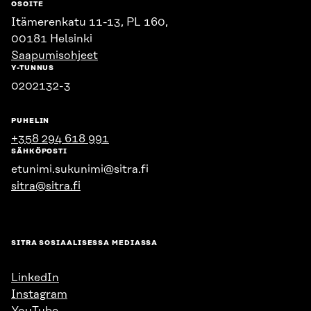
OSOITE
Itämerenkatu 11-13, PL 160,
00181 Helsinki
Saapumisohjeet
Y-TUNNUS
0202132-3
PUHELIN
+358 294 618 991
SÄHKÖPOSTI
etunimi.sukunimi@sitra.fi
sitra@sitra.fi
SITRA SOSIAALISESSA MEDIASSA
LinkedIn
Instagram