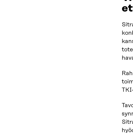
et
Sitr
konk
kan
tote
hava
Rah
toim
TKI-
Tavo
synn
Sitr
hyö