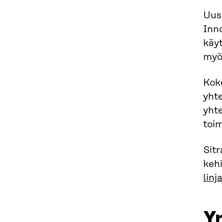
Uusi
Inno
käyt
myö
Koke
yhte
yhte
toi
Sit
keh
linj
Yr