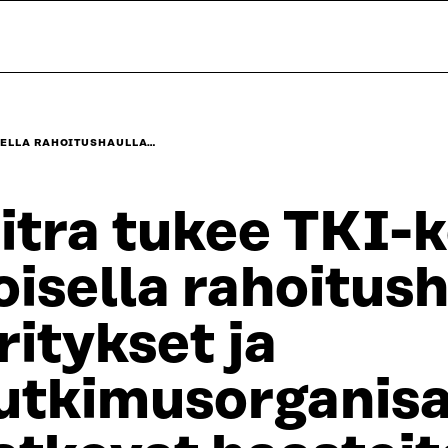
ISELLA RAHOITUSHAULLA…
itra tukee TKI-k
oisella rahoitus
ritykset ja
utkimusorganisa