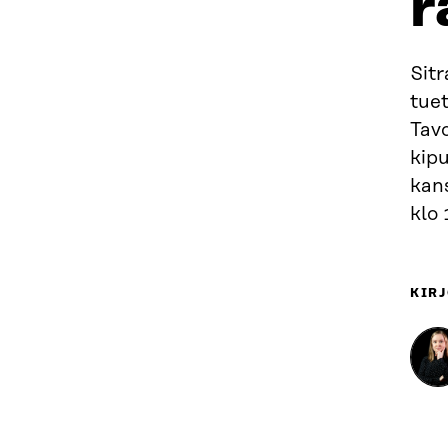
r
Sit
tuet
Tavo
kipu
kans
klo 
KIRJ