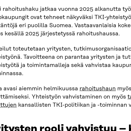
 rahoitushaku jatkaa vuonna 2025 alkanutta työtä
kaupungit ovat tehneet näkyväksi TKI‑yhteistyön
äntöjä eri puolilla Suomea. Vastaavanlaisia koke
s kesällä 2025 järjestetyssä rahoitushaussa.
ilut toteutetaan yritysten, tutkimusorganisaati
istyönä. Tavoitteena on parantaa yritysten ja t
istyötä ja toimintamalleja sekä vahvistaa kaupun
minnassa.
ra avasi aiemmin helmikuussa
rahoitushaun
myös 
ittämiseksi. Yhteistyön vahvistaminen on myös
t
attujen
kansallisten TKI-politiikan ja -toiminnan v
itysten rooli vahvistuu – 