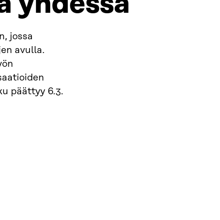
ta yhdessä
, jossa
en avulla.
yön
saatioiden
u päättyy 6.3.