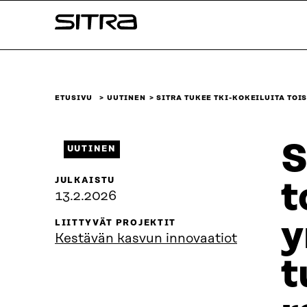
Siirry
Sitra
suoraan
sisältöön
↓
ETUSIVU
UUTINEN
SITRA TUKEE TKI-KOKEILUITA TO
S
UUTINEN
JULKAISTU
t
13.2.2026
y
LIITTYVÄT PROJEKTIT
Kestävän kasvun innovaatiot
t