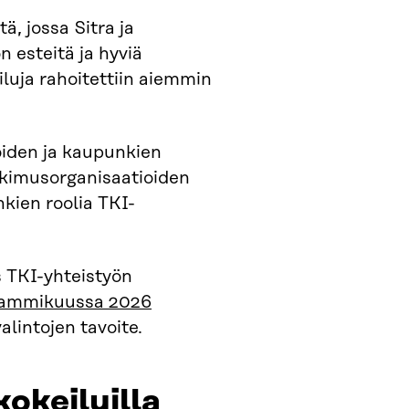
, jossa Sitra ja
 esteitä ja hyviä
iluja rahoitettiin aiemmin
oiden ja kaupunkien
utkimusorganisaatioiden
kien roolia TKI-
TKI-yhteistyön
ammikuussa 2026
alintojen tavoite.
kokeiluilla