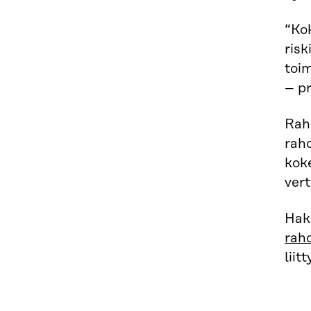
“Kok
risk
toim
– pr
Rah
raho
koke
vert
Haku
rah
liit