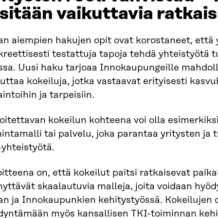
sitään vaikuttavia ratkai
an aiempien hakujen opit ovat korostaneet, että y
reettisesti testattuja tapoja tehdä yhteistyötä
ssa. Uusi haku tarjoaa Innokaupungeille mahdoll
uttaa kokeiluja, jotka vastaavat erityisesti kasv
intoihin ja tarpeisiin.
oitettavan kokeilun kohteena voi olla esimerkiks
intamalli tai palvelu, joka parantaa yritysten ja
yhteistyötä.
itteena on, että kokeilut paitsi ratkaisevat paika
yttävät skaalautuvia malleja, joita voidaan hyöd
an ja Innokaupunkien kehitystyössä. Kokeilujen 
dyntämään myös kansallisen TKI-toiminnan kehi