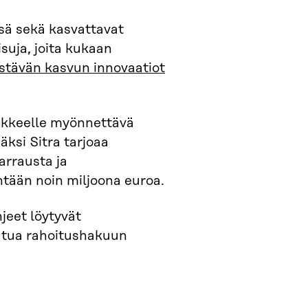
ssä sekä kasvattavat
suja, joita kukaan
stävän kasvun innovaatiot
nkkeelle myönnettävä
ksi Sitra tarjoaa
arrausta ja
ntään noin miljoona euroa.
hjeet löytyvät
autua rahoitushakuun