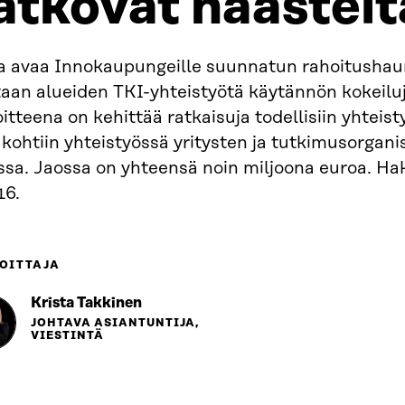
atkovat haastei
ra avaa Innokaupungeille suunnatun rahoitushaun
aan alueiden TKI-yhteistyötä käytännön kokeiluj
itteena on kehittää ratkaisuja todellisiin yhteist
kohtiin yhteistyössä yritysten ja tutkimusorgani
sa. Jaossa on yhteensä noin miljoona euroa. Hak
16.
OITTAJA
Krista Takkinen
JOHTAVA ASIANTUNTIJA,
VIESTINTÄ