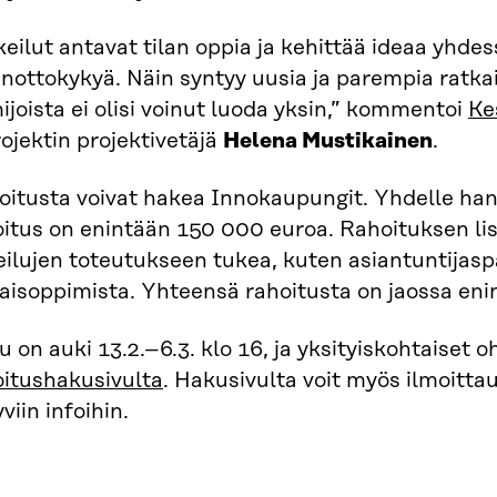
eilut antavat tilan oppia ja kehittää ideaa yhde
inottokykyä. Näin syntyy uusia ja parempia ratkai
ijoista ei olisi voinut luoda yksin,” kommentoi
Ke
ojektin projektivetäjä
Helena Mustikainen
.
oitusta voivat hakea Innokaupungit. Yhdelle ha
itus on enintään 150 000 euroa. Rahoituksen lisä
ilujen toteutukseen tukea, kuten asiantuntijasp
aisoppimista. Yhteensä rahoitusta on jaossa eni
 on auki 13.2.–6.3. klo 16, ja yksityiskohtaiset o
oitushakusivulta
. Hakusivulta voit myös ilmoitt
tyviin infoihin.