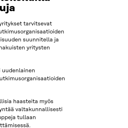
suja
ritykset tarvitsevat
 tutkimusorganisaatioiden
isuuden suunnitella ja
uhakuisten yritysten
i uudenlainen
 tutkimusorganisaatioiden
llisia haasteita myös
yntää valtakunnallisesti
oppeja tullaan
ttämisessä.