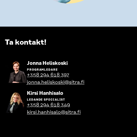
Ta kontakt!
Gå
Jonna Heliskoski
till
PROGRAMLEDARE
personens
+358 294 618 397
profil
jonna.heliskoski@sitra.fi
Gå
Kirsi Hanhisalo
till
LEDANDE SPECIALIST
personens
+358 294 618 349
profil
kirsi.hanhisalo@sitra.fi