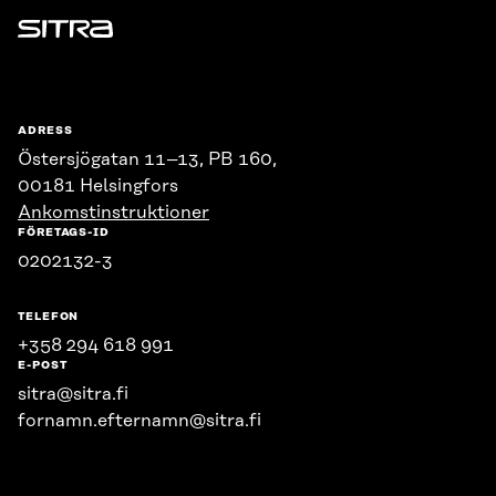
Sitra
ADRESS
Östersjögatan 11–13, PB 160,
00181 Helsingfors
Ankomstinstruktioner
FÖRETAGS-ID
0202132-3
TELEFON
+358 294 618 991
E-POST
sitra@sitra.fi
fornamn.efternamn@sitra.fi