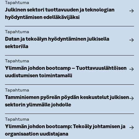
Tapahtuma
Julkinen sektori tuottavuuden ja teknologian
hyödyntämisen edelläkävijäksi
Tapahtuma
Datan ja tekoälyn hyödyntäminen julkisella
sektorilla
Tapahtuma
Ylimmän johdon bootcamp – Tuottavuuslähtöisen
uudistumisen toimintamalli
Tapahtuma
Tamminiemen pyöreän pöydän keskustelut julkisen
sektorin ylimmälle johdolle
Tapahtuma
Ylimmän johdon bootcamp: Tekoäly johtamisen ja
organisaation uudistajana