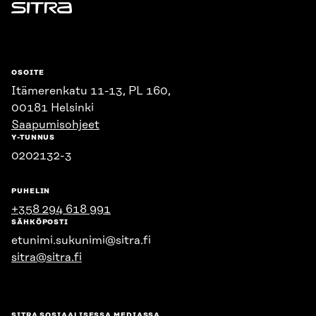
Sitra
OSOITE
Itämerenkatu 11-13, PL 160,
00181 Helsinki
Saapumisohjeet
Y-TUNNUS
0202132-3
PUHELIN
+358 294 618 991
SÄHKÖPOSTI
etunimi.sukunimi@sitra.fi
sitra@sitra.fi
SITRA SOSIAALISESSA MEDIASSA