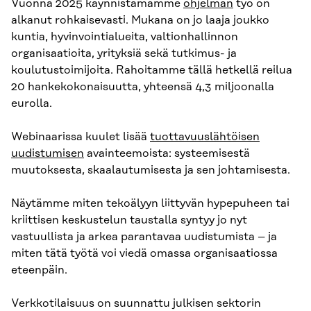
Vuonna 2025 käynnistämämme
ohjelman
työ on
alkanut rohkaisevasti. Mukana on jo laaja joukko
kuntia, hyvinvointialueita, valtionhallinnon
organisaatioita, yrityksiä sekä tutkimus- ja
koulutustoimijoita. Rahoitamme tällä hetkellä reilua
20 hankekokonaisuutta, yhteensä 4,3 miljoonalla
eurolla.
Webinaarissa kuulet lisää
tuottavuuslähtöisen
uudistumisen
avainteemoista: systeemisestä
muutoksesta, skaalautumisesta ja sen johtamisesta.
Näytämme miten tekoälyyn liittyvän hypepuheen tai
kriittisen keskustelun taustalla syntyy jo nyt
vastuullista ja arkea parantavaa uudistumista – ja
miten tätä työtä voi viedä omassa organisaatiossa
eteenpäin.
Verkkotilaisuus on suunnattu julkisen sektorin