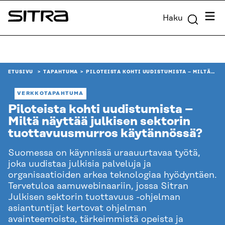
Siirry
Valik
Haku
suoraan
Sitra
sisältöön
↓
ETUSIVU
TAPAHTUMA
PILOTEISTA KOHTI UUDISTUMISTA – MILTÄ…
VERKKOTAPAHTUMA
Piloteista kohti uudistumista –
Miltä näyttää julkisen sektorin
tuottavuusmurros käytännössä?
Suomessa on käynnissä uraauurtavaa työtä,
joka uudistaa julkisia palveluja ja
organisaatioiden arkea teknologiaa hyödyntäen.
Tervetuloa aamuwebinaariin, jossa Sitran
Julkisen sektorin tuottavuus -ohjelman
asiantuntijat kertovat ohjelman
avainteemoista, tärkeimmistä opeista ja