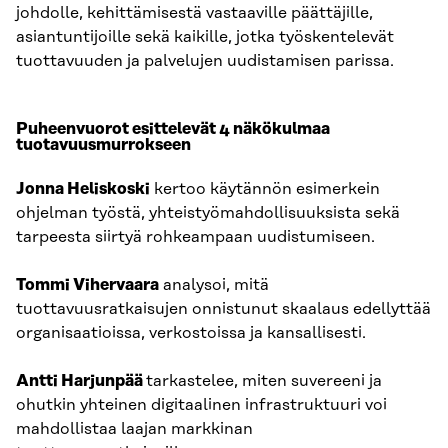
johdolle, kehittämisestä vastaaville päättäjille,
asiantuntijoille sekä kaikille, jotka työskentelevät
tuottavuuden ja palvelujen uudistamisen parissa.
Puheenvuorot esittelevät 4 näkökulmaa
tuotavuusmurrokseen
Jonna Heliskoski
kertoo käytännön esimerkein
ohjelman työstä, yhteistyömahdollisuuksista sekä
tarpeesta siirtyä rohkeampaan uudistumiseen.
Tommi Vihervaara
analysoi, mitä
tuottavuusratkaisujen onnistunut skaalaus edellyttää
organisaatioissa, verkostoissa ja kansallisesti.
Antti Harjunpää
tarkastelee, miten suvereeni ja
ohutkin yhteinen digitaalinen infrastruktuuri voi
mahdollistaa laajan markkinan