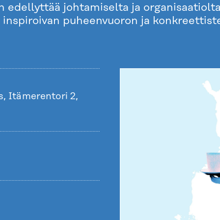
edellyttää johtamiselta ja organisaatiolt
 inspiroivan puheenvuoron ja konkreettis
s, Itämerentori 2,