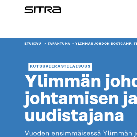
Siirry
Sitra
suoraan
sisältöön
↓
ETUSIVU
TAPAHTUMA
YLIMMÄN JOHDON BOOTCAMP: T
KUTSUVIERASTILAISUUS
Ylimmän joh
johtamisen ja
uudistajana
Vuoden ensimmäisessä Ylimmän joh