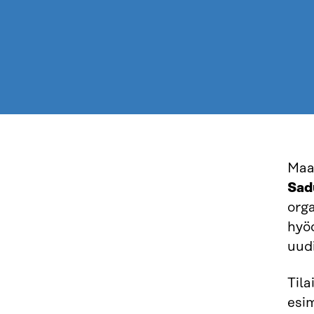
Maa
Sad
orga
hyö
uudi
Tila
esim