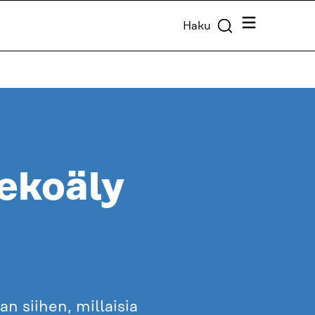
Valikko
Haku
ekoäly
 siihen, millaisia