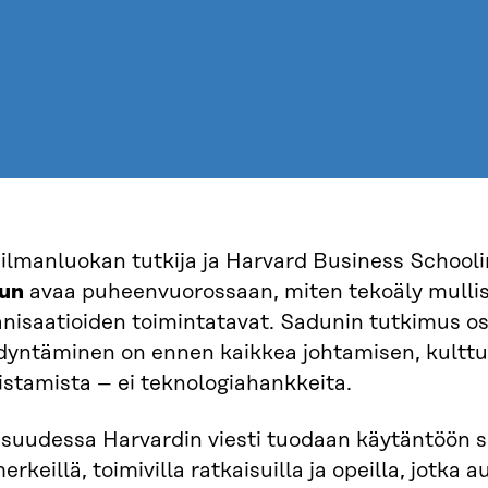
ilmanluokan tutkija ja Harvard Business Schooli
un
avaa puheenvuorossaan, miten tekoäly mullis
nisaatioiden toimintatavat. Sadunin tutkimus os
dyntäminen on ennen kaikkea johtamisen, kulttu
stamista – ei teknologiahankkeita.
isuudessa Harvardin viesti tuodaan käytäntöön s
erkeillä, toimivilla ratkaisuilla ja opeilla, jotka a