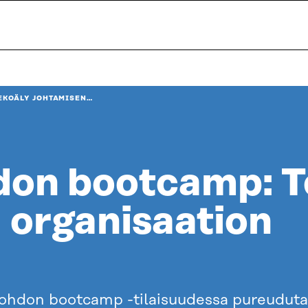
EKOÄLY JOHTAMISEN…
don bootcamp: T
 organisaation
don bootcamp -tilaisuudessa pureudutaan