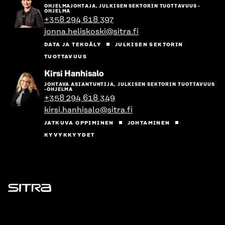
henkilön
OHJELMAJOHTAJA, JULKISEN SEKTORIN TUOTTAVUUS -
sivulle
OHJELMA
+358 294 618 397
jonna.heliskoski@sitra.fi
DATA JA TEKOÄLY
JULKISEN SEKTORIN
TUOTTAVUUS
Siirry
Kirsi Hanhisalo
henkilön
JOHTAVA ASIANTUNTIJA, JULKISEN SEKTORIN TUOTTAVUUS
sivulle
-OHJELMA
+358 294 618 349
kirsi.hanhisalo@sitra.fi
JATKUVA OPPIMINEN
JOHTAMINEN
KYVYKKYYDET
Sitra