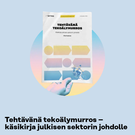
Tehtävänä tekoälymurros –
käsikirja julkisen sektorin johdolle