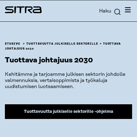
Siirry
Valik
Haku
suoraan
Sitra
sisältöön
↓
ETUSIVU
TUOTTAVUUTTA JULKISELLE SEKTORILLE
TUOTTAVA
JOHTAJUUS 2030
Tuottava johtajuus 2030
Kehitämme ja tarjoamme julkisen sektorin johdolle
valmennuksia, vertaisoppimista ja työkaluja
uudistumisen luotsaamiseen.
Tuottavuutta julkiselle sektorille -ohjelma