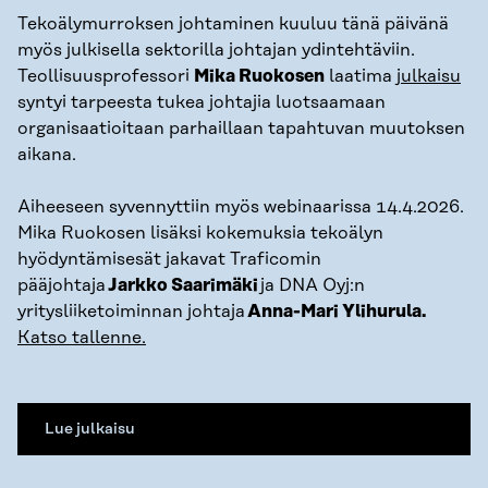
Tekoälymurroksen johtaminen kuuluu tänä päivänä
myös julkisella sektorilla johtajan ydintehtäviin.
Teollisuusprofessori
Mika Ruokosen
laatima
julkaisu
syntyi tarpeesta tukea johtajia luotsaamaan
organisaatioitaan parhaillaan tapahtuvan muutoksen
aikana.
Aiheeseen syvennyttiin myös webinaarissa 14.4.2026.
Mika Ruokosen lisäksi kokemuksia tekoälyn
hyödyntämisesät jakavat Traficomin
pääjohtaja
Jarkko Saarimäki
ja DNA Oyj:n
yritysliiketoiminnan johtaja
Anna-Mari Ylihurula.
Katso tallenne.
Lue julkaisu