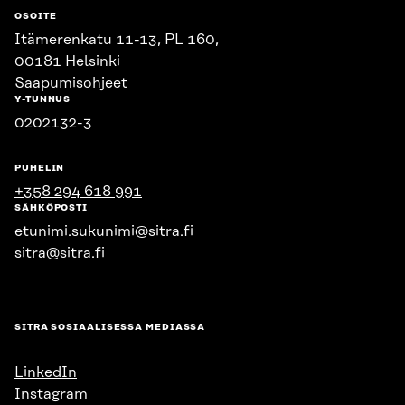
OSOITE
Itämerenkatu 11-13, PL 160,
00181 Helsinki
Saapumisohjeet
Y-TUNNUS
0202132-3
PUHELIN
+358 294 618 991
SÄHKÖPOSTI
etunimi.sukunimi@sitra.fi
sitra@sitra.fi
SITRA SOSIAALISESSA MEDIASSA
LinkedIn
Instagram