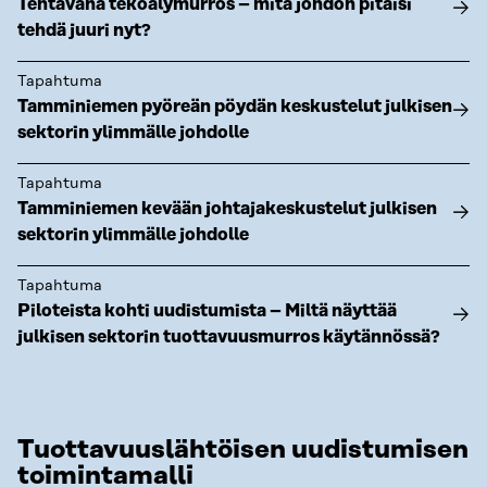
Tehtävänä tekoälymurros – mitä johdon pitäisi
tehdä juuri nyt?
Tapahtuma
Tamminiemen pyöreän pöydän keskustelut julkisen
sektorin ylimmälle johdolle
Tapahtuma
Tamminiemen kevään johtajakeskustelut julkisen
sektorin ylimmälle johdolle
Tapahtuma
Piloteista kohti uudistumista – Miltä näyttää
julkisen sektorin tuottavuusmurros käytännössä?
Tuottavuuslähtöisen uudistumisen
toimintamalli