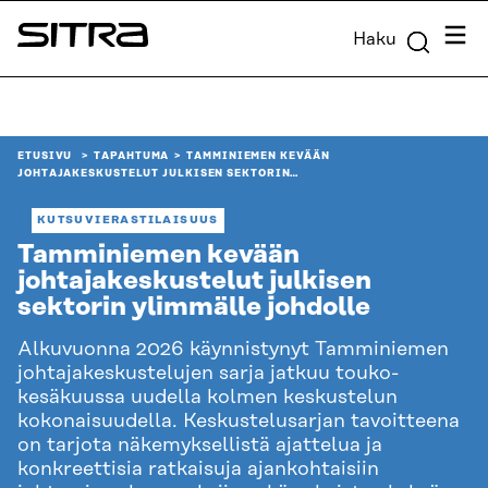
Siirry
Valik
Haku
suoraan
Sitra
sisältöön
↓
ETUSIVU
TAPAHTUMA
TAMMINIEMEN KEVÄÄN
JOHTAJAKESKUSTELUT JULKISEN SEKTORIN…
KUTSUVIERASTILAISUUS
Tamminiemen kevään
johtajakeskustelut julkisen
sektorin ylimmälle johdolle
Alkuvuonna 2026 käynnistynyt Tamminiemen
johtajakeskustelujen sarja jatkuu touko-
kesäkuussa uudella kolmen keskustelun
kokonaisuudella. Keskustelusarjan tavoitteena
on tarjota näkemyksellistä ajattelua ja
konkreettisia ratkaisuja ajankohtaisiin