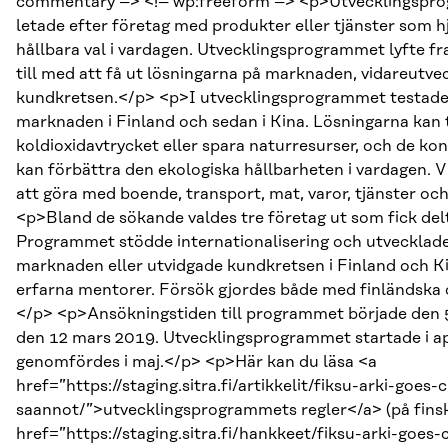
commentary –> <!– wp:freeform –> <p>Utvecklingspro
letade efter företag med produkter eller tjänster som 
hållbara val i vardagen. Utvecklingsprogrammet lyfte fr
till med att få ut lösningarna på marknaden, vidareutv
kundkretsen.</p> <p>I utvecklingsprogrammet testades
marknaden i Finland och sedan i Kina. Lösningarna kan 
koldioxidavtrycket eller spara naturresurser, och de 
kan förbättra den ekologiska hållbarheten i vardagen. Vi
att göra med boende, transport, mat, varor, tjänster och
<p>Bland de sökande valdes tre företag ut som fick del
Programmet stödde internationalisering och utvecklade
marknaden eller utvidgade kundkretsen i Finland och K
erfarna mentorer. Försök gjordes både med finländska 
</p> <p>Ansökningstiden till programmet började den 
den 12 mars 2019. Utvecklingsprogrammet startade i apr
genomfördes i maj.</p> <p>Här kan du läsa <a
href=”https://staging.sitra.fi/artikkelit/fiksu-arki-goes-
saannot/”>utvecklingsprogrammets regler</a> (på fins
href=”https://staging.sitra.fi/hankkeet/fiksu-arki-goe