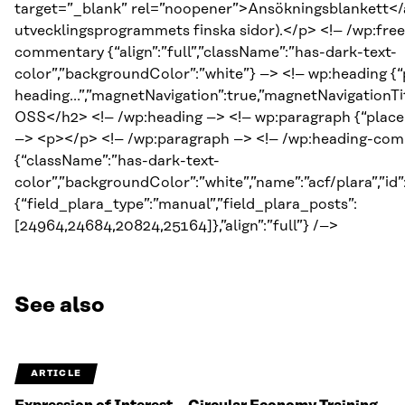
target=”_blank” rel=”noopener”>Ansökningsblankett</
utvecklingsprogrammets finska sidor).</p> <!– /wp:fre
commentary {“align”:”full”,”className”:”has-dark-text-
color”,”backgroundColor”:”white”} –> <!– wp:heading {“
heading…”,”magnetNavigation”:true,”magnetNavigation
OSS</h2> <!– /wp:heading –> <!– wp:paragraph {“plac
–> <p></p> <!– /wp:paragraph –> <!– /wp:heading-com
{“className”:”has-dark-text-
color”,”backgroundColor”:”white”,”name”:”acf/plara”,”id
{“field_plara_type”:”manual”,”field_plara_posts”:
[24964,24684,20824,25164]},”align”:”full”} /–>
See also
ARTICLE