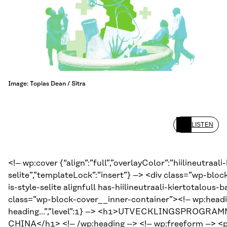
Image: Topias Dean / Sitra
LISTEN
<!– wp:cover {“align”:”full”,”overlayColor”:”hiilineutraali-
selite”,”templateLock”:”insert”} –> <div class=”wp-bl
is-style-selite alignfull has-hiilineutraali-kiertotalou
class=”wp-block-cover__inner-container”><!– wp:headi
heading…”,”level”:1} –> <h1>UTVECKLINGSPROGRA
CHINA</h1> <!– /wp:heading –> <!– wp:freeform –> <p