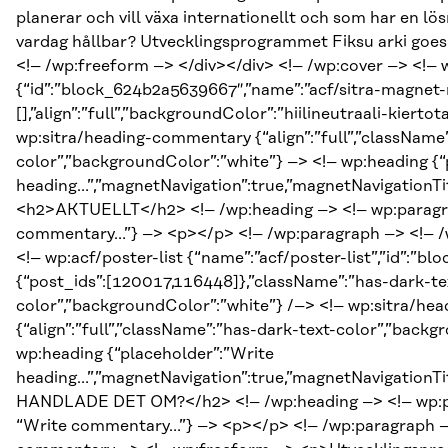
planerar och vill växa internationellt och som har en 
vardag hållbar? Utvecklingsprogrammet Fiksu arki goes C
<!– /wp:freeform –> </div></div> <!– /wp:cover –> <!– 
{“id”:”block_624b2a5639667″,”name”:”acf/sitra-magnet-n
[],”align”:”full”,”backgroundColor”:”hiilineutraali-kierto
wp:sitra/heading-commentary {“align”:”full”,”className
color”,”backgroundColor”:”white”} –> <!– wp:heading {“
heading…”,”magnetNavigation”:true,”magnetNavigationTit
<h2>AKTUELLT</h2> <!– /wp:heading –> <!– wp:paragra
commentary…”} –> <p></p> <!– /wp:paragraph –> <!– 
<!– wp:acf/poster-list {“name”:”acf/poster-list”,”id”:”b
{“post_ids”:[120017,116448]},”className”:”has-dark-te
color”,”backgroundColor”:”white”} /–> <!– wp:sitra/h
{“align”:”full”,”className”:”has-dark-text-color”,”back
wp:heading {“placeholder”:”Write
heading…”,”magnetNavigation”:true,”magnetNavigationTi
HANDLADE DET OM?</h2> <!– /wp:heading –> <!– wp:pa
“Write commentary…”} –> <p></p> <!– /wp:paragraph –