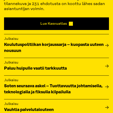
tilannekuva ja 231 ehdotusta on koottu lähes sadan
asiantuntijan voimin.
Lue Kasvuatlas
Julkaisu
Koulutuspolitiikan korjaussarja – kuopasta uuteen
nousuun
Julkaisu
Paluu huipulle vaatii tarkkuutta
Julkaisu
Soten seuraava askel – Tuottavuutta johtamisella,
teknologialla ja fiksulla kilpailulla
Julkaisu
Vauhtia palvelutalouteen