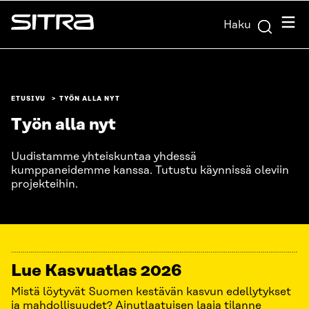
Siirry
Valik
Haku
suoraan
Sitra
sisältöön
↓
ETUSIVU
TYÖN ALLA NYT
Työn alla nyt
Uudistamme yhteiskuntaa yhdessä
kumppaneidemme kanssa. Tutustu käynnissä oleviin
projekteihin.
Lue Kasvuatlas 2026
Mistä löytyvät Suomen kestävän kasvun edellytykset
ja mahdollisuudet? Ainutlaatuisen laaja tilanne