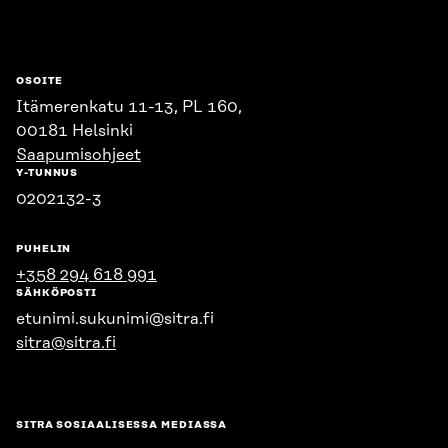
OSOITE
Itämerenkatu 11-13, PL 160,
00181 Helsinki
Saapumisohjeet
Y-TUNNUS
0202132-3
PUHELIN
+358 294 618 991
SÄHKÖPOSTI
etunimi.sukunimi@sitra.fi
sitra@sitra.fi
SITRA SOSIAALISESSA MEDIASSA