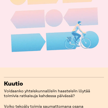
Kuutio
Voidaanko yhteiskunnallisiin haasteisiin löytää
toimivia ratkaisuja kahdessa päivässä?
Voiko tekoäly toimia saumattomana osana