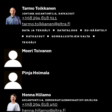
Siirry
Tarmo Toikkanen
henkilön
JOHTAVA ASIANTUNTIJA, RATKAISUT
sivulle
+358 294 618 511
tarmo.toikkanen@sitra.fi
DATA JA TEKOÄLY
DATATALOUS
EU-SÄÄNTELY
RATKAISUT
SOMEALUSTOJEN VALTA
TEKOÄLY
Siirry
Meeri Toivanen
henkilön
sivulle
Siirry
Pinja Heimala
henkilön
sivulle
Siirry
Henna Hiilamo
henkilön
ASIANTUNTIJA, DEMOKRATIAINNOVAATIOT-OHJELMA
sivulle
+358 294 618 450
henna.hiilamo@sitra.fi