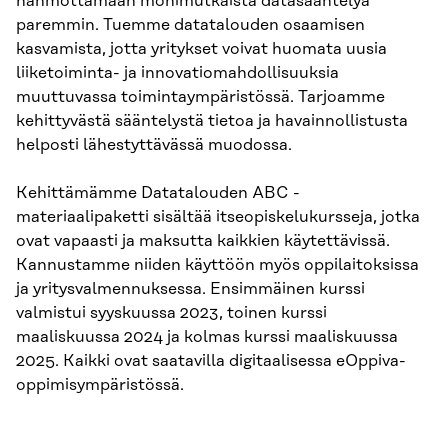
hahmottamaan monimutkaista datasääntelyä
paremmin. Tuemme datatalouden osaamisen
kasvamista, jotta yritykset voivat huomata uusia
liiketoiminta- ja innovatiomahdollisuuksia
muuttuvassa toimintaympäristössä. Tarjoamme
kehittyvästä sääntelystä tietoa ja havainnollistusta
helposti lähestyttävässä muodossa.
Kehittämämme Datatalouden ABC -
materiaalipaketti sisältää itseopiskelukursseja, jotka
ovat vapaasti ja maksutta kaikkien käytettävissä.
Kannustamme niiden käyttöön myös oppilaitoksissa
ja yritysvalmennuksessa. Ensimmäinen kurssi
valmistui syyskuussa 2023, toinen kurssi
maaliskuussa 2024 ja kolmas kurssi maaliskuussa
2025. Kaikki ovat saatavilla digitaalisessa eOppiva-
oppimisympäristössä.