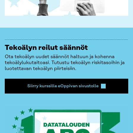
Tekoälyn reilut säännöt
Ota tekoälyn uudet säännöt haltuun ja kohenna
tekoälylukutaitoasi. Tutustu tekoälyn riskitasoihin ja
luotettavan tekoälyn piirteisiin.
Siirry kurssille eOppivan sivustolle