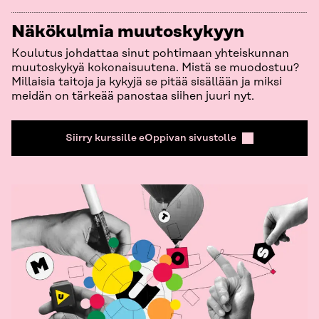
Näkökulmia muutoskykyyn
Koulutus johdattaa sinut pohtimaan yhteiskunnan
muutoskykyä kokonaisuutena. Mistä se muodostuu?
Millaisia taitoja ja kykyjä se pitää sisällään ja miksi
meidän on tärkeää panostaa siihen juuri nyt.
Siirry kurssille eOppivan sivustolle