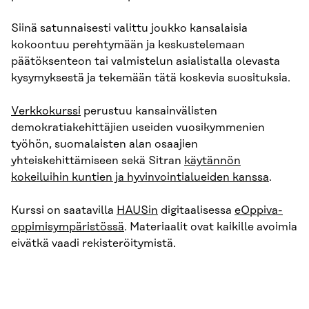
Siinä satunnaisesti valittu joukko kansalaisia
kokoontuu perehtymään ja keskustelemaan
päätöksenteon tai valmistelun asialistalla olevasta
kysymyksestä ja tekemään tätä koskevia suosituksia.
Verkkokurssi
perustuu kansainvälisten
demokratiakehittäjien useiden vuosikymmenien
työhön, suomalaisten alan osaajien
yhteiskehittämiseen sekä Sitran
käytännön
kokeiluihin kuntien ja hyvinvointialueiden kanssa
.
Kurssi on saatavilla
HAUSin
digitaalisessa
eOppiva-
oppimisympäristössä
. Materiaalit ovat kaikille avoimia
eivätkä vaadi rekisteröitymistä.