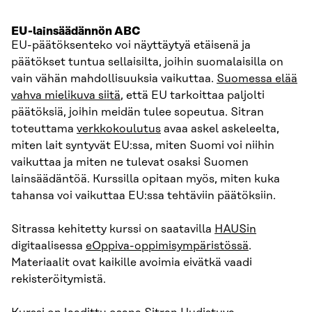
EU-lainsäädännön ABC
EU-päätöksenteko voi näyttäytyä etäisenä ja
päätökset tuntua sellaisilta, joihin suomalaisilla on
vain vähän mahdollisuuksia vaikuttaa.
Suomessa elää
vahva mielikuva siitä
, että EU tarkoittaa paljolti
päätöksiä, joihin meidän tulee sopeutua. Sitran
toteuttama
verkkokoulutus
avaa askel askeleelta,
miten lait syntyvät EU:ssa, miten Suomi voi niihin
vaikuttaa ja miten ne tulevat osaksi Suomen
lainsäädäntöä. Kurssilla opitaan myös, miten kuka
tahansa voi vaikuttaa EU:ssa tehtäviin päätöksiin.
Sitrassa kehitetty kurssi on saatavilla
HAUSin
digitaalisessa
eOppiva-oppimisympäristössä
.
Materiaalit ovat kaikille avoimia eivätkä vaadi
rekisteröitymistä.