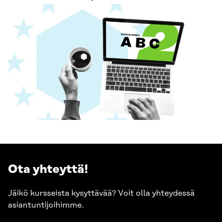
Ota yhteyttä!
Jäikö kursseista kysyttävää? Voit olla yhteydessä
asiantuntijoihimme.