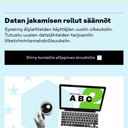
Datan jakamisen reilut säännöt
Syvenny älylaitteiden käyttäjien uusiin oikeuksiin.
Tutustu uusien datalähteiden tarjoamiin
liiketoimintamahdollisuuksiin.
Siirry kurssille eOppivan sivustolle