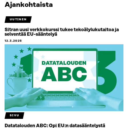
Ajankohtaista
UUTINEN
Sitran uusi verkkokurssi tukee tekoälylukutaitoa ja
selventää EU-sääntelyä
12.3.2025
SIVU
Datatalouden ABC: Opi EU:n data­sääntelystä