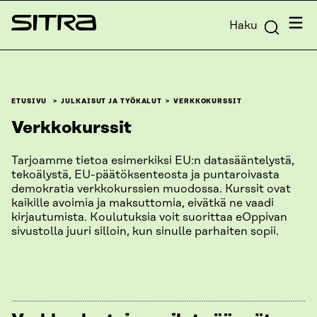
Siirry
Valik
Haku
suoraan
Sitra
sisältöön
↓
ETUSIVU
JULKAISUT JA TYÖKALUT
VERKKOKURSSIT
Verkkokurssit
Tarjoamme tietoa esimerkiksi EU:n datasääntelystä,
tekoälystä, EU-päätöksenteosta ja puntaroivasta
demokratia verkkokurssien muodossa. Kurssit ovat
kaikille avoimia ja maksuttomia, eivätkä ne vaadi
kirjautumista. Koulutuksia voit suorittaa eOppivan
sivustolla juuri silloin, kun sinulle parhaiten sopii.