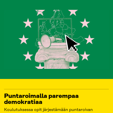
Puntaroimalla parempaa
demokratiaa
Koulutuksessa opit järjestämään puntaroivan