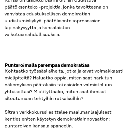
Kurssi on laadittu osana Sitran
Uudistuva
päätöksenteko
-projektia, jonka tavoitteena on
vahvistaa edustuksellisen demokratian
uudistumiskykyä, päätöksentekoprosessien
läpinäkyvyyttä ja kansalaisten
vaikutusmahdollisuuksia.
Puntaroimalla parempaa demokratiaa
Kohtaatko työssäsi aiheita, jotka jakavat voimakkaasti
mielipiteitä? Haluatko oppia, miten saat harkitun
näkemyksen päätöksiin tai asioiden valmisteluun
yhteisöltäsi? Mietityttääkö, miten saat ihmiset
sitoutumaan tehtyihin ratkaisuihin?
Sitran verkkokurssi esittelee maailmanlaajuisesti
kenties eniten käytetyn demokratiainnovaation:
puntaroivan kansalaispaneelin.