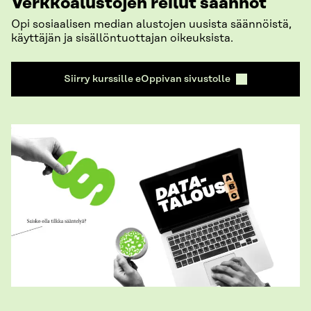
Verkkoalustojen reilut säännöt
Opi sosiaalisen median alustojen uusista säännöistä,
käyttäjän ja sisällöntuottajan oikeuksista.
Siirry kurssille eOppivan sivustolle