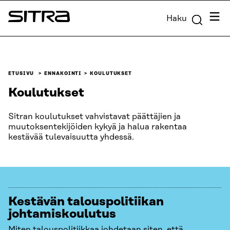
Siirry
Valik
Haku
suoraan
Sitra
sisältöön
↓
ETUSIVU
ENNAKOINTI
KOULUTUKSET
Koulutukset
Sitran koulutukset vahvistavat päättäjien ja
muutoksentekijöiden kykyä ja halua rakentaa
kestävää tulevaisuutta yhdessä.
Kestävän talouspolitiikan
johtamiskoulutus
Miten talouspolitiikkaa johdetaan siten, että