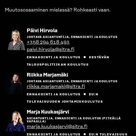
Muutososaaminen mielessä? Rohkeasti vaan.
Siirry
Päivi Hirvola
henkilön
JOHTAVA ASIANTUNTIJA, ENNAKOINTI JA KOULUTUS
sivulle
+358 294 618 493
paivi.hirvola@sitra.fi
ENNAKOINTI JA KOULUTUS
KESTÄVÄN
TALOUSPOLITIIKAN KOULUTUS
Siirry
Riikka Marjamäki
henkilön
JOHTAVA ASIANTUNTIJA, ENNAKOINTI JA KOULUTUS
sivulle
riikka.marjamaki@sitra.fi
ENNAKOINTI JA KOULUTUS
EU:N
TULEVAISUUDEN JOHTAMISKOULUTUS
Siirry
Marja Kuukasjärvi
henkilön
ASIANTUNTIJA, ENNAKOINTI JA KOULUTUS (PITKÄLLÄ
sivulle
VAPAALLA)
marja.kuukasjarvi@sitra.fi
ENNAKOINTI JA KOULUTUS
EU:N TULEVAISUUS