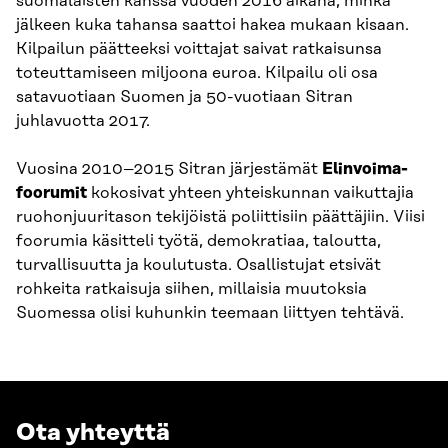
suomalaisten kanssa vuoden 2016 aikana, minkä
jälkeen kuka tahansa saattoi hakea mukaan kisaan.
Kilpailun päätteeksi voittajat saivat ratkaisunsa
toteuttamiseen miljoona euroa. Kilpailu oli osa
satavuotiaan Suomen ja 50-vuotiaan Sitran
juhlavuotta 2017.
Vuosina 2010–2015 Sitran järjestämät
Elinvoima-
foorumit
kokosivat yhteen yhteiskunnan vaikuttajia
ruohonjuuritason tekijöistä poliittisiin päättäjiin. Viisi
foorumia käsitteli työtä, demokratiaa, taloutta,
turvallisuutta ja koulutusta. Osallistujat etsivät
rohkeita ratkaisuja siihen, millaisia muutoksia
Suomessa olisi kuhunkin teemaan liittyen tehtävä.
Ota yhteyttä