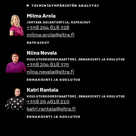
TOIMINTAYMPÄRISTÖN ANALYYSI
Siirry
Milma Arola
henkilön
JOHTAVA ASIANTUNTIJA, RATKAISUT
sivulle
+358 294 618 328
milma.arola@sitra.fi
RATKAISUT
Siirry
Niina Nevala
henkilön
KOULUTUSKOORDINAATTORI, ENNAKOINTI JA KOULUTUS
sivulle
+358 294 618 375
niina.nevala@sitra.fi
ENNAKOINTI JA KOULUTUS
Siirry
Katri Rantala
henkilön
KOULUTUSKOORDINAATTORI, ENNAKOINTI JA KOULUTUS
sivulle
+358 29 4618 210
katri.rantala@sitra.fi
ENNAKOINTI JA KOULUTUS