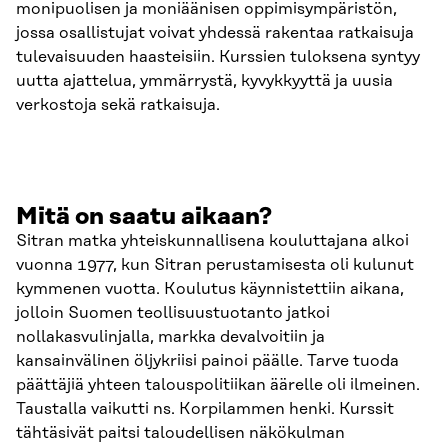
monipuolisen ja moniäänisen oppimisympäristön,
jossa osallistujat voivat yhdessä rakentaa ratkaisuja
tulevaisuuden haasteisiin. Kurssien tuloksena syntyy
uutta ajattelua, ymmärrystä, kyvykkyyttä ja uusia
verkostoja sekä ratkaisuja.
Mitä on saatu aikaan?
Sitran matka yhteiskunnallisena kouluttajana alkoi
vuonna 1977, kun Sitran perustamisesta oli kulunut
kymmenen vuotta. Koulutus käynnistettiin aikana,
jolloin Suomen teollisuustuotanto jatkoi
nollakasvulinjalla, markka devalvoitiin ja
kansainvälinen öljykriisi painoi päälle. Tarve tuoda
päättäjiä yhteen talouspolitiikan äärelle oli ilmeinen.
Taustalla vaikutti ns. Korpilammen henki. Kurssit
tähtäsivät paitsi taloudellisen näkökulman