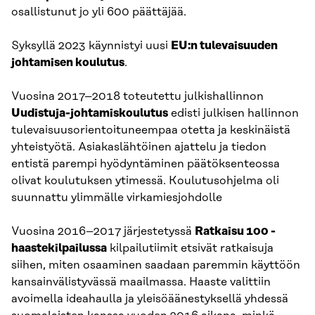
osallistunut jo yli 600 päättäjää.
Syksyllä 2023 käynnistyi uusi
EU:n tulevaisuuden
johtamisen koulutus
.
Vuosina 2017–2018 toteutettu julkishallinnon
Uudistuja-johtamiskoulutus
edisti julkisen hallinnon
tulevaisuusorientoituneempaa otetta ja keskinäistä
yhteistyötä. Asiakaslähtöinen ajattelu ja tiedon
entistä parempi hyödyntäminen päätöksenteossa
olivat koulutuksen ytimessä. Koulutusohjelma oli
suunnattu ylimmälle virkamiesjohdolle
Vuosina 2016–2017 järjestetyssä
Ratkaisu 100 -
haastekilpailussa
kilpailutiimit etsivät ratkaisuja
siihen, miten osaaminen saadaan paremmin käyttöön
kansainvälistyvässä maailmassa. Haaste valittiin
avoimella ideahaulla ja yleisöäänestyksellä yhdessä