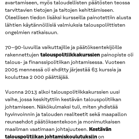
avartamiseen, myös taloudellisten päätösten teossa
tarvittavien tietojen ja taitojen kehittämiseen.
Oleellisen tiedon lisäksi kursseilla painotettiin alusta
lähtien käytännöllisiä valmiuksia talouspoliittisten
ongelmien ratkaisuun.
70–90-luvuilla vaikuttajille ja päätöksentekijöille
rakennettujen
talouspolitiikkakurssien
painopiste oli
talous- ja finanssipolitiikan johtamisessa. Vuoteen
2005 mennessä oli ehditty järjestää 63 kurssia ja
kouluttaa 2 000 päättäjää.
Vuonna 2013 alkoi talouspolitiikkakurssien uusi
vaihe, jossa keskityttiin kestävän talouspolitiikan
johtamiseen. Näkökulmaksi tuli, miten yhdistää
hyvinvoinnin ja talouden realiteetit sekä maapallon
reunaehdot päätöksentekoon ja monimutkaisen
maailman vaatimaan johtajuuteen.
Kestävän
talouspolitiikan johtamiskoulutuksiin
on