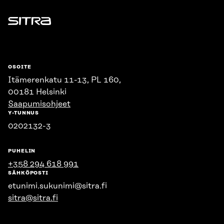
Sitra
OSOITE
Itämerenkatu 11-13, PL 160,
00181 Helsinki
Saapumisohjeet
Y-TUNNUS
0202132-3
PUHELIN
+358 294 618 991
SÄHKÖPOSTI
etunimi.sukunimi@sitra.fi
sitra@sitra.fi