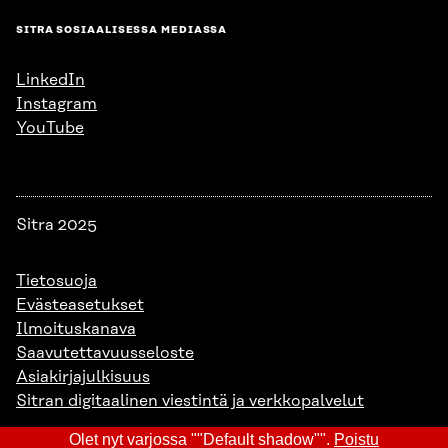
SITRA SOSIAALISESSA MEDIASSA
LinkedIn
Instagram
YouTube
Sitra 2025
Tietosuoja
Evästeasetukset
Ilmoituskanava
Saavutettavuusseloste
Asiakirjajulkisuus
Sitran digitaalinen viestintä ja verkkopalvelut
Olet nyt varjossa ""Default shadow"".
Poistu