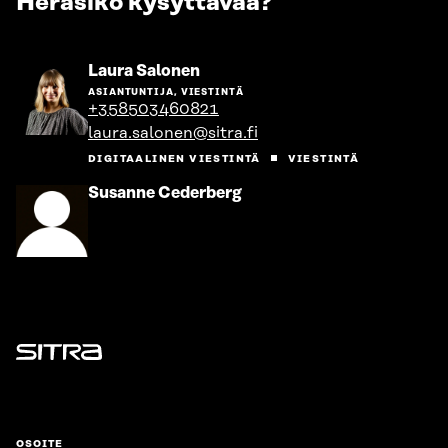
Heräsikö kysyttävää?
Siirry
Laura Salonen
henkilön
ASIANTUNTIJA, VIESTINTÄ
sivulle
+358503460821
laura.salonen@sitra.fi
DIGITAALINEN VIESTINTÄ
VIESTINTÄ
Siirry
Susanne Cederberg
henkilön
sivulle
Sitra
OSOITE