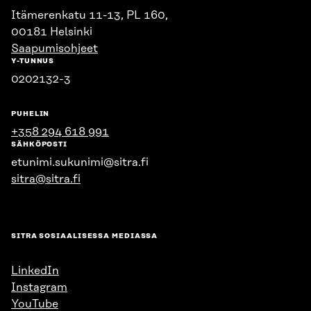
Itämerenkatu 11-13, PL 160,
00181 Helsinki
Saapumisohjeet
Y-TUNNUS
0202132-3
PUHELIN
+358 294 618 991
SÄHKÖPOSTI
etunimi.sukunimi@sitra.fi
sitra@sitra.fi
SITRA SOSIAALISESSA MEDIASSA
LinkedIn
Instagram
YouTube