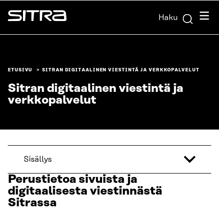
Siirry
Valik
Haku
suoraan
Sitra
sisältöön
↓
ETUSIVU
SITRAN DIGITAALINEN VIESTINTÄ JA VERKKOPALVELUT
Sitran digitaalinen viestintä ja
verkkopalvelut
Sisällys
Perustietoa sivuista ja
digitaalisesta viestinnästä
Sitrassa