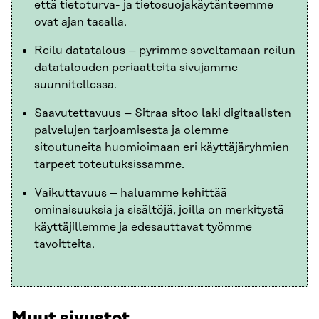
että tietoturva- ja tietosuojakäytänteemme
ovat ajan tasalla.
Reilu datatalous – pyrimme soveltamaan reilun
datatalouden periaatteita sivujamme
suunnitellessa.
Saavutettavuus – Sitraa sitoo laki digitaalisten
palvelujen tarjoamisesta ja olemme
sitoutuneita huomioimaan eri käyttäjäryhmien
tarpeet toteutuksissamme.
Vaikuttavuus – haluamme kehittää
ominaisuuksia ja sisältöjä, joilla on merkitystä
käyttäjillemme ja edesauttavat työmme
tavoitteita.
Muut sivustot