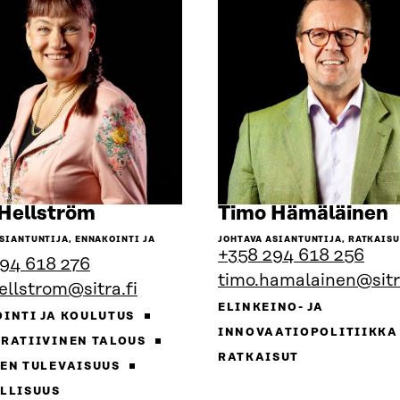
Siirry
S
Hellström
Timo Hämäläinen
henkilön
h
SIANTUNTIJA, ENNAKOINTI JA
JOHTAVA ASIANTUNTIJA, RATKAIS
sivulle
s
+358 294 618 256
94 618 276
timo.hamalainen@sitra
ellstrom@sitra.fi
ELINKEINO- JA
INTI JA KOULUTUS
INNOVAATIOPOLITIIKK
RATIIVINEN TALOUS
RATKAISUT
EN TULEVAISUUS
LLISUUS