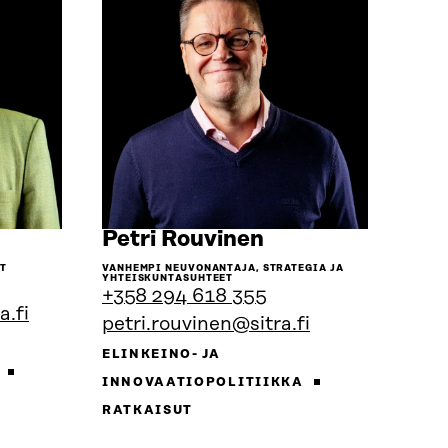
iirry
Siirry
Petri Rouvinen
enkilön
henkilön
UT
VANHEMPI NEUVONANTAJA, STRATEGIA JA
ivulle
sivulle
YHTEISKUNTASUHTEET
+358 294 618 355
.fi
petri.rouvinen@sitra.fi
ELINKEINO- JA
A
INNOVAATIOPOLITIIKKA
RATKAISUT