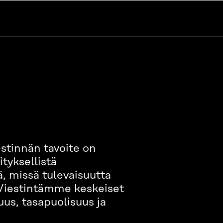
stinnän tavoite on
tyksellistä
lä, missä tulevaisuutta
. Viestintämme keskeiset
uus, tasapuolisuus ja