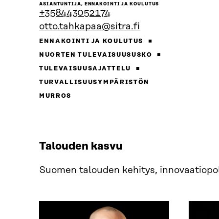
henkilön
ASIANTUNTIJA, ENNAKOINTI JA KOULUTUS
sivulle
+358443052174
otto.tahkapaa@sitra.fi
ENNAKOINTI JA KOULUTUS
NUORTEN TULEVAISUUSUSKO
TULEVAISUUSAJATTELU
TURVALLISUUSYMPÄRISTÖN
MURROS
Talouden kasvu
Suomen talouden kehitys, innovaatiopoli