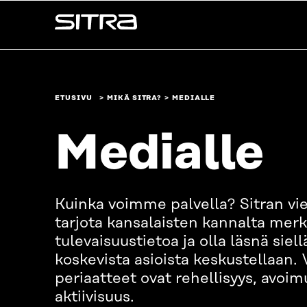
Siirry
Sitra
suoraan
sisältöön
↓
ETUSIVU
MIKÄ SITRA?
MEDIALLE
Medialle
Kuinka voimme palvella? Sitran vie
tarjota kansalaisten kannalta merki
tulevaisuustietoa ja olla läsnä siel
koskevista asioista keskustellaan
periaatteet ovat rehellisyys, avoim
aktiivisuus.