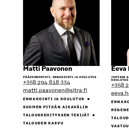
Siirry
Matti Paavonen
Eeva 
henkilön
PÄÄEKONOMISTI, ENNAKOINTI JA KOULUTUS
JOHTAVA A
sivulle
KOULUTUS
+358 294 618 334
+358 2
matti.paavonen@sitra.fi
eeva.h
ENNAKOINTI JA KOULUTUS
ENNAKO
SUOMEN PITKÄN AIKAVÄLIN
REGENE
TALOUSKEHITYKSEN TEKIJÄT
TALOUD
TALOUDEN KASVU
VASTUU