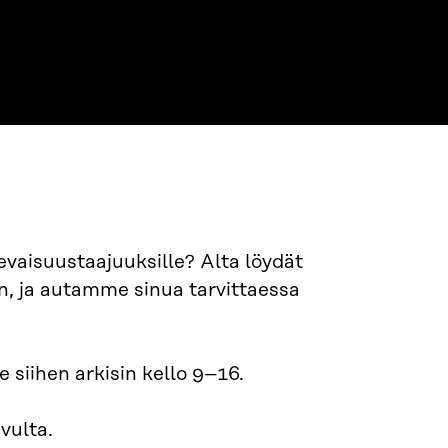
levaisuustaajuuksille? Alta löydät
n, ja autamme sinua tarvittaessa
siihen arkisin kello 9–16.
ivulta.