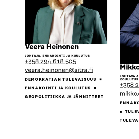
Siirry
Veera Heinonen
henkilön
JOHTAJA, ENNAKOINTI JA KOULUTUS
sivulle
+358 294 618 505
Mikko
veera.heinonen@sitra.fi
JOHTAVA A
DEMOKRATIAN TULEVAISUUS
KOULUTUS
+358 2
ENNAKOINTI JA KOULUTUS
mikko.
GEOPOLITIIKKA JA JÄNNITTEET
ENNAK
TULE
TULEVA