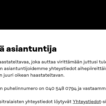
ä asiantuntija
aastateltavaa, joka auttaa virittämään juttusi tu
n asiantuntijoidemme yhteystiedot aihepiireittäi
 juuri oikean haastateltavan.
n puhelinnumero on 040 548 0794 ja vastaamme 
sitralaisten yhteystiedot löytyvät
Yhteystiedot
-s