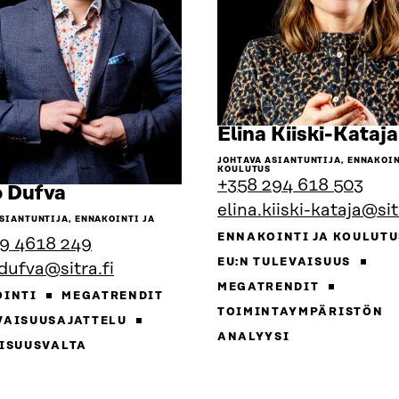
Elina Kiiski-Kataja
JOHTAVA ASIANTUNTIJA, ENNAKOIN
KOULUTUS
+358 294 618 503
Siirry
 Dufva
elina.kiiski-kataja@sit
henkilön
SIANTUNTIJA, ENNAKOINTI JA
sivulle
ENNAKOINTI JA KOULUT
9 4618 249
EU:N TULEVAISUUS
dufva@sitra.fi
MEGATRENDIT
OINTI
MEGATRENDIT
TOIMINTAYMPÄRISTÖN
VAISUUSAJATTELU
ANALYYSI
ISUUSVALTA