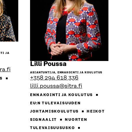
Siirry
henkilön
TI JA
sivulle
Siirry
Lilli Poussa
ra.fi
henkilön
ASIANTUNTIJA, ENNAKOINTI JA KOULUTUS
sivulle
+358 294 618 336
US
lilli.poussa@sitra.fi
ENNAKOINTI JA KOULUTUS
EU:N TULEVAISUUDEN
JOHTAMISKOULUTUS
HEIKOT
SIGNAALIT
NUORTEN
TULEVAISUUSUSKO