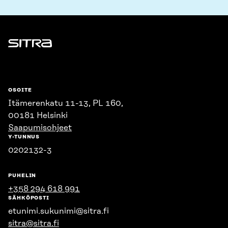
Sitra
OSOITE
Itämerenkatu 11-13, PL 160,
00181 Helsinki
Saapumisohjeet
Y-TUNNUS
0202132-3
PUHELIN
+358 294 618 991
SÄHKÖPOSTI
etunimi.sukunimi@sitra.fi
sitra@sitra.fi