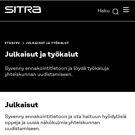
Siirry
Valik
Haku
suoraan
Sitra
sisältöön
↓
ETUSIVU
JULKAISUT JA TYÖKALUT
Julkaisut ja työkalut
Syvenny ennakointitietoon ja löydä työkaluja
yhteiskunnan uudistamiseen.
Julkaisut
Syvenny ennakointitietoon ja ota haltuun hyödyllisiä
oppeja ja uusia näkökulmia yhteiskunnan
uudistamiseen.