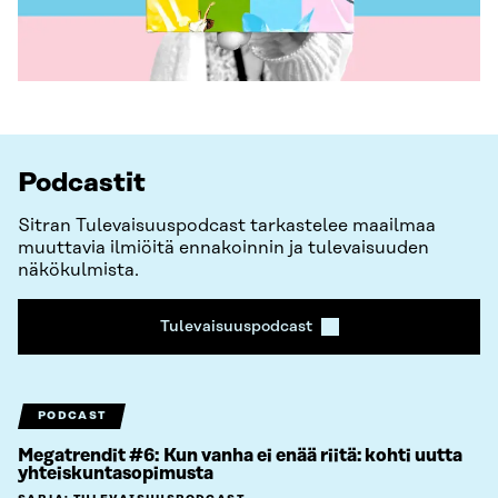
Podcastit
Sitran Tulevaisuuspodcast tarkastelee maailmaa
muuttavia ilmiöitä ennakoinnin ja tulevaisuuden
näkökulmista.
Tulevaisuuspodcast
PODCAST
Megatrendit #6: Kun vanha ei enää riitä: kohti uutta
yhteiskuntasopimusta