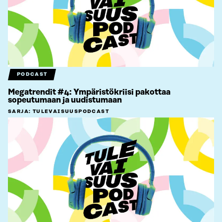
PODCAST
Megatrendit #4: Ympäristökriisi pakottaa
sopeutumaan ja uudistumaan
SARJA
:
TULEVAISUUSPODCAST