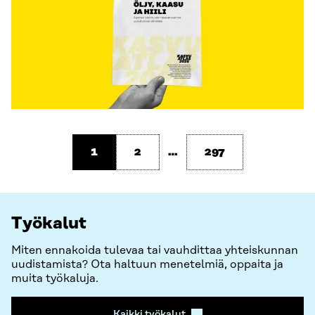
1
2
…
297
Työkalut
Miten ennakoida tulevaa tai vauhdittaa yhteiskunnan
uudistamista? Ota haltuun menetelmiä, oppaita ja
muita työkaluja.
Kaikki työkalut