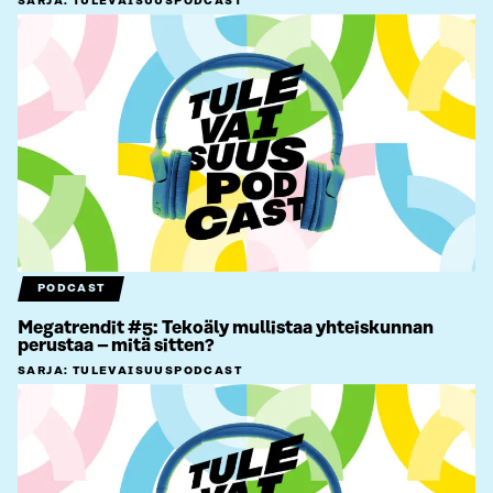
SARJA
:
TULEVAISUUSPODCAST
PODCAST
Megatrendit #5: Tekoäly mullistaa yhteiskunnan
perustaa – mitä sitten?
SARJA
:
TULEVAISUUSPODCAST