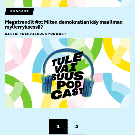
PODCAST
Megatrendit #3: Miten demokratian käy maailman
myllerryksessä?
SARJA
:
TULEVAISUUSPODCAST
1
2