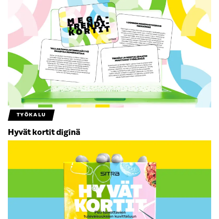
TYÖKALU
Hyvät kortit diginä