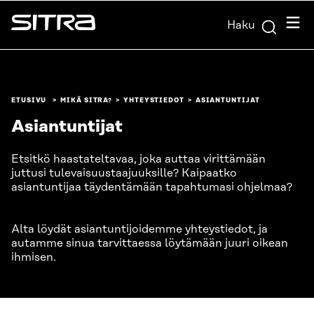
Siirry
Valik
Haku
suoraan
Sitra
sisältöön
↓
ETUSIVU
MIKÄ SITRA?
YHTEYSTIEDOT
ASIANTUNTIJAT
Asiantuntijat
Etsitkö haastateltavaa, joka auttaa virittämään
juttusi tulevaisuustaajuuksille? Kaipaatko
asiantuntijaa täydentämään tapahtumasi ohjelmaa?
Alta löydät asiantuntijoidemme yhteystiedot, ja
autamme sinua tarvittaessa löytämään juuri oikean
ihmisen.