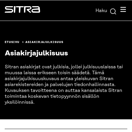
Siirry
Valik
Haku
suoraan
Sitra
sisältöön
↓
ETUSIVU
ASIAKIRJAJULKISUUS
Asiakirjajulkisuus
Sitran asiakirjat ovat julkisia, jollei julkisuuslaissa tai
muussa laissa erikseen toisin säädetä. Tämä
asiakirjajulkisuuskuvaus antaa yleiskuvan Sitran
asiarekistereiden ja palvelujen tiedonhallinnasta.
Kuvauksen tavoitteena on auttaa kansalaista Sitran
toimintaa koskevan tietopyynnön sisällön
yksilöinnissä.