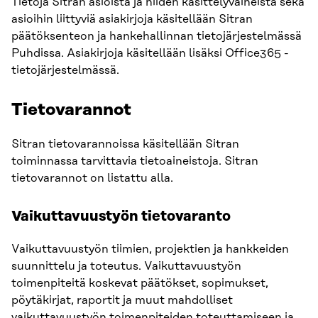
Tietoja Sitran asioista ja niiden käsittelyvaiheista sekä
asioihin liittyviä asiakirjoja käsitellään Sitran
päätöksenteon ja hankehallinnan tietojärjestelmässä
Puhdissa. Asiakirjoja käsitellään lisäksi Office365 -
tietojärjestelmässä.
Tietovarannot
Sitran tietovarannoissa käsitellään Sitran
toiminnassa tarvittavia tietoaineistoja. Sitran
tietovarannot on listattu alla.
Vaikuttavuustyön tietovaranto
Vaikuttavuustyön tiimien, projektien ja hankkeiden
suunnittelu ja toteutus. Vaikuttavuustyön
toimenpiteitä koskevat päätökset, sopimukset,
pöytäkirjat, raportit ja muut mahdolliset
vaikuttavuustyön toimenpiteiden toteuttamiseen ja