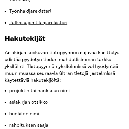
Työnhakijarekisteri
Julkaisujen tilaajarekisteri
Hakutekijät
Asiakirjaa koskevan tietopyynnön sujuvaa käsittelyä
edistää pyydetyn tiedon mahdollisimman tarkka
yksilöinti. Tietopyynnön yksilöinnissä voi hyödyntää
muun muassa seuraavia Sitran tietojärjestelmissä
käytettäviä hakutekijöitä:
projektin tai hankkeen nimi
asiakirjan otsikko
henkilön nimi
rahoituksen saaja