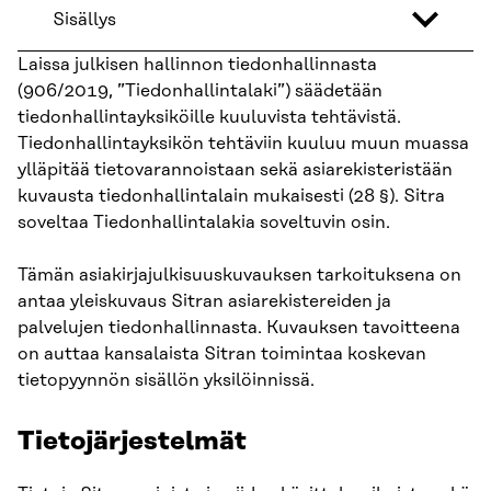
Sisällys
Laissa julkisen hallinnon tiedonhallinnasta
(906/2019, ”Tiedonhallintalaki”) säädetään
tiedonhallintayksiköille kuuluvista tehtävistä.
Tiedonhallintayksikön tehtäviin kuuluu muun muassa
ylläpitää tietovarannoistaan sekä asiarekisteristään
kuvausta tiedonhallintalain mukaisesti (28 §). Sitra
soveltaa Tiedonhallintalakia soveltuvin osin.
Tämän asiakirjajulkisuuskuvauksen tarkoituksena on
antaa yleiskuvaus Sitran asiarekistereiden ja
palvelujen tiedonhallinnasta. Kuvauksen tavoitteena
on auttaa kansalaista Sitran toimintaa koskevan
tietopyynnön sisällön yksilöinnissä.
Tietojärjestelmät