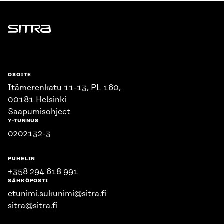
Sitra
OSOITE
Itämerenkatu 11-13, PL 160,
00181 Helsinki
Saapumisohjeet
Y-TUNNUS
0202132-3
PUHELIN
+358 294 618 991
SÄHKÖPOSTI
etunimi.sukunimi@sitra.fi
sitra@sitra.fi