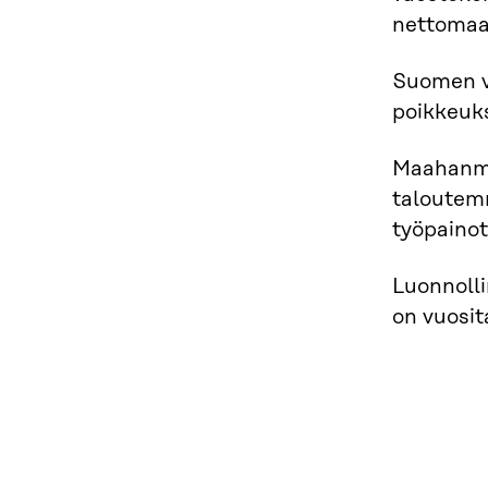
nettomaa
Suomen v
poikkeuks
Maahanmu
taloutem
työpaino
Luonnolli
on vuosit