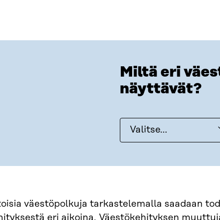
Miltä eri väe
näyttävät?
Valitse…
oisia väestöpolkuja tarkastelemalla saadaan tod
ityksestä eri aikoina. Väestökehityksen muuttuja