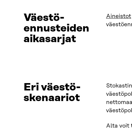
Väestö­
Aineistot
väestöenn
ennusteiden
aikasarjat
Eri väestö­
Stokasti
väestöpol
skenaariot
nettomaah
väestöpol
Alta voit