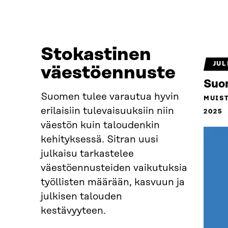
Stokastinen
JUL
väestöennuste
Suom
Suomen tulee varautua hyvin
MUIS
erilaisiin tulevaisuuksiin niin
2025
väestön kuin taloudenkin
kehityksessä. Sitran uusi
julkaisu tarkastelee
väestöennusteiden vaikutuksia
työllisten määrään, kasvuun ja
julkisen talouden
kestävyyteen.