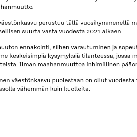
hanmuutto.
äestönkasvu perustuu tällä vuosikymmenellä ma
ellisen suurta vasta vuodesta 2021 alkaen.
uton ennakointi, siihen varautuminen ja sopeu
me keskeisimpiä kysymyksiä tilanteessa, jossa 
tteista. Ilman maahanmuuttoa inhimillinen pä
nen väestönkasvu puolestaan on ollut vuodesta 20
asolla vähemmän kuin kuolleita.