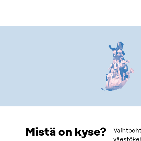
Mistä on kyse?
Vaihtoeht
väestökeh