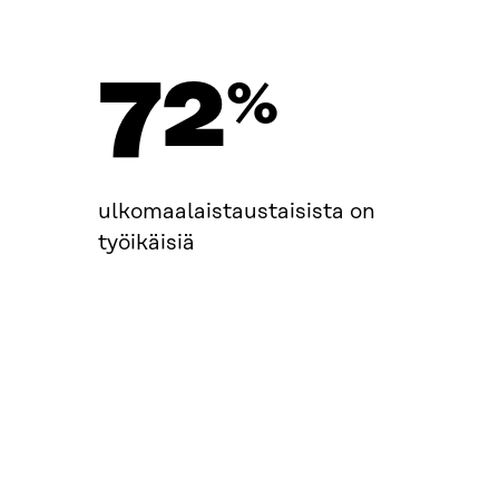
72
%
ulkomaalaistaustaisista on
työikäisiä