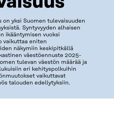
vaisuus
s on yksi Suomen tulevaisuuden
yksistä. Syntyvyyden alhaisen
ön ikääntymisen vuoksi
vaikuttaa eniten
den näkymiin keskipitkällä
tokastinen väestöennuste 2025-
omen tulevan väestön määrää ja
ukuisiin eri kehityspolkuihin
tönmuutokset vaikuttavat
ös talouden edellytyksiin.