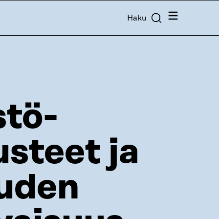
Valikko
Haku
stö­
steet ja
ouden