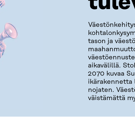
tule
Väestönkehity
kohtalonkysym
tason ja väest
maahanmuutto 
väestöennustei
aikavälillä. S
2070 kuvaa Su
ikärakennetta l
nojaten. Väes
väistämättä my