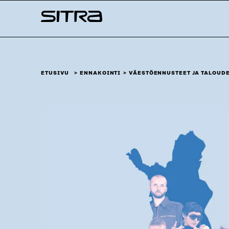
Siirry
Sitra
suoraan
sisältöön
↓
ETUSIVU
ENNAKOINTI
VÄESTÖ­ENNUSTEET JA TALOUD