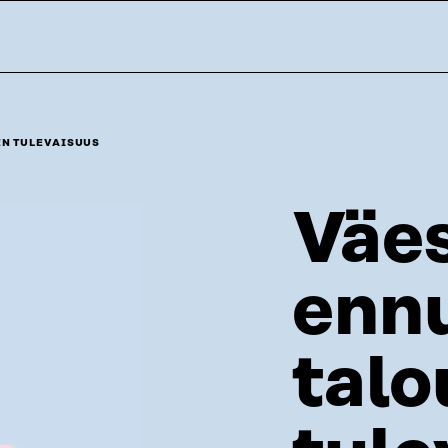
EN TULEVAISUUS
Väe
ennu
tal