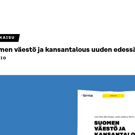
KAISU
en väestö ja kansantalous uuden edess
TIO