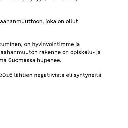
ahanmuuttoon, joka on ollut
tuminen, on hyvinvointimme ja
maahanmuuton rakenne on opiskelu- ja
äoma Suomessa hupenee.
16 lähtien negatiivista eli syntyneitä