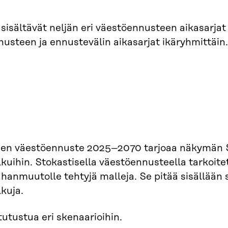
sisältävät neljän eri väestöennusteen aikasarjat
usteen ja ennustevälin aikasarjat ikäryhmittäin.
nen väestöennuste 2025–2070 tarjoaa näkymän 
kuihin. Stokastisella väestöennusteella tarkoite
anmuutolle tehtyjä malleja. Se pitää sisällään
kuja.
 tutustua eri skenaarioihin.