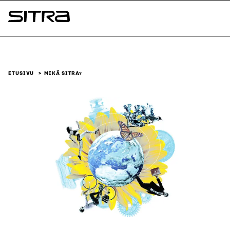
Siirry
suoraan
Sitra
sisältöön
↓
ETUSIVU
MIKÄ SITRA?