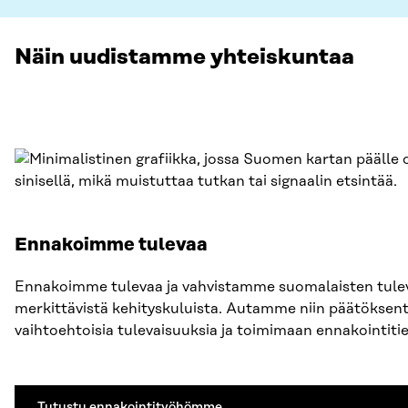
Näin uudistamme yhteiskuntaa
Ennakoimme tulevaa
Ennakoimme tulevaa ja vahvistamme suomalaisten tul
merkittävistä kehityskuluista. Autamme niin päätöksentek
vaihtoehtoisia tulevaisuuksia ja toimimaan ennakointiti
Tutustu ennakointityöhömme