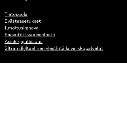
Tietosuoja
Evästeasetukset
Ilmoituskanava
Saavutettavuusseloste
Asiakirjajulkisuus
Sitran digitaalinen viestintä ja verkkopalvelut