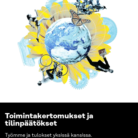
Toimintakertomukset ja
tilinpäätökset
Työmme ja tulokset yksissä kansissa.