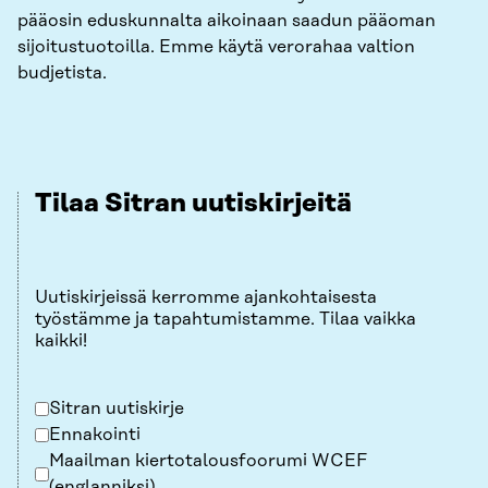
pääosin eduskunnalta aikoinaan saadun pääoman
sijoitustuotoilla. Emme käytä verorahaa valtion
budjetista.
Tilaa Sitran uutiskirjeitä
Uutiskirjeissä kerromme ajankohtaisesta
työstämme ja tapahtumistamme. Tilaa vaikka
kaikki!
Sitran uutiskirje
Ennakointi
Maailman kiertotalousfoorumi WCEF
(englanniksi)