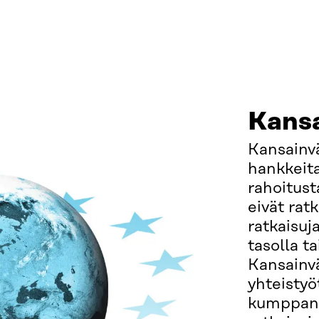
Kansa
Kansainvä
hankkeita
rahoitus
eivät rat
ratkaisuj
tasolla t
Kansainv
yhteistyö
kumppani