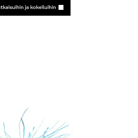
tkaisuihin ja kokeiluihin