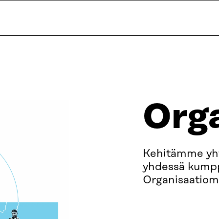
Orga
Kehitämme yhte
yhdessä kump
Organisaatiomm