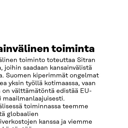
invälinen toiminta
linen toiminto toteuttaa Sitran
, joihin saadaan kansainvälistä
ta. Suomen kiperimmät ongelmat
kea yksin työllä kotimaassa, vaan
a on välttämätöntä edistää EU-
ai maailmanlaajuisesti.
älisessä toiminnassa teemme
tä globaalien
verkostojen kanssa ja viemme