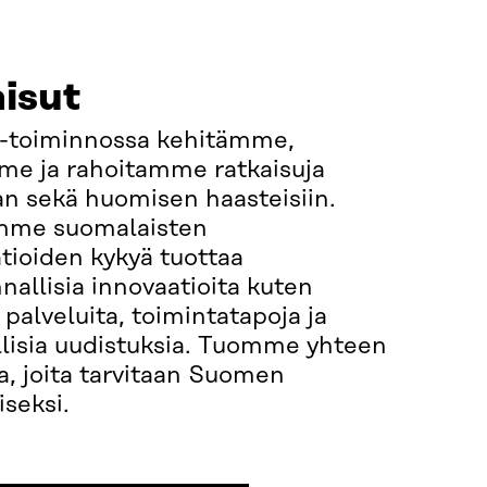
isut
t-toiminnossa kehitämme,
me ja rahoitamme ratkaisuja
n sekä huomisen haasteisiin.
mme suomalaisten
tioiden kykyä tuottaa
nallisia innovaatioita kuten
, palveluita, toimintatapoja ja
llisia uudistuksia. Tuomme yhteen
a, joita tarvitaan Suomen
seksi.