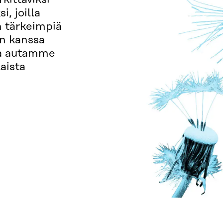
i, joilla
n tärkeimpiä
n kanssa
ja autamme
aista