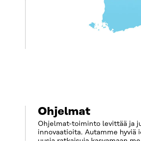
Ohjelmat
Ohjelmat-toiminto levittää ja j
innovaatioita. Autamme hyviä i
uusia ratkaisuja kasvamaan mer