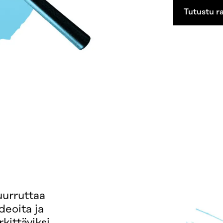
Tutustu ra
uurruttaa
deoita ja
kittäviksi