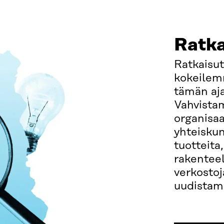
Ratka
Ratkaisu
kokeilem
tämän aja
Vahvista
organisaa
yhteiskun
tuotteita
rakentee
verkostoj
uudistami