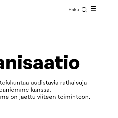
Valikko
Haku
nisaatio
iskuntaa uudistavia ratkaisuja
paniemme kanssa.
e on jaettu viiteen toimintoon.