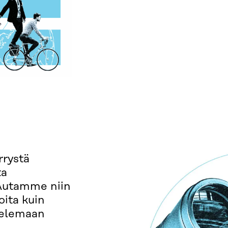
rrystä
ta
 Autamme niin
oita kuin
ttelemaan