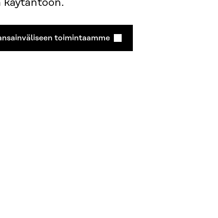
a käytäntöön.
ansainväliseen toimintaamme