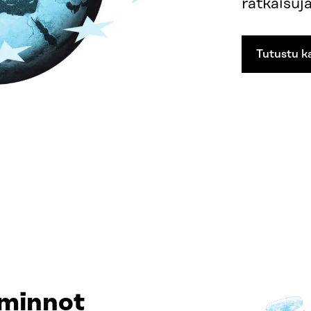
ratkaisuj
Tutustu k
iminnot