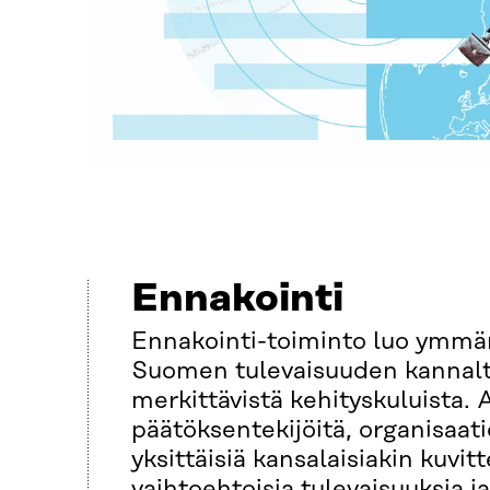
Ennakointi
Ennakointi-toiminto luo ymmä
Suomen tulevaisuuden kannal
merkittävistä kehityskuluista.
päätöksentekijöitä, organisaati
yksittäisiä kansalaisiakin kuvi
vaihtoehtoisia tulevaisuuksia ja