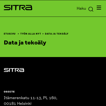
Siirry
Valik
Haku
suoraan
Sitra
sisältöön
↓
ETUSIVU
TYÖN ALLA NYT
DATA JA TEKOÄLY
Data ja tekoäly
Sitra
OSOITE
Itämerenkatu 11-13, PL 160,
00181 Helsinki