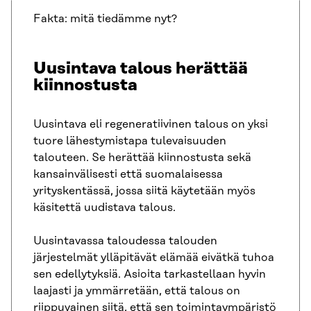
Fakta: mitä tiedämme nyt?
Uusintava talous herättää
kiinnostusta
Uusintava eli regeneratiivinen talous on yksi
tuore lähestymistapa tulevaisuuden
talouteen. Se herättää kiinnostusta sekä
kansainvälisesti että suomalaisessa
yrityskentässä, jossa siitä käytetään myös
käsitettä uudistava talous.
Uusintavassa taloudessa talouden
järjestelmät ylläpitävät elämää eivätkä tuhoa
sen edellytyksiä. Asioita tarkastellaan hyvin
laajasti ja ymmärretään, että talous on
riippuvainen siitä, että sen toimintaympäristö