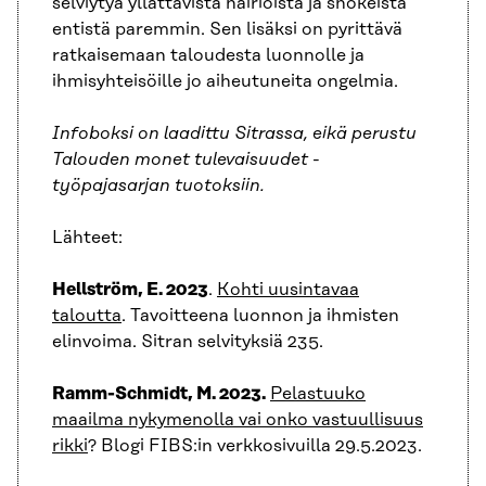
selviytyä yllättävistä häiriöistä ja shokeista
entistä paremmin. Sen lisäksi on pyrittävä
ratkaisemaan taloudesta luonnolle ja
ihmisyhteisöille jo aiheutuneita ongelmia.
Infoboksi on laadittu Sitrassa, eikä perustu
Talouden monet tulevaisuudet -
työpajasarjan tuotoksiin.
Lähteet:
Hellström, E. 2023
.
Kohti uusintavaa
taloutta
. Tavoitteena luonnon ja ihmisten
elinvoima. Sitran selvityksiä 235.
Ramm-Schmidt, M. 2023.
Pelastuuko
maailma nykymenolla vai onko vastuullisuus
rikki
? Blogi FIBS:in verkkosivuilla 29.5.2023.