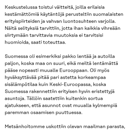
Keskustelussa toistui väitteitä, joilla erilaisia
kestämättömiä käytäntöjä perusteltiin suomalaisten
erityispiirteiden ja vahvan luontosuhteen varjolla.
Näitä selityksiä tarvittiin, jotta ihan kaikkia vihreään
siirtymään tarvittavia muutoksia ei tarvitsisi
huomioida, saati toteuttaa.
Suomessa oli esimerkiksi pakko lentää ja autoilla
paljon, koska maa on suuri, eikä meiltä lentämättä
pääse nopeasti muualle Eurooppaan. Oli myös
hyväksyttävää pitää pari astetta korkeampaa
sisälämpötilaa kuin Keski-Euroopassa, koska
Suomessa rakennettiin erityisen hyvin eristettyjä
asuntoja. Tällöin saatettiin kuitenkin sortua
ajatukseen, että asunnot ovat muualla kylmempiä
paremman osaamisen puuttuessa.
Metsänhoitomme uskottiin olevan maailman parasta,