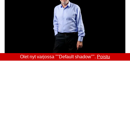
Olet nyt varjossa ""Default shadow"".
Poistu
Sitra
OSOITE
Itämerenkatu 11-13, PL 160,
00181 Helsinki