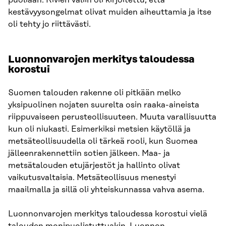
kestävyysongelmat olivat muiden aiheuttamia ja itse
oli tehty jo riittävästi.
Luonnonvarojen merkitys taloudessa
korostui
Suomen talouden rakenne oli pitkään melko
yksipuolinen nojaten suurelta osin raaka-aineista
riippuvaiseen perusteollisuuteen. Muuta varallisuutta
kun oli niukasti. Esimerkiksi metsien käytöllä ja
metsäteollisuudella oli tärkeä rooli, kun Suomea
jälleenrakennettiin sotien jälkeen. Maa- ja
metsätalouden etujärjestöt ja hallinto olivat
vaikutusvaltaisia. Metsäteollisuus menestyi
maailmalla ja sillä oli yhteiskunnassa vahva asema.
Luonnonvarojen merkitys taloudessa korostui vielä
talouden monipuolistuttuakin. Luonnon