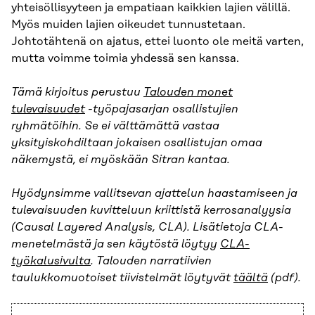
yhteisöllisyyteen ja empatiaan kaikkien lajien välillä.
Myös muiden lajien oikeudet tunnustetaan.
Johtotähtenä on ajatus, ettei luonto ole meitä varten,
mutta voimme toimia yhdessä sen kanssa.
Tämä kirjoitus perustuu
Talouden monet
tulevaisuudet
-työpajasarjan osallistujien
ryhmätöihin. Se ei välttämättä vastaa
yksityiskohdiltaan jokaisen osallistujan omaa
näkemystä, ei myöskään Sitran kantaa.
Hyödynsimme vallitsevan ajattelun haastamiseen ja
tulevaisuuden kuvitteluun kriittistä kerrosanalyysia
(Causal Layered Analysis, CLA). Lisätietoja CLA-
menetelmästä ja sen käytöstä löytyy
CLA-
työkalusivulta
. Talouden narratiivien
taulukkomuotoiset tiivistelmät löytyvät
täältä
(pdf).