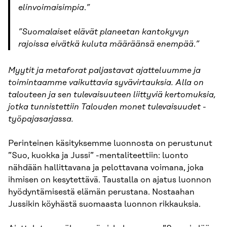
elinvoimaisimpia
.
”
”
Suomalaiset elävät planeetan kantokyvyn
rajoissa eivätkä kuluta määräänsä enempää
.
”
Myytit ja metaforat paljastavat ajatteluumme ja
toimintaamme vaikuttavia syvävirtauksia. Alla on
talouteen ja sen tulevaisuuteen liittyviä kertomuksia,
jotka tunnistettiin Talouden monet tulevaisuudet -
työpajasarjassa.
Perinteinen käsityksemme luonnosta on perustunut
”Suo, kuokka ja Jussi” -mentaliteettiin: luonto
nähdään hallittavana ja pelottavana voimana, joka
ihmisen on kesytettävä. Taustalla on ajatus luonnon
hyödyntämisestä elämän perustana. Nostaahan
Jussikin köyhästä suomaasta luonnon rikkauksia.