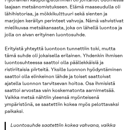
laajaan metsänomistukseen. Elämä maaseudulla oli
lähihistoriaa, ja mökkikulttuuri sekä sienten ja
marjojen keräilyn perinteet vahvoja. Nämä vahvistivat
mielikuvaa metsäkansasta, joka on lähellä luontoa ja
jolla on aivan erityinen luontosuhde.
Erityistä yhteyttä luontoon tunnettiin toki, mutta
tämä suhde oli jokaisella erilainen. Yhdenkin ihmisen
luontosuhteessa saattoi olla päällekkäisiä ja
ristiriitaisia piirteitä. Yksille luonnon hyödyntäminen
saattoi olla elinkeinon lähde ja toiset saattoivat
ajatella luonnon tarvitsevan hoitoa. Osa ihmisistä
saattoi arvostaa vain koskematonta aarnimetsää.
Vaikka metsä nähtiin yleensä myönteisenä
ympäristönä, se saatettiin kokea myös pelottavaksi
paikaksi.
Luontosuhde saatettiin kokea vahvana, vaikka