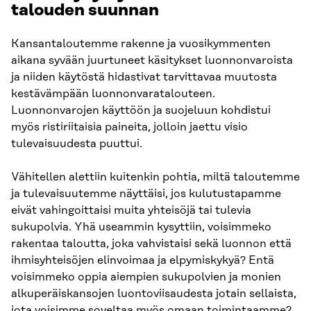
talouden suunnan
Kansantaloutemme rakenne ja vuosikymmenten
aikana syvään juurtuneet käsitykset luonnonvaroista
ja niiden käytöstä hidastivat tarvittavaa muutosta
kestävämpään luonnonvaratalouteen.
Luonnonvarojen käyttöön ja suojeluun kohdistui
myös ristiriitaisia paineita, jolloin jaettu visio
tulevaisuudesta puuttui.
Vähitellen alettiin kuitenkin pohtia, miltä taloutemme
ja tulevaisuutemme näyttäisi, jos kulutustapamme
eivät vahingoittaisi muita yhteisöjä tai tulevia
sukupolvia. Yhä useammin kysyttiin, voisimmeko
rakentaa taloutta, joka vahvistaisi sekä luonnon että
ihmisyhteisöjen elinvoimaa ja elpymiskykyä? Entä
voisimmeko oppia aiempien sukupolvien ja monien
alkuperäiskansojen luontoviisaudesta jotain sellaista,
jota voisimme soveltaa myös omaan toimintaamme?