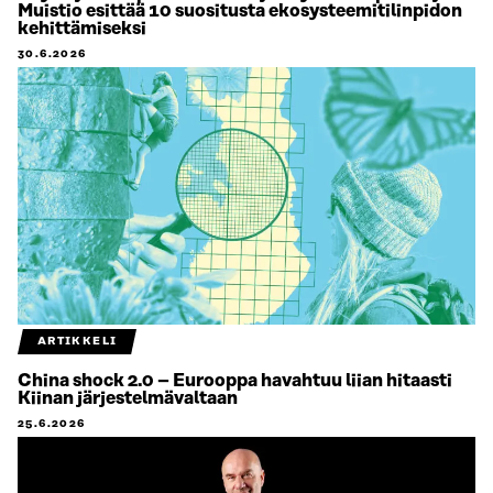
Muistio esittää 10 suositusta ekosysteemitilinpidon
kehittämiseksi
30.6.2026
ARTIKKELI
China shock 2.0 – Eurooppa havahtuu liian hitaasti
Kiinan järjestelmävaltaan
25.6.2026