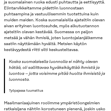
ja suomalainen ruoka edusti puhtautta ja eettisyyttä.
Elintarvikkeitamme pidettiin luonnostaan
puhtaampina ja vastuullisemmin tuotettuina kuin
muiden maiden. Koska suomalaisilla ajateltiin olevan
aivan erityinen luontosuhde, myös alkutuotannon
ajateltiin olevan kestävää. Suomessa on paljon
metsää ja vähän ihmisiä, joten luontojalanjälkemme
saatiin näyttämään hyvältä. Metsien käytön
kestävyydestä riitti silti keskusteltavaa.
Koska suomalaisella luonnolla ei nähty olevan
hätää, oli sallittavaa hyväksikäyttää ihmistä ja
luontoa – jotta voisimme pitää huolta ihmisistä ja
luonnosta.
Työpajassa tuumattua
Maailmanlaajuinen roolimme ympäristöongelmien
ratkaisijana nähtiin korostuneen pienenä, joskin usko