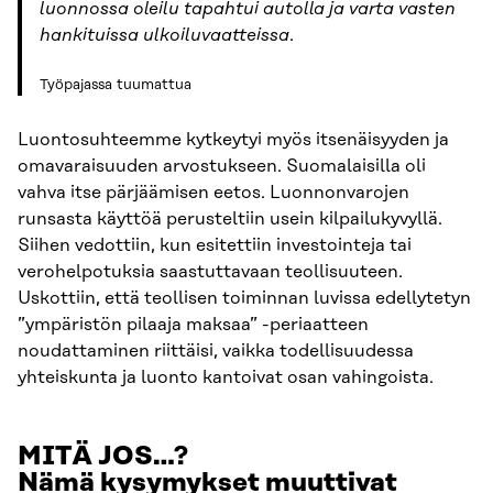
luonnossa oleilu tapahtui autolla ja varta vasten
hankituissa ulkoiluvaatteissa
.
Työpajassa tuumattua
Luontosuhteemme kytkeytyi myös itsenäisyyden ja
omavaraisuuden arvostukseen. Suomalaisilla oli
vahva itse pärjäämisen eetos. Luonnonvarojen
runsasta käyttöä perusteltiin usein kilpailukyvyllä.
Siihen vedottiin, kun esitettiin investointeja tai
verohelpotuksia saastuttavaan teollisuuteen.
Uskottiin, että teollisen toiminnan luvissa edellytetyn
”ympäristön pilaaja maksaa” -periaatteen
noudattaminen riittäisi, vaikka todellisuudessa
yhteiskunta ja luonto kantoivat osan vahingoista.
MITÄ JOS…?
Nämä kysymykset muuttivat