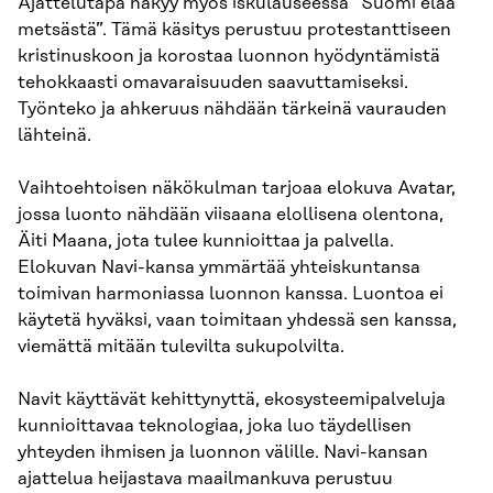
Ajattelutapa näkyy myös iskulauseessa ”Suomi elää
metsästä”. Tämä käsitys perustuu protestanttiseen
kristinuskoon ja korostaa luonnon hyödyntämistä
tehokkaasti omavaraisuuden saavuttamiseksi.
Työnteko ja ahkeruus nähdään tärkeinä vaurauden
lähteinä.
Vaihtoehtoisen näkökulman tarjoaa elokuva Avatar,
jossa luonto nähdään viisaana elollisena olentona,
Äiti Maana, jota tulee kunnioittaa ja palvella.
Elokuvan Navi-kansa ymmärtää yhteiskuntansa
toimivan harmoniassa luonnon kanssa. Luontoa ei
käytetä hyväksi, vaan toimitaan yhdessä sen kanssa,
viemättä mitään tulevilta sukupolvilta.
Navit käyttävät kehittynyttä, ekosysteemipalveluja
kunnioittavaa teknologiaa, joka luo täydellisen
yhteyden ihmisen ja luonnon välille. Navi-kansan
ajattelua heijastava maailmankuva perustuu