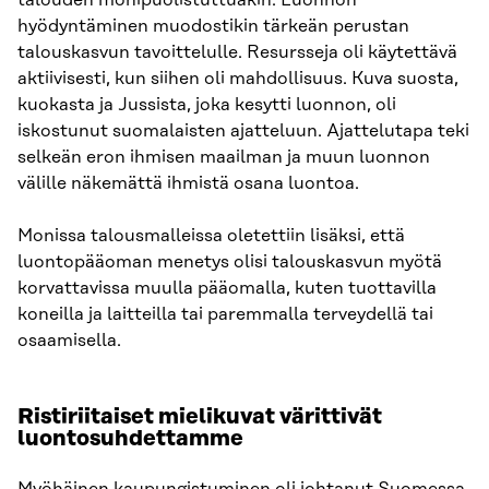
hyödyntäminen muodostikin tärkeän perustan
talouskasvun tavoittelulle. Resursseja oli käytettävä
aktiivisesti, kun siihen oli mahdollisuus. Kuva suosta,
kuokasta ja Jussista, joka kesytti luonnon, oli
iskostunut suomalaisten ajatteluun. Ajattelutapa teki
selkeän eron ihmisen maailman ja muun luonnon
välille näkemättä ihmistä osana luontoa.
Monissa talousmalleissa oletettiin lisäksi, että
luontopääoman menetys olisi talouskasvun myötä
korvattavissa muulla pääomalla, kuten tuottavilla
koneilla ja laitteilla tai paremmalla terveydellä tai
osaamisella.
Ristiriitaiset mielikuvat värittivät
luontosuhdettamme
Myöhäinen kaupungistuminen oli johtanut Suomessa