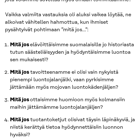
Vaikka valmiita vastauksia oli aluksi vaikea löytää, ne
alkoivat vähitellen hahmottua, kun ihmiset
pysähtyivät pohtimaan ”mitä jos…”:
Mitä jos
elävöittäisimme suomalaisille jo historiasta
tutun säästeliäisyyden ja hyödyntäisimme luontoa
sen mukaisesti?
Mitä jos
tavoitteenamme ei olisi vain nykyistä
pienempi luontojalanjälki, vaan pyrkisimme
jättämään myös mojovan luontokädenjäljen?
Mitä jos
ottaisimme huomioon myös kolmansiin
maihin jättämämme luontojalanjäljen?
Mitä jos
tuotantoketjut olisivat täysin läpinäkyviä, ja
niistä kerättyä tietoa hyödynnettäisiin luonnon
hyväksi?