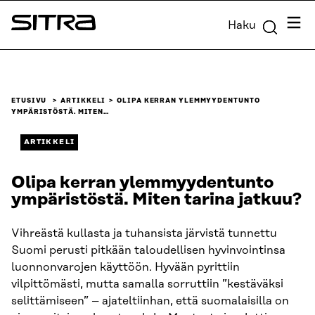
Siirry
Valik
Haku
suoraan
Sitra
sisältöön
↓
ETUSIVU
ARTIKKELI
OLIPA KERRAN YLEMMYYDENTUNTO
YMPÄRISTÖSTÄ. MITEN…
ARTIKKELI
Olipa kerran ylemmyydentunto
ympäristöstä. Miten tarina jatkuu?
Vihreästä kullasta ja tuhansista järvistä tunnettu
Suomi perusti pitkään taloudellisen hyvinvointinsa
luonnonvarojen käyttöön. Hyvään pyrittiin
vilpittömästi, mutta samalla sorruttiin ”kestäväksi
selittämiseen” – ajateltiinhan, että suomalaisilla on