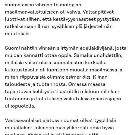
suomalaisen vihreän teknologian
maailmanvalloitukseen oli vahva. Valtaapitävät
luottivat siihen, että kestävyyshaasteet pystytään
ratkaisemaan ilman syvällisempiä järjestelmän
muutoksia.
Suomi nähtiin vihreän siirtymän edelläkävijänä, josta
muiden kannatti ottaa oppia. Samalla unohdettiin,
millaisia vaikutuksia suomalaisten korkealla
kulutustasolla oli luontoon muualla maailmassa ja
miten riippuvaisia olimme esimerkiksi Kiinan
taloudesta ja tuotannosta. Omassa maassa
tapahtuvaa kehitystä tilastoitiin mieluummin kuin
tuotannon ja kulutuksen vaikutuksia maan rajojen
ulkopuolella.
Vastaavanlaiset ajatusvinoumat olivat tyypillisiä
muuallakin: Jokainen maa ylikorosti omia hyviä
puoliaan. Rivien väliin oli kirjoitettu, että