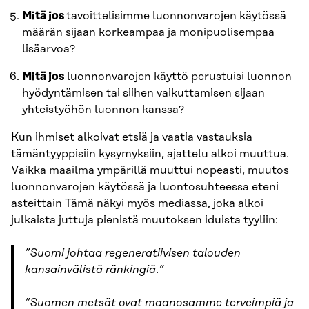
Mitä jos
tavoittelisimme luonnonvarojen käytössä
määrän sijaan korkeampaa ja monipuolisempaa
lisäarvoa?
Mitä jos
luonnonvarojen käyttö perustuisi luonnon
hyödyntämisen tai siihen vaikuttamisen sijaan
yhteistyöhön luonnon kanssa?
Kun ihmiset alkoivat etsiä ja vaatia vastauksia
tämäntyyppisiin kysymyksiin, ajattelu alkoi muuttua.
Vaikka maailma ympärillä muuttui nopeasti, muutos
luonnonvarojen käytössä ja luontosuhteessa eteni
asteittain Tämä näkyi myös mediassa, joka alkoi
julkaista juttuja pienistä muutoksen iduista tyyliin:
”
Suomi johtaa regeneratiivisen talouden
kansainvälistä ränkingiä
.
”
”Suomen metsät ovat maanosamme terveimpiä ja