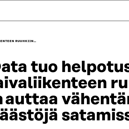
KENTEEN RUUHKIIN…
ata tuo helpotu
aivaliikenteen r
a auttaa vähent
äästöjä satamis