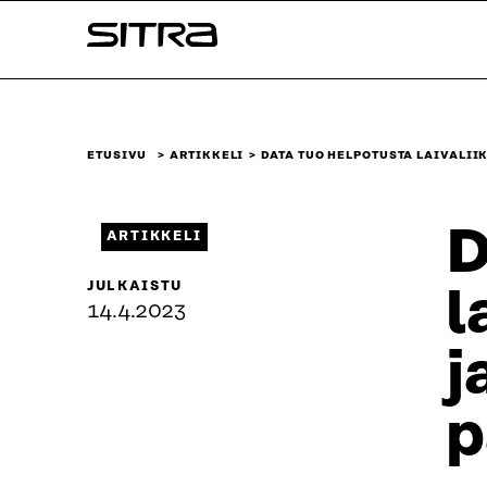
Siirry
Sitra
suoraan
sisältöön
↓
ETUSIVU
ARTIKKELI
DATA TUO HELPOTUSTA LAIVALII
D
ARTIKKELI
JULKAISTU
l
14.4.2023
j
p