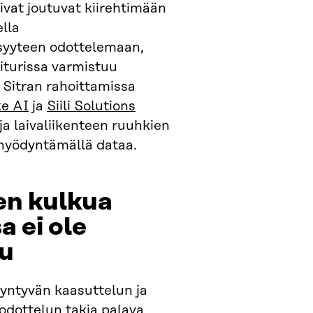
ivat joutuvat kiirehtimään
lla
syyteen odottelemaan,
iturissa varmistuu
 Sitran rahoittamissa
e AI
ja
Siili Solutions
ja laivaliikenteen ruuhkien
hyödyntämällä dataa.
en kulkua
a ei ole
tu
syntyvän kaasuttelun ja
 odottelun takia palava