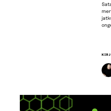
Sat
mere
jatk
ong
KIRJ