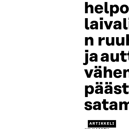
helpo
laiva
n ruu
ja au
vähe
pääst
satam
ARTIKKELI