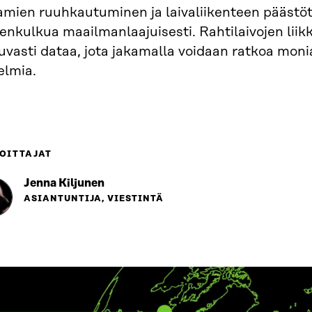
amien ruuhkautuminen ja laivaliikenteen päästö
nkulkua maailmanlaajuisesti. Rahtilaivojen liikk
uvasti dataa, jota jakamalla voidaan ratkoa monia
elmia.
OITTAJAT
Jenna Kiljunen
ASIANTUNTIJA, VIESTINTÄ