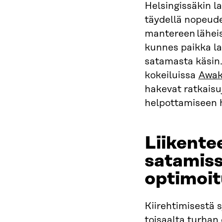
Helsingissäkin la
täydellä nopeude
mantereen lähei
kunnes paikka la
satamasta käsin.
kokeiluissa
Awak
hakevat ratkaisu
helpottamiseen 
Liikente
satamiss
optimoi
Kiirehtimisestä 
toisaalta turhan