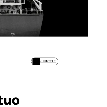
KUUNTELE
N…
tuo