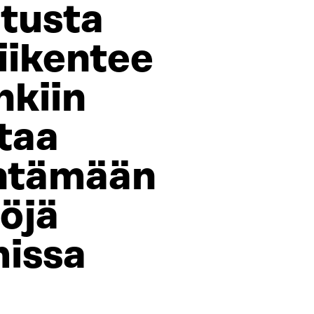
tusta
liikentee
hkiin
ttaa
ntämään
öjä
issa