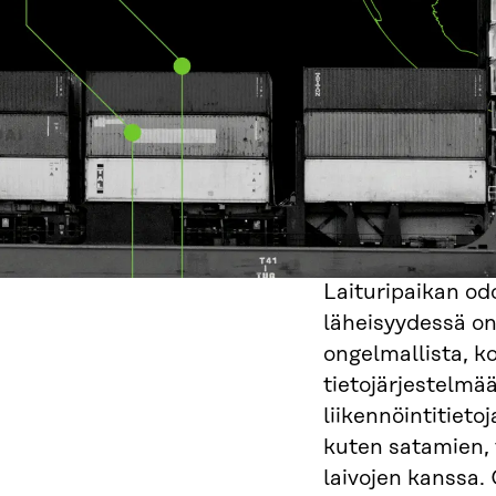
Laituripaikan od
läheisyydessä on 
ongelmallista, ko
tietojärjestelmää,
liikennöintitieto
kuten satamien,
laivojen kanssa.