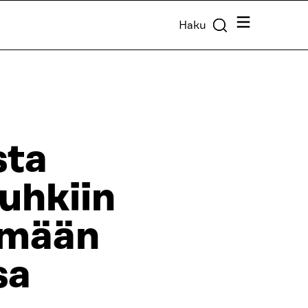
Valikko
Haku
sta
uuhkiin
ämään
sa