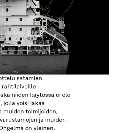
ottelu satamien
rahtilaivoille
ska niiden käytössä ei ole
 jolla voisi jakaa
ja muiden toimijoiden,
 varustamojen ja muiden
 Ongelma on yleinen,