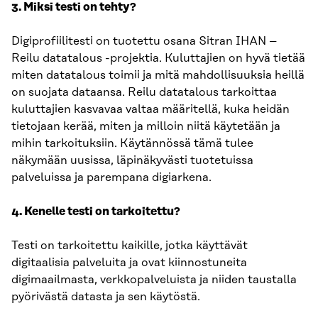
3. Miksi testi on tehty?
Digiprofiilitesti on tuotettu osana Sitran IHAN –
Reilu datatalous -projektia. Kuluttajien on hyvä tietää
miten datatalous toimii ja mitä mahdollisuuksia heillä
on suojata dataansa. Reilu datatalous tarkoittaa
kuluttajien kasvavaa valtaa määritellä, kuka heidän
tietojaan kerää, miten ja milloin niitä käytetään ja
mihin tarkoituksiin. Käytännössä tämä tulee
näkymään uusissa, läpinäkyvästi tuotetuissa
palveluissa ja parempana digiarkena.
4. Kenelle testi on tarkoitettu?
Testi on tarkoitettu kaikille, jotka käyttävät
digitaalisia palveluita ja ovat kiinnostuneita
digimaailmasta, verkkopalveluista ja niiden taustalla
pyörivästä datasta ja sen käytöstä.