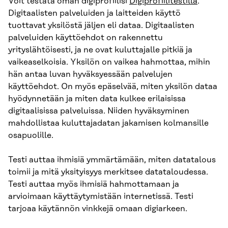
Voit testata oman digiprofiilisi
Digiprofiilitestillä
.
Digitaalisten palveluiden ja laitteiden käyttö
tuottavat yksilöstä jäljen eli dataa. Digitaalisten
palveluiden käyttöehdot on rakennettu
yrityslähtöisesti, ja ne ovat kuluttajalle pitkiä ja
vaikeaselkoisia. Yksilön on vaikea hahmottaa, mihin
hän antaa luvan hyväksyessään palvelujen
käyttöehdot. On myös epäselvää, miten yksilön dataa
hyödynnetään ja miten data kulkee erilaisissa
digitaalisissa palveluissa. Niiden hyväksyminen
mahdollistaa kuluttajadatan jakamisen kolmansille
osapuolille.
Testi auttaa ihmisiä ymmärtämään, miten datatalous
toimii ja mitä yksityisyys merkitsee datataloudessa.
Testi auttaa myös ihmisiä hahmottamaan ja
arvioimaan käyttäytymistään internetissä. Testi
tarjoaa käytännön vinkkejä omaan digiarkeen.