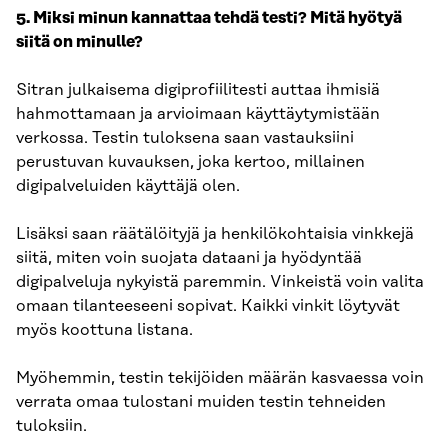
5. Miksi minun kannattaa tehdä testi? Mitä hyötyä
siitä on minulle?
Sitran julkaisema digiprofiilitesti auttaa ihmisiä
hahmottamaan ja arvioimaan käyttäytymistään
verkossa. Testin tuloksena saan vastauksiini
perustuvan kuvauksen, joka kertoo, millainen
digipalveluiden käyttäjä olen.
Lisäksi saan räätälöityjä ja henkilökohtaisia vinkkejä
siitä, miten voin suojata dataani ja hyödyntää
digipalveluja nykyistä paremmin. Vinkeistä voin valita
omaan tilanteeseeni sopivat. Kaikki vinkit löytyvät
myös koottuna listana.
Myöhemmin, testin tekijöiden määrän kasvaessa voin
verrata omaa tulostani muiden testin tehneiden
tuloksiin.