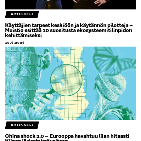
ARTIKKELI
Käyttäjien tarpeet keskiöön ja käytännön pilotteja –
Muistio esittää 10 suositusta ekosysteemitilinpidon
kehittämiseksi
30.6.2026
ARTIKKELI
China shock 2.0 – Eurooppa havahtuu liian hitaasti