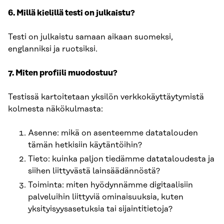
6. Millä kielillä testi on julkaistu?
Testi on julkaistu samaan aikaan suomeksi,
englanniksi ja ruotsiksi.
7. Miten profiili muodostuu?
Testissä kartoitetaan yksilön verkkokäyttäytymistä
kolmesta näkökulmasta:
Asenne: mikä on asenteemme datatalouden
tämän hetkisiin käytäntöihin?
Tieto: kuinka paljon tiedämme datataloudesta ja
siihen liittyvästä lainsäädännöstä?
Toiminta: miten hyödynnämme digitaalisiin
palveluihin liittyviä ominaisuuksia, kuten
yksityisyysasetuksia tai sijaintitietoja?