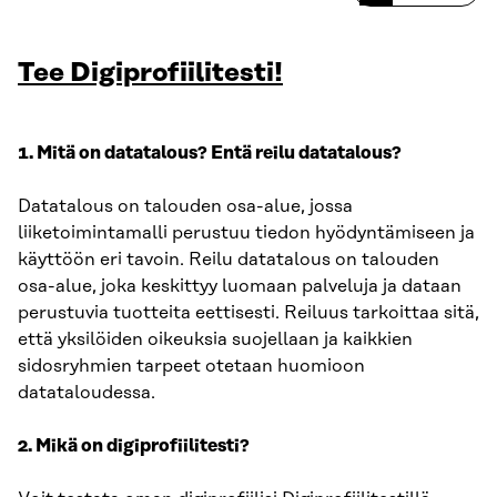
Tee Digiprofiilitesti!
1. Mitä on datatalous? Entä reilu datatalous?
Datatalous on talouden osa-alue, jossa
liiketoimintamalli perustuu ​tiedon hyödyntämiseen ja
käyttöön eri tavoin. Reilu datatalous ​on talouden
osa-alue, joka keskittyy luomaan palveluja ja dataan
perustuvia tuotteita eettisesti. Reiluus tarkoittaa sitä,
että yksilöiden oikeuksia suojellaan ja kaikkien
sidosryhmien tarpeet otetaan huomioon
datataloudessa.
2. Mikä on digiprofiilitesti?