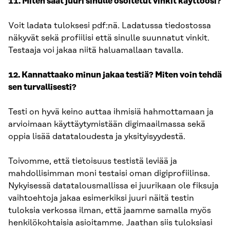
11. Miten saat juuri sinulle osoitetut vinkit käyttöösi?
Voit ladata tuloksesi pdf:nä. Ladatussa tiedostossa
näkyvät sekä profiilisi että sinulle suunnatut vinkit.
Testaaja voi jakaa niitä haluamallaan tavalla.
12. Kannattaako minun jakaa testiä? Miten voin tehdä
sen turvallisesti?
Testi on hyvä keino auttaa ihmisiä hahmottamaan ja
arvioimaan käyttäytymistään digimaailmassa sekä
oppia lisää datataloudesta ja yksityisyydestä.
Toivomme, että tietoisuus testistä leviää ja
mahdollisimman moni testaisi oman digiprofiilinsa.
Nykyisessä datatalousmallissa ei juurikaan ole fiksuja
vaihtoehtoja jakaa esimerkiksi juuri näitä testin
tuloksia verkossa ilman, että jaamme samalla myös
henkilökohtaisia asioitamme. Jaathan siis tuloksiasi