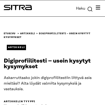
Siirry
Valik
Haku
suoraan
Sitra
sisältöön
↓
ETUSIVU
ARTIKKELI
DIGIPROFIILITESTI – USEIN KYSYTYT
KYSYMYKSET
ARTIKKELI
Digiprofiilitesti – usein kysytyt
kysymykset
Askarruttaako jokin digiprofiilitestiin liittyvä asia
mieltäsi? Alta löydät valmiita kysymyksiä ja
vastauksia.
ARTIKKELIN TYYPPI