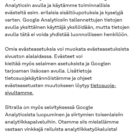
Analyticsin avulla ja käytämme toiminnallisia
evästeitä esim
.
erilaisia sisältöupotuksia
ja
kyselyjä
varten.
Google Analyticsiin tallennettujen tietojen
avulla yksittäinen käyttäjä yksilöidään, mutta tietojen
avulla tätä ei voida yhdistää luonnolliseen henkilöön.
O
mia evästeasetuksia voi muokata e
västeasetuksista
sivu
ston
a
l
alaidassa
.
Evästeet
voi
kieltää
myös
selaimen asetuksista
ja Googlen
tarjoaman lisäosan avulla
.
Lisätietoja
tietosuojakäytännöistämme
ja ohjeet
evästeasetusten muutokseen löytyy
tietosuoja-
sivultamme.
Sitralla
on myös selvityksessä
Google
Analyticsista
luopuminen ja siirtymien toisenlaisiin
analytiikkapalveluihin. Otamme siis mielellämme
vastaan vinkkejä reiluist
a
analytiikkatyökaluista!