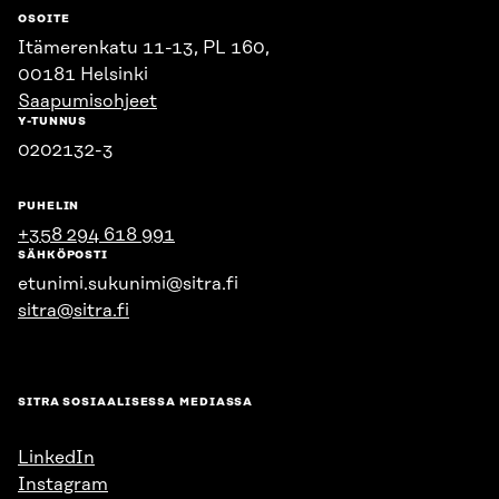
OSOITE
Itämerenkatu 11-13, PL 160,
00181 Helsinki
Saapumisohjeet
Y-TUNNUS
0202132-3
PUHELIN
+358 294 618 991
SÄHKÖPOSTI
etunimi.sukunimi@sitra.fi
sitra@sitra.fi
SITRA SOSIAALISESSA MEDIASSA
LinkedIn
Instagram