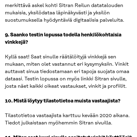
merkittävä askel kohti Sitran Reilun datatalouden
mukaisia, yksilödataa läpinäkyvästi ja yksilön
suostumuksella hyödyntäviä digitaalisia palveluita.
9. Saanko testin lopussa todella henkilökohtaisia
vinkkejä?
Kyllä saat! Saat sinulle räätälöityjä vinkkejä sen
mukaan, miten olet vastannut eri kysymyksiin. Vinkit
auttavat sinua tiedostamaan eri tapoja suojata omaa
dataasi. Testin lopussa on myös linkki Sitran sivulle,
josta näet kaikki oikeat vastaukset, vinkit ja profiilit.
10. Mistä löytyy tilastotietoa muista vastaajista?
Tilastotietoa vastaajista karttuu kevään 2020 aikana.
Tiedot julkaistaan myöhemmin Sitran sivuilla.