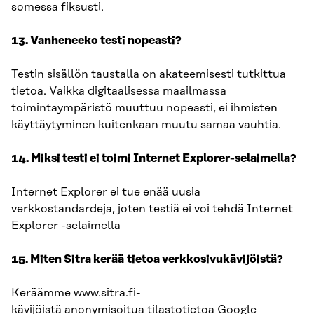
somessa fiksusti.
13. Vanheneeko testi nopeasti?
Testin sisällön taustalla on akateemisesti tutkittua
tietoa. Vaikka digitaalisessa maailmassa
toimintaympäristö muuttuu nopeasti, ei ihmisten
käyttäytyminen kuitenkaan muutu samaa vauhtia.
14. Miksi testi ei toimi Internet Explorer-selaimella?
Internet Explorer ei tue enää uusia
verkkostandardeja, joten testiä ei voi tehdä Internet
Explorer -selaimella
15.
Miten Sitra kerää
tietoa verkkosivukävijöistä?
Keräämme
www.sitra.fi-
kävijöistä anonymisoitua tilastotietoa Google