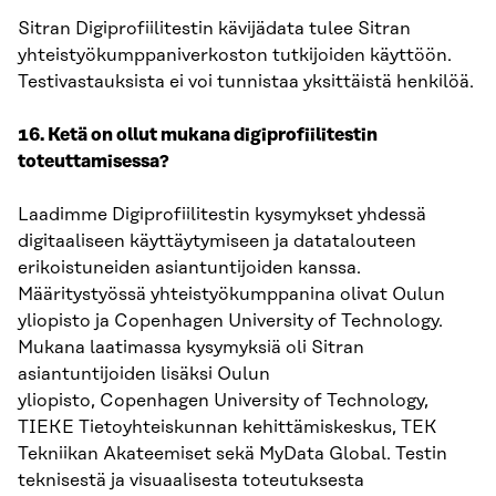
Sitran Digiprofiilitestin kävijädata tulee Sitran
yhteistyökumppaniverkoston tutkijoiden käyttöön.
Testivastauksista ei voi tunnistaa yksittäistä henkilöä
.
16. Ketä on ollut mukana digiprofiilitestin
toteuttamisessa?
Laadimme Digiprofiilitestin kysymykset yhdessä
digitaaliseen käyttäytymiseen ja datatalouteen
erikoistuneiden asiantuntijoiden kanssa.
Määritystyössä yhteistyökumppanina olivat Oulun
yliopisto ja Copenhagen University of Technology.
Mukana laatimassa kysymyksiä oli Sitran
asiantuntijoiden lisäksi Oulun
yliopisto, Copenhagen University of Technology,
TIEKE Tietoyhteiskunnan kehittämiskeskus, TEK
Tekniikan Akateemiset sekä MyData Global. Testin
teknisestä ja visuaalisesta toteutuksesta