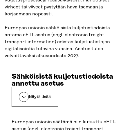
kuljetusprosesseja reaaliaikaisesti. Mahdolliset
virheet tai viiveet pystytään havaitsemaan ja
korjaamaan nopeasti.
Euroopan unionin sähköisista kuljetustiedoista
antama eFTI-asetus (engl. electronic freight
transport information) edistää kuljetustietojen
digitalisointia tulevina vuosina. Asetus tulee
velvoittavaksi alkuvuodesta 2027.
Sähköisistä kuljetustiedoista
annettu asetus
Näytä lisää
Euroopan unionin säätämä niin kutsuttu eFTI-
asetus (engl. electronic freight transport