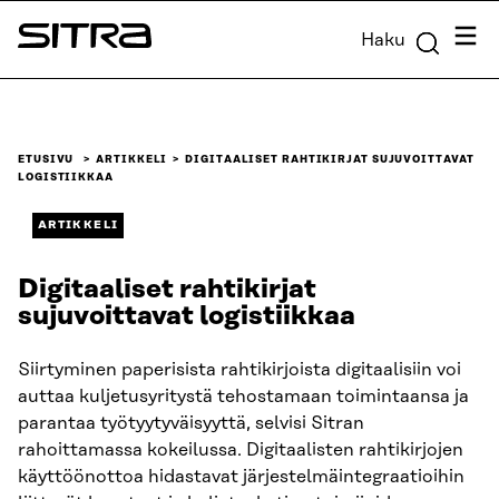
Siirry
Valik
Haku
suoraan
Sitra
sisältöön
↓
ETUSIVU
ARTIKKELI
DIGITAALISET RAHTIKIRJAT SUJUVOITTAVAT
LOGISTIIKKAA
ARTIKKELI
Digitaaliset rahtikirjat
sujuvoittavat logistiikkaa
Siirtyminen paperisista rahtikirjoista digitaalisiin voi
auttaa kuljetusyritystä tehostamaan toimintaansa ja
parantaa työtyytyväisyyttä, selvisi Sitran
rahoittamassa kokeilussa. Digitaalisten rahtikirjojen
käyttöönottoa hidastavat järjestelmäintegraatioihin