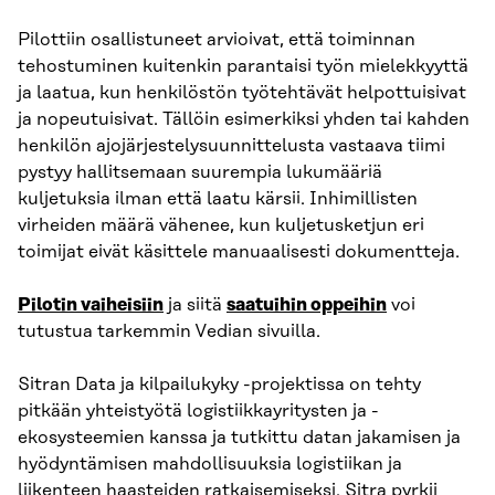
Pilottiin osallistuneet arvioivat, että toiminnan
tehostuminen kuitenkin parantaisi työn mielekkyyttä
ja laatua, kun henkilöstön työtehtävät helpottuisivat
ja nopeutuisivat. Tällöin esimerkiksi yhden tai kahden
henkilön ajojärjestelysuunnittelusta vastaava tiimi
pystyy hallitsemaan suurempia lukumääriä
kuljetuksia ilman että laatu kärsii. Inhimillisten
virheiden määrä vähenee, kun kuljetusketjun eri
toimijat eivät käsittele manuaalisesti dokumentteja.
Pilotin vaiheisiin
ja siitä
saatuihin oppeihin
voi
tutustua tarkemmin
Vedian sivuilla.
Sitran Data ja kilpailukyky -projektissa on tehty
pitkään yhteistyötä logistiikkayritysten ja -
ekosysteemien kanssa ja tutkittu datan jakamisen ja
hyödyntämisen mahdollisuuksia logistiikan ja
liikenteen haasteiden ratkaisemiseksi. Sitra pyrkii