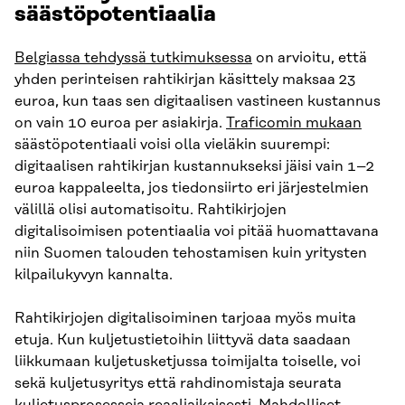
säästöpotentiaalia
Belgiassa tehdyssä tutkimuksessa
on arvioitu, että
yhden perinteisen rahtikirjan käsittely maksaa 23
euroa, kun taas sen digitaalisen vastineen kustannus
on vain 10 euroa per asiakirja.
Traficomin mukaan
säästöpotentiaali voisi olla vieläkin suurempi:
digitaalisen rahtikirjan kustannukseksi jäisi vain 1–2
euroa kappaleelta, jos tiedonsiirto eri järjestelmien
välillä olisi automatisoitu. Rahtikirjojen
digitalisoimisen potentiaalia voi pitää huomattavana
niin Suomen talouden tehostamisen kuin yritysten
kilpailukyvyn kannalta.
Rahtikirjojen digitalisoiminen tarjoaa myös muita
etuja. Kun kuljetustietoihin liittyvä data saadaan
liikkumaan kuljetusketjussa toimijalta toiselle, voi
sekä kuljetusyritys että rahdinomistaja seurata