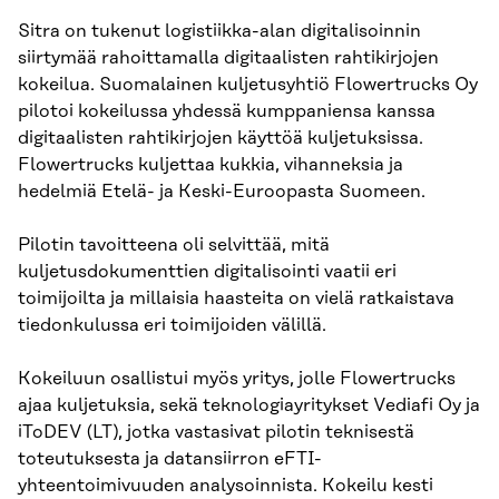
Sitra on tukenut logistiikka-alan digitalisoinnin
siirtymää rahoittamalla digitaalisten rahtikirjojen
kokeilua. Suomalainen kuljetusyhtiö Flowertrucks Oy
pilotoi kokeilussa yhdessä kumppaniensa kanssa
digitaalisten rahtikirjojen käyttöä kuljetuksissa.
Flowertrucks kuljettaa kukkia, vihanneksia ja
hedelmiä Etelä- ja Keski-Euroopasta Suomeen.
Pilotin tavoitteena oli selvittää, mitä
kuljetusdokumenttien digitalisointi vaatii eri
toimijoilta ja millaisia haasteita on vielä ratkaistava
tiedonkulussa eri toimijoiden välillä.
Kokeiluun osallistui myös yritys, jolle Flowertrucks
ajaa kuljetuksia, sekä teknologiayritykset Vediafi Oy ja
iToDEV (LT), jotka vastasivat pilotin teknisestä
toteutuksesta ja datansiirron eFTI-
yhteentoimivuuden analysoinnista. Kokeilu kesti