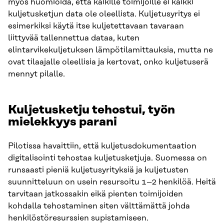
myös huomioida, että kaikille toimijoille ei kaikki
kuljetusketjun data ole oleellista. Kuljetusyritys ei
esimerkiksi käytä itse kuljetettavaan tavaraan
liittyvää tallennettua dataa, kuten
elintarvikekuljetuksen lämpötilamittauksia, mutta ne
ovat tilaajalle oleellisia ja kertovat, onko kuljetuserä
mennyt pilalle.
Kuljetusketju tehostui, työn
mielekkyys parani
Pilotissa havaittiin, että kuljetusdokumentaation
digitalisointi tehostaa kuljetusketjuja. Suomessa on
runsaasti pieniä kuljetusyrityksiä ja kuljetusten
suunnitteluun on usein resursoitu 1–2 henkilöä. Heitä
tarvitaan jatkossakin eikä pienten toimijoiden
kohdalla tehostaminen siten välttämättä johda
henkilöstöresurssien supistamiseen.