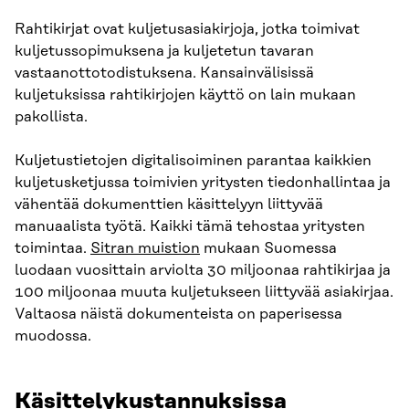
Rahtikirjat ovat kuljetusasiakirjoja, jotka toimivat
kuljetussopimuksena ja kuljetetun tavaran
vastaanottotodistuksena. Kansainvälisissä
kuljetuksissa rahtikirjojen käyttö on lain mukaan
pakollista.
Kuljetustietojen digitalisoiminen parantaa kaikkien
kuljetusketjussa toimivien yritysten tiedonhallintaa ja
vähentää dokumenttien käsittelyyn liittyvää
manuaalista työtä. Kaikki tämä tehostaa yritysten
toimintaa.
Sitran muistion
mukaan Suomessa
luodaan vuosittain arviolta 30 miljoonaa rahtikirjaa ja
100 miljoonaa muuta kuljetukseen liittyvää asiakirjaa.
Valtaosa näistä dokumenteista on paperisessa
muodossa.
Käsittelykustannuksissa