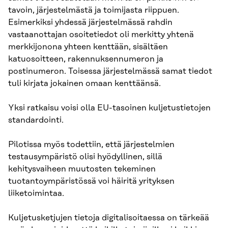
tavoin, järjestelmästä ja toimijasta riippuen.
Esimerkiksi yhdessä järjestelmässä rahdin
vastaanottajan osoitetiedot oli merkitty yhtenä
merkkijonona yhteen kenttään, sisältäen
katuosoitteen, rakennuksennumeron ja
postinumeron. Toisessa järjestelmässä samat tiedot
tuli kirjata jokainen omaan kenttäänsä.
Yksi ratkaisu voisi olla EU-tasoinen kuljetustietojen
standardointi.
Pilotissa myös todettiin, että järjestelmien
testausympäristö olisi hyödyllinen, sillä
kehitysvaiheen muutosten tekeminen
tuotantoympäristössä voi häiritä yrityksen
liiketoimintaa.
Kuljetusketjujen tietoja digitalisoitaessa on tärkeää