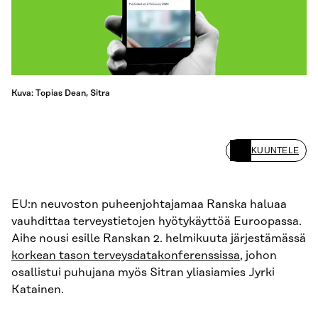
Kuva: Topias Dean, Sitra
KUUNTELE
EU:n neuvoston puheenjohtajamaa Ranska haluaa
vauhdittaa terveystietojen hyötykäyttöä Euroopassa.
Aihe nousi esille Ranskan 2. helmikuuta järjestämässä
korkean tason terveysdatakonferenssissa
, johon
osallistui puhujana myös Sitran yliasiamies Jyrki
Katainen.