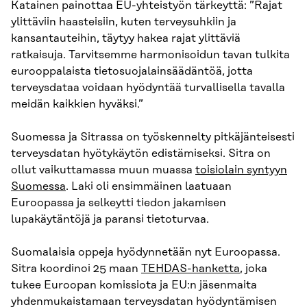
Katainen painottaa EU-yhteistyön tärkeyttä: ”Rajat
ylittäviin haasteisiin, kuten terveysuhkiin ja
kansantauteihin, täytyy hakea rajat ylittäviä
ratkaisuja. Tarvitsemme harmonisoidun tavan tulkita
eurooppalaista tietosuojalainsäädäntöä, jotta
terveysdataa voidaan hyödyntää turvallisella tavalla
meidän kaikkien hyväksi.”
Suomessa ja Sitrassa on työskennelty pitkäjänteisesti
terveysdatan hyötykäytön edistämiseksi. Sitra on
ollut vaikuttamassa muun muassa
toisiolain syntyyn
Suomessa
. Laki oli ensimmäinen laatuaan
Euroopassa ja selkeytti tiedon jakamisen
lupakäytäntöjä ja paransi tietoturvaa.
Suomalaisia oppeja hyödynnetään nyt Euroopassa.
Sitra koordinoi 25 maan
TEHDAS-hanketta
, joka
tukee Euroopan komissiota ja EU:n jäsenmaita
yhdenmukaistamaan terveysdatan hyödyntämisen