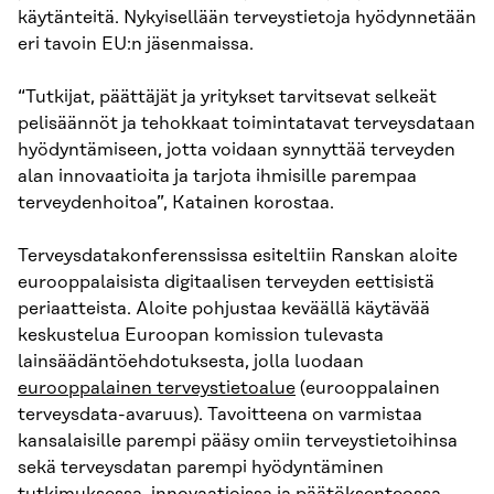
käytänteitä. Nykyisellään terveystietoja hyödynnetään
eri tavoin EU:n jäsenmaissa.
“Tutkijat, päättäjät ja yritykset tarvitsevat selkeät
pelisäännöt ja tehokkaat toimintatavat terveysdataan
hyödyntämiseen, jotta voidaan synnyttää terveyden
alan innovaatioita ja tarjota ihmisille parempaa
terveydenhoitoa”, Katainen korostaa.
Terveysdatakonferenssissa esiteltiin Ranskan aloite
eurooppalaisista digitaalisen terveyden eettisistä
periaatteista. Aloite pohjustaa keväällä käytävää
keskustelua Euroopan komission tulevasta
lainsäädäntöehdotuksesta, jolla luodaan
eurooppalainen terveystietoalue
(eurooppalainen
terveysdata-avaruus). Tavoitteena on varmistaa
kansalaisille parempi pääsy omiin terveystietoihinsa
sekä terveysdatan parempi hyödyntäminen