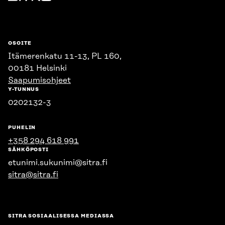
Sitra
OSOITE
Itämerenkatu 11-13, PL 160,
00181 Helsinki
Saapumisohjeet
Y-TUNNUS
0202132-3
PUHELIN
+358 294 618 991
SÄHKÖPOSTI
etunimi.sukunimi@sitra.fi
sitra@sitra.fi
SITRA SOSIAALISESSA MEDIASSA