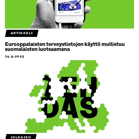
ARTIKKELI
Eurooppalaisten terveystietojen käyttö mullistuu
suomalaisten luotsaamana
14.9.2023
JULKAISU