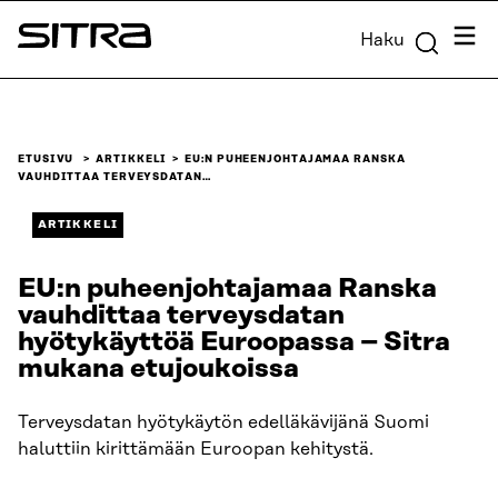
Siirry
Valik
Haku
suoraan
Sitra
sisältöön
↓
ETUSIVU
ARTIKKELI
EU:N PUHEENJOHTAJAMAA RANSKA
VAUHDITTAA TERVEYSDATAN…
ARTIKKELI
EU:n puheenjohtajamaa Ranska
vauhdittaa terveysdatan
hyötykäyttöä Euroopassa – Sitra
mukana etujoukoissa
Terveysdatan hyötykäytön edelläkävijänä Suomi
haluttiin kirittämään Euroopan kehitystä.