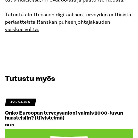
tutkimuksessa, innovaatioissa ja päätöksenteossa.
Tutustu aloitteeseen digitaalisen terveyden eettisistä
periaatteista
Ranskan puheenjohtajakauden
verkkosivuilta.
Tutustu myös
JULKAISU
Onko Euroopan terveysunioni valmis 2000-luvun
haasteisiin? (tiivistelmä)
2023