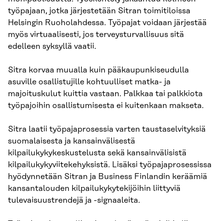
työpajaan, jotka järjestetään Sitran toimitiloissa
Helsingin Ruoholahdessa. Työpajat voidaan järjestää
myös virtuaalisesti, jos terveysturvallisuus sitä
edelleen syksyllä vaatii.
Sitra korvaa muualla kuin pääkaupunkiseudulla
asuville osallistujille kohtuulliset matka- ja
majoituskulut kuittia vastaan. Palkkaa tai palkkiota
työpajoihin osallistumisesta ei kuitenkaan makseta.
Sitra laatii työpajaprosessia varten taustaselvityksiä
suomalaisesta ja kansainvälisestä
kilpailukykykeskustelusta sekä kansainvälisistä
kilpailukykyviitekehyksistä. Lisäksi työpajaprosessissa
hyödynnetään Sitran ja Business Finlandin keräämiä
kansantalouden kilpailukykytekijöihin liittyviä
tulevaisuustrendejä ja -signaaleita.