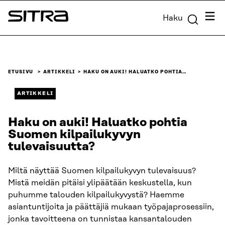
Siirry
Valik
Haku
suoraan
Sitra
sisältöön
↓
ETUSIVU
ARTIKKELI
HAKU ON AUKI! HALUATKO POHTIA…
ARTIKKELI
Haku on auki! Haluatko pohtia
Suomen kilpailukyvyn
tulevaisuutta?
Miltä näyttää Suomen kilpailukyvyn tulevaisuus?
Mistä meidän pitäisi ylipäätään keskustella, kun
puhumme talouden kilpailukyvystä? Haemme
asiantuntijoita ja päättäjiä mukaan työpajaprosessiin,
jonka tavoitteena on tunnistaa kansantalouden