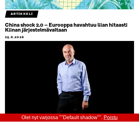
ARTIKKELI
China shock 2.0 – Eurooppa havahtuu liian hitaasti
Kiinan järjestelmävaltaan
25.6.2026
Olet nyt varjossa ""Default shadow"".
Poistu