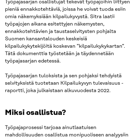
Työpajasarjan osallistujat tekevät työpajoihin liittyen
pieniä ennakkotehtäviä, joissa he voivat tuoda esiin
omia näkemyksiään kilpailukyvystä. Sitra laatii
työpajojen aikana esitettyjen näkemysten,
ennakkotehtävien ja taustaselvitysten pohjalta
Suomen kansantalouden keskeisiä
kilpailukykytekijöitä koskevan ”kilpailukykykartan”.
Tätä dokumenttia työstetään ja täydennetään
työpajasarjan edetessä.
Työpajasarjan tuloksista ja sen pohjaksi tehdyistä
selvityksistä tuotetaan Kilpailukyvyn tulevaisuus -
raportti, joka julkaistaan alkuvuodesta 2022.
Miksi osallistua?
Työpajaprosessi tarjoaa ainutlaatuisen
mahdollisuuden osallistua monipuoliseen analyysiin