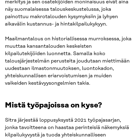
merkitys ja sen osatekijöiden moninaisuus eivät aina
näy suomalaisessa talouskeskustelussa, joka
painottuu makrotalouden kysymyksiin ja lyhyen
aikavälin kustannus- ja hintakilpailukykyyn.
Maailmantalous on historiallisessa murroksessa, joka
muuttaa kansantalouden keskeisten
kilpailutekijöiden luonnetta. Samalla koko
talousjärjestelmän perusteita joudutaan miettimään
uudestaan ilmastonmuutoksen, luontokadon,
yhteiskunnallisen eriarvoistumisen ja muiden
vaikeiden kestävyysongelmien takia.
Mistä työpajoissa on kyse?
Sitra järjestää loppusyksystä 2021 työpajasarjan,
jonka tavoitteena on haastaa perinteisiä näkemyksiä
kilpailukyvystä ja tuoda yhteiskunnalliseen