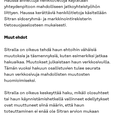
Haussa annettuja henkilötietoja käytetään
yhteydenpitoon mahdolliseen jatkoyhteistyöhön
liittyen. Haussa kerättäviä henkilötietoja käsitellään
Sitran sidosryhmä- ja markkinointirekisterin
tietosuojaselosteen mukaisesti.
Muut ehdot
Sitralla on oikeus tehdä haun ehtoihin vähäisiä
muutoksia ja täsmennyksiä, kuten esimerkiksi jatkaa
hakuaikaa. Muutokset julkaistaan haun verkkosivuilla.
Tämän vuoksi hakuun osallistuvien tulee seurata
haun verkkosivuja mahdollisten muutosten
huomioimiseksi.
Sitralla on oikeus keskeyttää haku, mikäli olosuhteet
tai haun käynnistämishetkellä vallinneet edellytykset
ovat muuttuneet siinä määrin, että haun
toteuttaminen ei enää ole Sitran arvion mukaan