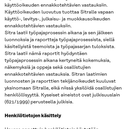
käyttöoikeuden ennakkotehtävien vastauksiin.
Käyttöoikeuden luovutus tuottaa Sitralle vapaan
käyttö-, levitys-, julkaisu- ja muokkausoikeuden
ennakkotehtävien vastauksiin.
Sitra laatii työpajaprosessin aikana ja sen jälkeen
luonnoksia ja raportteja työpajaprosessista, siellä
käsitellyistä teemoista ja työpajasarjan tuloksista.
Sitra laatii nämä raportit hyödyntäen
työpajaprosessin aikana kertyneitä kokemuksia,
näkemyksiä ja oppeja sekä osallistujien
ennakkotehtävien vastauksia. Sitran laatimien
luonnosten ja raporttien tekijänoikeudet kuuluvat
yksinomaan Sitralle, eikä niissä yksilöidä osallistujien
henkilöllisyyttä. Kyseiset aineistot ovat julkisuuslain
(621/1999) perusteella julkisia.
Henkilötietojen käsittely