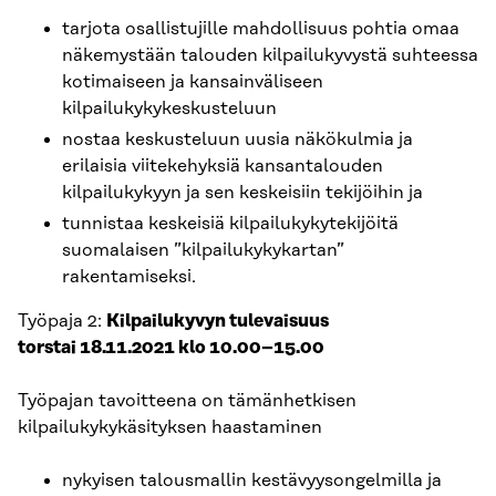
tarjota osallistujille mahdollisuus pohtia omaa
näkemystään talouden kilpailukyvystä suhteessa
kotimaiseen ja kansainväliseen
kilpailukykykeskusteluun
nostaa keskusteluun uusia näkökulmia ja
erilaisia viitekehyksiä kansantalouden
kilpailukykyyn ja sen keskeisiin tekijöihin ja
tunnistaa keskeisiä kilpailukykytekijöitä
suomalaisen ”kilpailukykykartan”
rakentamiseksi.
Työpaja 2:
Kilpailukyvyn tulevaisuus
torstai 18.11.2021 klo 10.00–15.00
Työpajan tavoitteena on tämänhetkisen
kilpailukykykäsityksen haastaminen
nykyisen talousmallin kestävyysongelmilla ja