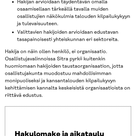
Hakijan arvioidaan täydentävän omalla
osaamisellaan tärkeällä tavalla muiden
osallistujien näkökulmia talouden kilpailukykyyn
ja tulevaisuuteen.
Valittavien hakijoiden arvioidaan edustavan
tasapainoisesti yhteiskunnan eri sektoreita.
Hakija on näin ollen henkilö, ei organisaatio.
Osallistujavalinnoissa Sitra pyrkii kuitenkin
huomiomaan hakijoiden taustaorganisaation, jotta
osallistujakunta muodostuu mahdollisimman
monipuoliseksi ja kansantalouden kilpailukyvyn
kehittämisen kannalta keskeisistä organisaatioista on
riittävä edustus.
Hakulomake ja aikataulu