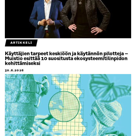
ARTIKKELI
Käyttäjien tarpeet keskiöön ja käytännön pilotteja –
Muistio esittää 10 suositusta ekosysteemitilinpidon
kehittämiseksi
30.6.2026