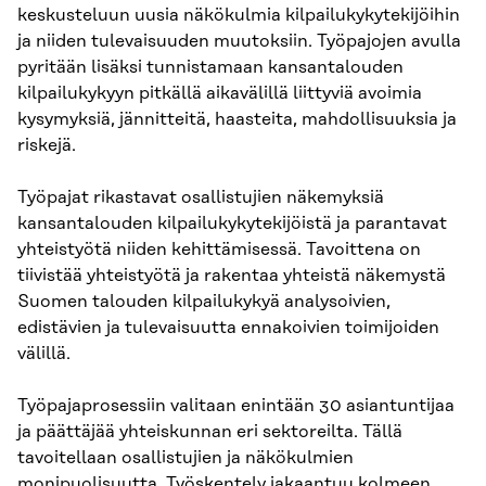
keskusteluun uusia näkökulmia kilpailukykytekijöihin
ja niiden tulevaisuuden muutoksiin. Työpajojen avulla
pyritään lisäksi tunnistamaan kansantalouden
kilpailukykyyn pitkällä aikavälillä liittyviä avoimia
kysymyksiä, jännitteitä, haasteita, mahdollisuuksia ja
riskejä.
Työpajat rikastavat osallistujien näkemyksiä
kansantalouden kilpailukykytekijöistä ja parantavat
yhteistyötä niiden kehittämisessä. Tavoittena on
tiivistää yhteistyötä ja rakentaa yhteistä näkemystä
Suomen talouden kilpailukykyä analysoivien,
edistävien ja tulevaisuutta ennakoivien toimijoiden
välillä.
Työpajaprosessiin valitaan enintään 30 asiantuntijaa
ja päättäjää yhteiskunnan eri sektoreilta. Tällä
tavoitellaan osallistujien ja näkökulmien
monipuolisuutta. Työskentely jakaantuu kolmeen