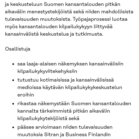
ja keskusteluun Suomen kansantalouden pitkän
aikavälin menestystekijöistä sekä niiden mahdollisista
tulevaisuuden muutoksista. Työpajaprosessi luotaa
myös kansantalouden kilpailukykyyn liittyvää
kansainvälistä keskustelua ja tutkimusta.
Osallistuja
saa laaja-alaisen näkemyksen kansainvälisiin
kilpailukykyviitekehyksiin
tutustuu kotimaisissa ja kansainvälisissä
medioissa käytävän kilpailukykykeskustelun
eroihin
rikastaa näkemystään Suomen kansantalouden
kannalta tärkeimmistä pitkän aikavälin
kilpailukykytekijöistä sekä
pääsee arvioimaan niiden tulevaisuuden
muutoksia Sitran ja Business Finlandin