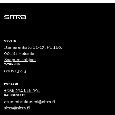
Sitra
OSOITE
Itämerenkatu 11-13, PL 160,
00181 Helsinki
Saapumisohjeet
Y-TUNNUS
0202132-3
PUHELIN
+358 294 618 991
SÄHKÖPOSTI
etunimi.sukunimi@sitra.fi
sitra@sitra.fi