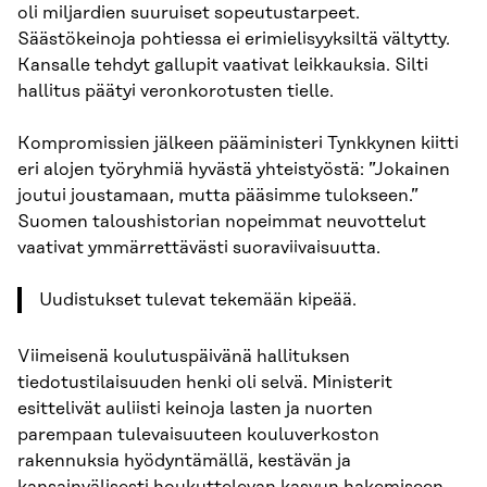
oli miljardien suuruiset sopeutustarpeet.
Säästökeinoja pohtiessa ei erimielisyyksiltä vältytty.
Kansalle tehdyt gallupit vaativat leikkauksia. Silti
hallitus päätyi veronkorotusten tielle.
Kompromissien jälkeen pääministeri Tynkkynen kiitti
eri alojen työryhmiä hyvästä yhteistyöstä: ”Jokainen
joutui joustamaan, mutta pääsimme tulokseen.”
Suomen taloushistorian nopeimmat neuvottelut
vaativat ymmärrettävästi suoraviivaisuutta.
Uudistukset tulevat tekemään kipeää.
Viimeisenä koulutuspäivänä hallituksen
tiedotustilaisuuden henki oli selvä. Ministerit
esittelivät auliisti keinoja lasten ja nuorten
parempaan tulevaisuuteen kouluverkoston
rakennuksia hyödyntämällä, kestävän ja