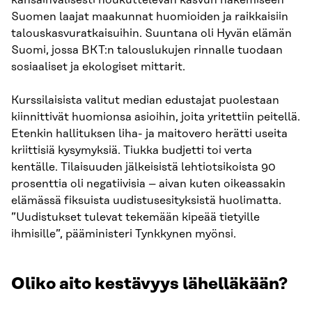
kansainvälisesti houkuttelevan kasvun hakemiseen
Suomen laajat maakunnat huomioiden ja raikkaisiin
talouskasvuratkaisuihin. Suuntana oli Hyvän elämän
Suomi, jossa BKT:n talouslukujen rinnalle tuodaan
sosiaaliset ja ekologiset mittarit.
Kurssilaisista valitut median edustajat puolestaan
kiinnittivät huomionsa asioihin, joita yritettiin peitellä.
Etenkin hallituksen liha- ja maitovero herätti useita
kriittisiä kysymyksiä. Tiukka budjetti toi verta
kentälle. Tilaisuuden jälkeisistä lehtiotsikoista 90
prosenttia oli negatiivisia – aivan kuten oikeassakin
elämässä fiksuista uudistusesityksistä huolimatta.
”Uudistukset tulevat tekemään kipeää tietyille
ihmisille”, pääministeri Tynkkynen myönsi.
Oliko aito kestävyys lähelläkään?