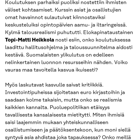
Koulutuksen parhaiksi puoliksi nostettiin ihmisten
väliset kohtaamiset. Kurssin asiat ja osallistujien
omat havainnot sulautuivat kiinnostaviksi
keskusteluiksi opintopäivien aamu- ja iltaringeissä.
Kylmä talousrealismi puhututti. Elokapinataustainen
Topi-Matti Heikkola
nosti esiin, onko koulutuksessa
laadittu hallitusohjelma ja taloussuunnitelma aidosti
kestävä. Suomalaisten ylikulutus on edelleen
nelinkertainen luonnon resursseihin nähden. Voiko
vauras maa tavoitella kasvua ikuisesti?
Myös laskutavat kasvulle saivat kritiikkiä.
Investointipuheissa sijoitetaan euro kirjastoihin ja
saadaan kolme takaisin, mutta onko se realismia
kaikkien kannalta. Puoluepolitiikan etäisyys
tavallisesta kansalaisesta mietitytti. Miten ihmisiä
saisi laajemmin mukaan yhteiskunnalliseen
osallistumiseen ja päätöksentekoon, kun moni siellä
syntyvä asia ahdistaa joka tapauksessa? Onko meillä