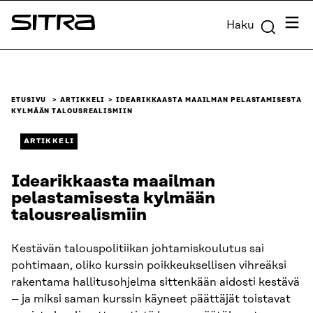
Siirry
Valik
Haku
suoraan
Sitra
sisältöön
↓
ETUSIVU
ARTIKKELI
IDEARIKKAASTA MAAILMAN PELASTAMISESTA
KYLMÄÄN TALOUSREALISMIIN
ARTIKKELI
Idearikkaasta maailman
pelastamisesta kylmään
talousrealismiin
Kestävän talouspolitiikan johtamiskoulutus sai
pohtimaan, oliko kurssin poikkeuksellisen vihreäksi
rakentama hallitusohjelma sittenkään aidosti kestävä
– ja miksi saman kurssin käyneet päättäjät toistavat