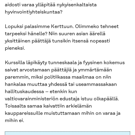
aidosti varaa ylläpitää nykyisenkaltaista
hyvinvointiyhteiskuntaa?
Lopuksi palasimme Kerttuun. Olimmeko tehneet
tarpeeksi hänelle? Niin suuren asian äärellä
yksittäinen päättäjä tunsikin itsensä nopeasti
pieneksi.
Kurssilla läpikäyty tunneskaala ja fyysinen kokemus
saivat arvostamaan päättäjiä ja ymmärtämään
paremmin, miksi politiikassa maailmaa on niin
hankalaa muuttaa yhdessä tai useammassakaan
hallituskaudessa – etenkin kun
valtiovarainministeriön edustaja istuu olkapäällä.
Toisaalta samaa kaivattiin arkielämän
kauppareissuille muistuttamaan mihin on varaa ja
mihin ei.