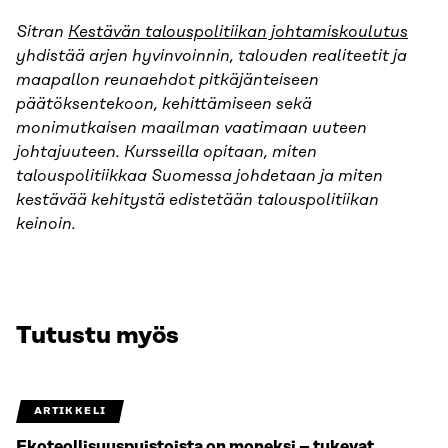
Sitran
Kestävän talouspolitiikan johtamiskoulutus
yhdistää arjen hyvinvoinnin, talouden realiteetit ja
maapallon reunaehdot pitkäjänteiseen
päätöksentekoon, kehittämiseen sekä
monimutkaisen maailman vaatimaan uuteen
johtajuuteen. Kursseilla opitaan, miten
talouspolitiikkaa Suomessa johdetaan ja miten
kestävää kehitystä edistetään talouspolitiikan
keinoin.
Tutustu myös
ARTIKKELI
Ekoteollisuuspuistoista on moneksi – tukevat