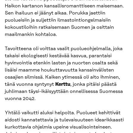
Haikon kartanon kansallisromanttiseen maisemaan.
Sen ihailuun ei jäänyt aikaa. Porukka jaettiin
puolueisiin ja suljettiin ilmastointiongelmaisiin
kokoustiloihin ratkaisemaan Suomen ja osittain
maailmankin kohtaloa.
Tavoitteena oli voittaa vaalit puolueohjelmalla, joka
takaisi ekologisesti kestävää kasvua, parantaisi
hyvinvointia etenkin lasten ja nuorten osalta sekä
lisäisi maamme houkuttavuutta kansainvälisten
osaajien silmissä. Kaiken ytimessä oli aito ihminen,
tänä vuonna syntynyt
Kerttu
, jonka pitäisi päästä
juhlimaan täysi-ikäisyyttään onnellisessa Suomessa
vuonna 2042.
Yhtälö vaikutti aluksi helpolta. Puolueet kehittivät
aidosti kannatettavia ja tulevaisuuteen idearikkaasti
kurkottavia ohjelmia upeine visualisointeineen.