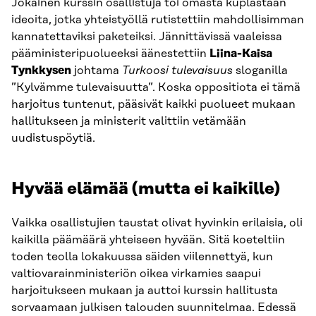
Jokainen kurssin osallistuja toi omasta kuplastaan
ideoita, jotka yhteistyöllä rutistettiin mahdollisimman
kannatettaviksi paketeiksi. Jännittävissä vaaleissa
pääministeripuolueeksi äänestettiin
Liina-Kaisa
Tynkkysen
johtama
Turkoosi tulevaisuus
sloganilla
”Kylvämme tulevaisuutta”. Koska oppositiota ei tämä
harjoitus tuntenut, pääsivät kaikki puolueet mukaan
hallitukseen ja ministerit valittiin vetämään
uudistuspöytiä.
Hyvää elämää (mutta ei kaikille)
Vaikka osallistujien taustat olivat hyvinkin erilaisia, oli
kaikilla päämäärä yhteiseen hyvään. Sitä koeteltiin
toden teolla lokakuussa säiden viilennettyä, kun
valtiovarainministeriön oikea virkamies saapui
harjoitukseen mukaan ja auttoi kurssin hallitusta
sorvaamaan julkisen talouden suunnitelmaa. Edessä