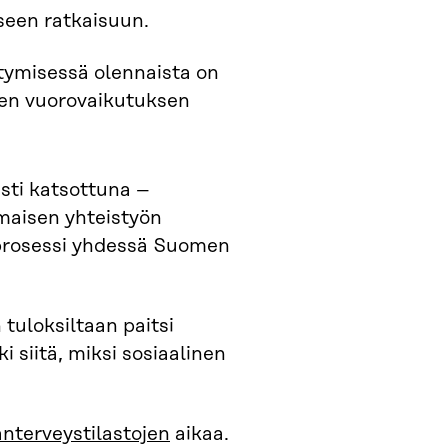
iseen ratkaisuun.
ntymisessä olennaista on
iden vuorovaikutuksen
sti katsottuna –
omaisen yhteistyön
 prosessi yhdessä Suomen
 tuloksiltaan paitsi
 siitä, miksi sosiaalinen
nterveystilastojen
aikaa.