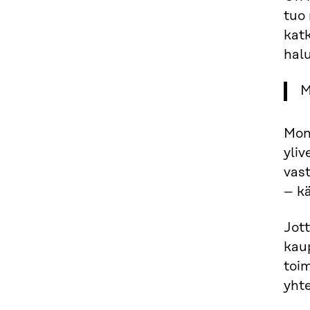
tuo
katk
halu
M
Moni
yliv
vas
– k
Jott
kaup
toim
yht