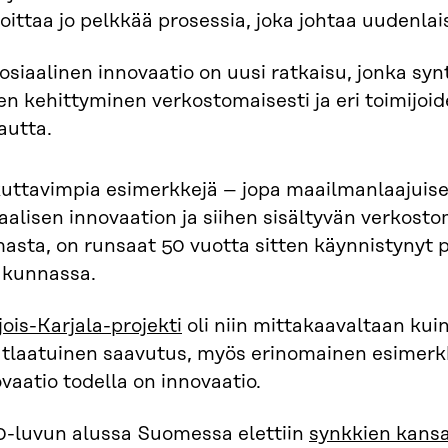
oittaa jo pelkkää prosessia, joka johtaa uudenla
osiaalinen innovaatio on uusi ratkaisu, jonka sy
en kehittyminen verkostomaisesti ja eri toimijo
autta.
kuttavimpia esimerkkejä – jopa maailmanlaajuise
aalisen innovaation ja siihen sisältyvän verkost
masta, on runsaat 50 vuotta sitten käynnistynyt
kunnassa.
ois-Karjala-projekti
oli niin mittakaavaltaan kuin
tlaatuinen saavutus, myös erinomainen esimerkki
vaatio todella on innovaatio.
0-luvun alussa Suomessa elettiin
synkkien kansa