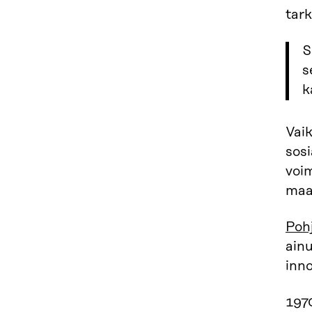
tark
S
s
k
Vai
sosi
voi
maa
Pohj
ainu
inno
197