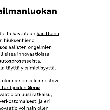
aailmanluokan
atioita käytetään
käsitteinä
on hiuksenhieno:
 sosiaalisten ongelmien
llisissa innovaatioissa
uutosprosesseista.
 täyttä yksimielisyyttä.
 olennainen ja kiinnostava
ntuntijoiden
Simo
vaatio on uusi ratkaisu,
erkostomaisesti ja eri
ovaatio voi näin ollen