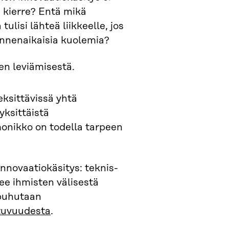
 kierre? Entä mikä
ulisi lähteä liikkeelle, jos
ennenaikaisia kuolemia?
en leviämisestä.
keksittävissä yhtä
yksittäistä
onikko on todella tarpeen
innovaatiokäsitys: teknis-
ee ihmisten välisestä
 puhutaan
ttuvuudesta
.