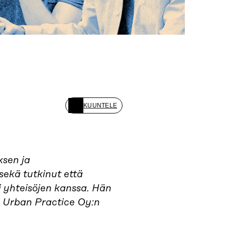
KUUNTELE
ksen ja
sekä tutkinut että
i yhteisöjen kanssa. Hän
 Urban Practice Oy:n