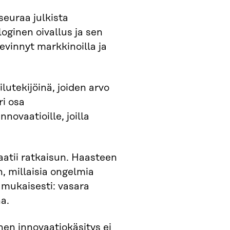
euraa julkista
oginen oivallus ja sen
levinnyt markkinoilla ja
lutekijöinä, joiden arvo
ri osa
novaatioille, joilla
aatii ratkaisun. Haasteen
, millaisia ongelmia
mukaisesti: vasara
a.
nen innovaatiokäsitys ei