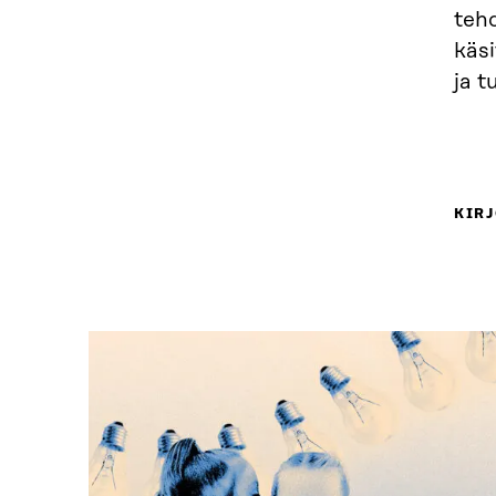
tehd
käsi
ja 
KIRJ