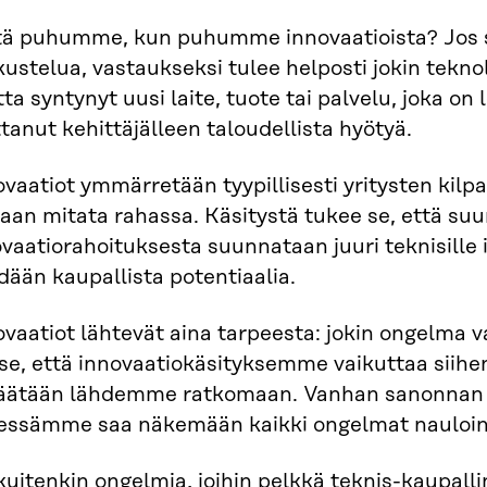
tä puhumme, kun puhumme innovaatioista? Jos s
ustelua, vastaukseksi tulee helposti jokin teknol
ta syntynyt uusi laite, tuote tai palvelu, joka on 
tanut kehittäjälleen taloudellista hyötyä.
vaatiot ymmärretään tyypillisesti yritysten kilpai
aan mitata rahassa. Käsitystä tukee se, että suu
vaatiorahoituksesta suunnataan juuri teknisille in
ään kaupallista potentiaalia.
vaatiot lähtevät aina tarpeesta: jokin ongelma v
se, että innovaatiokäsityksemme vaikuttaa siihen
päätään lähdemme ratkomaan. Vanhan sanonnan 
essämme saa näkemään kaikki ongelmat nauloin
uitenkin ongelmia, joihin pelkkä teknis-kaupalli