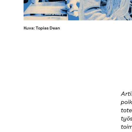
Kuva: Topias Dean
Arti
poik
tote
työ
toi