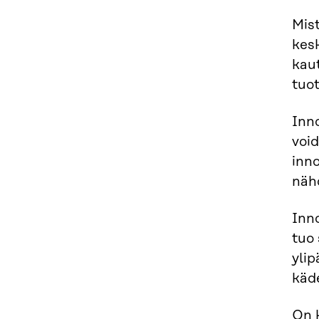
Mis
kesk
kaut
tuot
Inno
void
inno
nähd
Inno
tuo 
yli
käd
On k