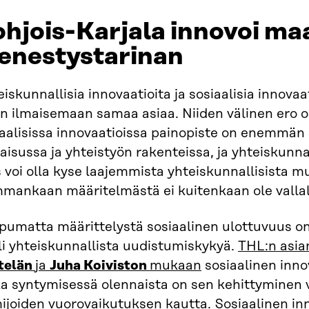
hjois-Karjala innovoi m
enestystarinan
iskunnallisia innovaatioita ja sosiaalisia innova
in ilmaisemaan samaa asiaa. Niiden välinen ero 
iaalisissa innovaatioissa painopiste on enemmän
aisussa ja yhteistyön rakenteissa, ja yhteiskunna
 voi olla kyse laajemmista yhteiskunnallisista m
mankaan määritelmästä ei kuitenkaan ole vallalla
pumatta määrittelystä sosiaalinen ulottuvuus on
li yhteiskunnallista uudistumiskykyä.
THL:n asia
telän
ja
Juha Koiviston
mukaan
sosiaalinen inno
a syntymisessä olennaista on sen kehittyminen v
ijoiden vuorovaikutuksen kautta. Sosiaalinen inn