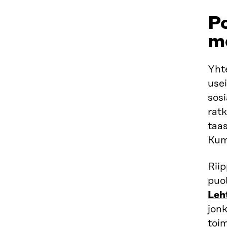
Po
m
Yhte
use
sos
ratk
taas
Kum
Riip
puo
Leh
jonk
toim