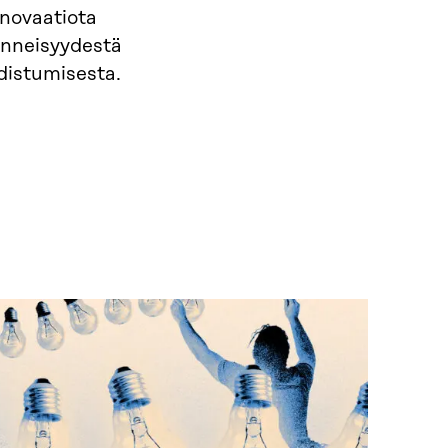
nnovaatiota
menneisyydestä
distumisesta.