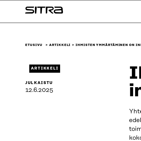
Siirry
Sitra
suoraan
sisältöön
↓
ETUSIVU
ARTIKKELI
IHMISTEN YMMÄRTÄMINEN ON IN
I
ARTIKKELI
JULKAISTU
i
12.6.2025
Yhte
ede
toim
koko