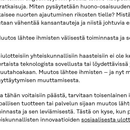
 ratkaisuja. Miten pysäytetään huono-osaisuuden
aisee nuorten ajautuminen rikosten tielle? Mistä t
taan vähentää kansantauteja ja niistä johtuvia 
uutos lähtee ihmisten välisestä toiminnasta ja s
ulotteisiin yhteiskunnallisiin haasteisiin ei ole 
ertaista teknologista sovellusta tai löydettävissä 
tuutahoakaan. Muutos lähtee ihmisten – ja nyt m
äyttäytymisen muuttamisesta.
a tähän voitaisiin päästä, tarvitaan toisenlainen 
allisen tuotteen tai palvelun sijaan muutos läht
innasta ja sen leviämisestä. Tästä on kyse, kun
eiskunnallisten innovaatioiden
sosiaalisesta ulo