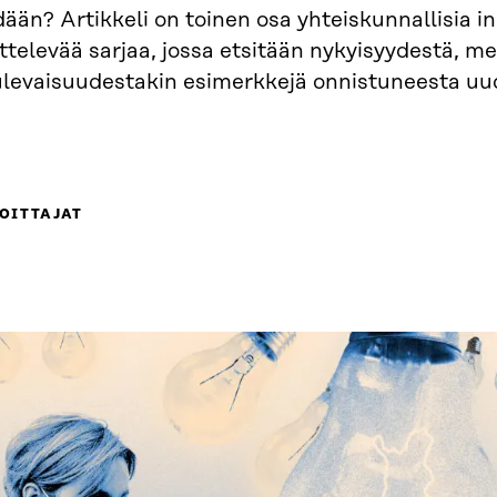
ään? Artikkeli on toinen osa yhteiskunnallisia i
ttelevää sarjaa, jossa etsitään nykyisyydestä, 
tulevaisuudestakin esimerkkejä onnistuneesta uu
OITTAJAT