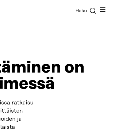
Valikko
Haku
äminen on
timessä
issa ratkaisu
ittäisten
ioiden ja
laista