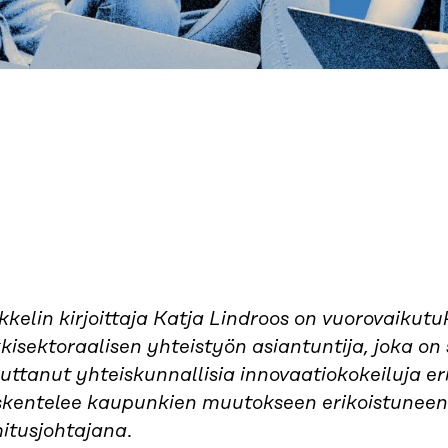
kkelin kirjoittaja Katja Lindroos on vuorovaikutu
kisektoraalisen yhteistyön asiantuntija, joka on 
uttanut yhteiskunnallisia innovaatiokokeiluja er
skentelee kaupunkien muutokseen erikoistuneen
mitusjohtajana
.