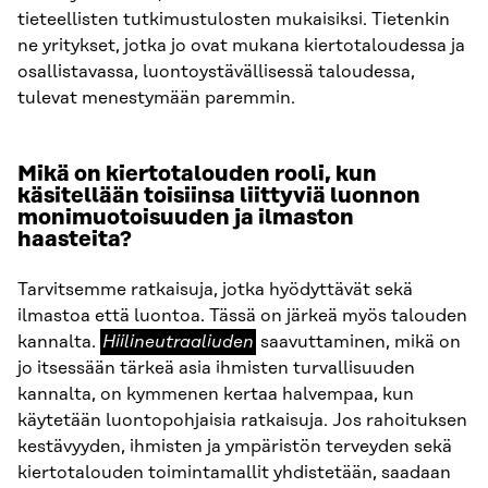
tieteellisten tutkimustulosten mukaisiksi. Tietenkin
ne yritykset, jotka jo ovat mukana kiertotaloudessa ja
osallistavassa, luontoystävällisessä taloudessa,
tulevat menestymään paremmin.
Mikä on kiertotalouden rooli, kun
käsitellään toisiinsa liittyviä luonnon
monimuotoisuuden ja ilmaston
haasteita?
Tarvitsemme ratkaisuja, jotka hyödyttävät sekä
ilmastoa että luontoa. Tässä on järkeä myös talouden
Hiilineutraaliuden
kannalta.
Hiilineutraaliuden
saavuttaminen, mikä on
jo itsessään tärkeä asia ihmisten turvallisuuden
kannalta, on kymmenen kertaa halvempaa, kun
käytetään luontopohjaisia ratkaisuja. Jos rahoituksen
kestävyyden, ihmisten ja ympäristön terveyden sekä
kiertotalouden toimintamallit yhdistetään, saadaan