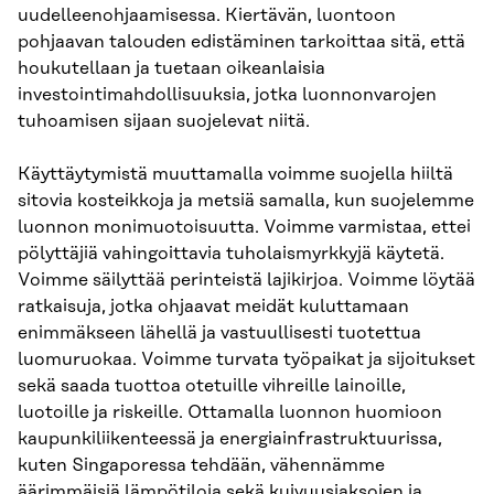
uudelleenohjaamisessa. Kiertävän, luontoon
pohjaavan talouden edistäminen tarkoittaa sitä, että
houkutellaan ja tuetaan oikeanlaisia
investointimahdollisuuksia, jotka luonnonvarojen
tuhoamisen sijaan suojelevat niitä.
Käyttäytymistä muuttamalla voimme suojella hiiltä
sitovia kosteikkoja ja metsiä samalla, kun suojelemme
luonnon monimuotoisuutta. Voimme varmistaa, ettei
pölyttäjiä vahingoittavia tuholaismyrkkyjä käytetä.
Voimme säilyttää perinteistä lajikirjoa. Voimme löytää
ratkaisuja, jotka ohjaavat meidät kuluttamaan
enimmäkseen lähellä ja vastuullisesti tuotettua
luomuruokaa. Voimme turvata työpaikat ja sijoitukset
sekä saada tuottoa otetuille vihreille lainoille,
luotoille ja riskeille. Ottamalla luonnon huomioon
kaupunkiliikenteessä ja energiainfrastruktuurissa,
kuten Singaporessa tehdään, vähennämme
äärimmäisiä lämpötiloja sekä kuivuusjaksojen ja