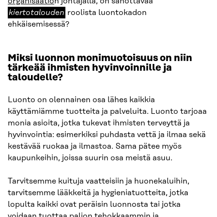
kiertotalouden
organisaatio
n johtajalla, on sanottavaa
kiertotalouden
roolista luontokadon
ehkäisemisessä?
Miksi luonnon monimuotoisuus on niin
tärkeää ihmisten hyvinvoinnille ja
taloudelle?
Luonto on olennainen osa lähes kaikkia
käyttämiämme tuotteita ja palveluita. Luonto tarjoaa
monia asioita, jotka tukevat ihmisten terveyttä ja
hyvinvointia: esimerkiksi puhdasta vettä ja ilmaa sekä
kestävää ruokaa ja ilmastoa. Sama pätee myös
kaupunkeihin, joissa suurin osa meistä asuu.
Tarvitsemme kuituja vaatteisiin ja huonekaluihin,
tarvitsemme lääkkeitä ja hygieniatuotteita, jotka
lopulta kaikki ovat peräisin luonnosta tai jotka
voidaan tuottaa paljon tehokkaammin ja