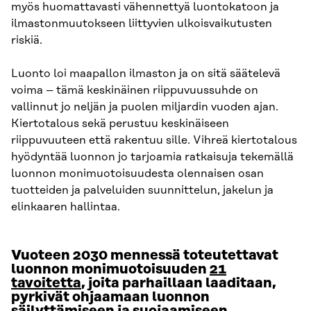
myös huomattavasti vähennettyä luontokatoon ja
ilmastonmuutokseen liittyvien ulkoisvaikutusten
riskiä.
Luonto loi maapallon ilmaston ja on sitä säätelevä
voima – tämä keskinäinen riippuvuussuhde on
vallinnut jo neljän ja puolen miljardin vuoden ajan.
Kiertotalous sekä perustuu keskinäiseen
riippuvuuteen että rakentuu sille. Vihreä kiertotalous
hyödyntää luonnon jo tarjoamia ratkaisuja tekemällä
luonnon monimuotoisuudesta olennaisen osan
tuotteiden ja palveluiden suunnittelun, jakelun ja
elinkaaren hallintaa.
Vuoteen 2030 mennessä toteutettavat
luonnon monimuotoisuuden
21
tavoitetta
, joita parhaillaan laaditaan,
pyrkivät ohjaamaan luonnon
säilyttämiseen ja suojaamiseen