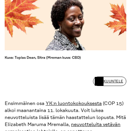
Kuva: Topias Dean, Sitra (Mreman kuva: CBD)
KUUNTELE
Ensimmäinen osa
YK:n luontokokouksesta
(COP 15)
alkoi maanantaina 11. lokakuuta. Voit lukea
neuvotteluista lisää tämän haastattelun lopusta. Mitä
Elizabeth Maruma Mremalla,
neuvotteluita vetävän