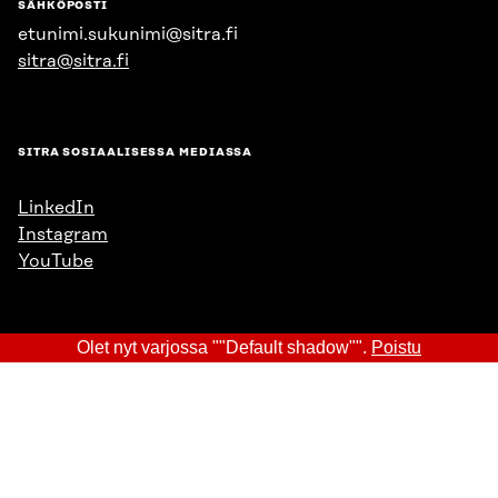
SÄHKÖPOSTI
etunimi.sukunimi@sitra.fi
sitra@sitra.fi
SITRA SOSIAALISESSA MEDIASSA
LinkedIn
Instagram
YouTube
Olet nyt varjossa ""Default shadow"".
Poistu
Sitra 2025
Tietosuoja
Evästeasetukset
Ilmoituskanava