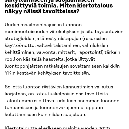
keskittyviä toimia. Miten kiertotalous
näkyy näissä tavoitteissa?
Uuden maailmanlaajuisen luonnon
monimuotoisuuden viitekehyksen ja sitä täydentävien
strategioiden ja lähestymistapojen (resurssien
käyttöönotto, valtavirtaistaminen, valmiuksien
kehittäminen, valvonta, mittarit, raportointi) tärkein
rooli on käsitellä haasteita, jotka liittyvät
luontopohjaisten ratkaisujen soveltamiseen kaikkiin
YK:n kestävän kehityksen tavoitteisiin.
Se, että luontoa riistävien kannustimien vaikutus
korjataan, on toteutuskelpoisin osa tavoitteita.
Taloutemme sijoittavat edelleen enemmän luonnon
tuhoamiseen ja luonnonvarojemme loppuun
kuluttamiseen kuin niiden suojeluun.
Kiertotaloutta ei erikseen mainita vuoden 2020