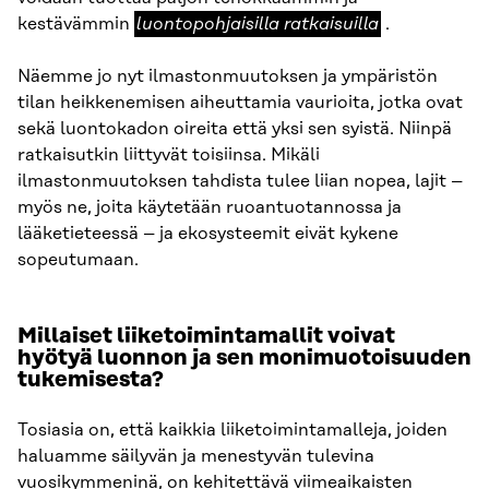
luontopohjaisilla
kestävämmin
luontopohjaisilla ratkaisuilla
.
ratkaisuilla
Näemme jo nyt ilmastonmuutoksen ja ympäristön
tilan heikkenemisen aiheuttamia vaurioita, jotka ovat
sekä luontokadon oireita että yksi sen syistä. Niinpä
ratkaisutkin liittyvät toisiinsa. Mikäli
ilmastonmuutoksen tahdista tulee liian nopea, lajit –
myös ne, joita käytetään ruoantuotannossa ja
lääketieteessä – ja ekosysteemit eivät kykene
sopeutumaan.
Millaiset liiketoimintamallit voivat
hyötyä luonnon ja sen monimuotoisuuden
tukemisesta?
Tosiasia on, että kaikkia liiketoimintamalleja, joiden
haluamme säilyvän ja menestyvän tulevina
vuosikymmeninä, on kehitettävä viimeaikaisten