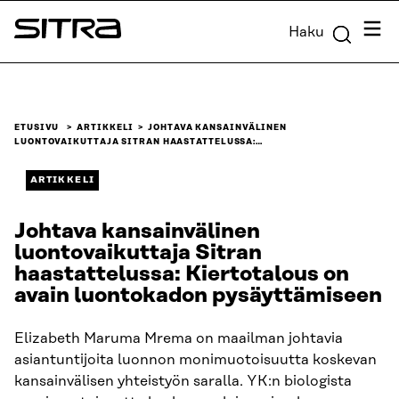
Siirry
Valik
Haku
suoraan
Sitra
sisältöön
↓
ETUSIVU
ARTIKKELI
JOHTAVA KANSAINVÄLINEN
LUONTOVAIKUTTAJA SITRAN HAASTATTELUSSA:…
ARTIKKELI
Johtava kansainvälinen
luontovaikuttaja Sitran
haastattelussa: Kiertotalous on
avain luontokadon pysäyttämiseen
Elizabeth Maruma Mrema on maailman johtavia
asiantuntijoita luonnon monimuotoisuutta koskevan
kansainvälisen yhteistyön saralla. YK:n biologista