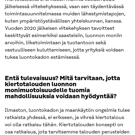
jälkeisessä viitekehyksessä, vaan sen täydentävässä
toimintasuunnitelmassa muiden lähestymistapojen,
kuten ympäristöystävällisen yhteiskunnan, kanssa.
Vuoden 2020 jälkeisen viitekehyksen tavoitteet
keskittyvät esimerkiksi saasteisiin, luonnon moniin
arvoihin, liiketoimintaan ja tuotantoon sekä
vastuulliseen kuluttamiseen, jotta yrityksiä voidaan
tukea luontokadon estämisessä.
Entä tulevaisuus? Mitä tarvitaan, jotta
kiertotalouden luonnon
monimuotoisuudelle tuomia
mahdollisuuksia voidaan hyödyntää?
Ilmaston, luontokadon ja maankäytön ongelmia tulee
ratkaista yhdessä, ei erikseen, ja vihreä kiertotalous
voi olla ratkaisu tähän. Kiertotalouden konsepti on
osa ratkaisua, jota tarvitsemme talouden perusteiden