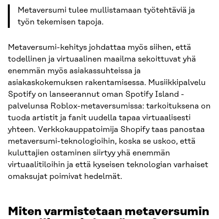
Metaversumi tulee mullistamaan työtehtäviä ja
työn tekemisen tapoja.
Metaversumi-kehitys johdattaa myös siihen, että
todellinen ja virtuaalinen maailma sekoittuvat yhä
enemmän myös asiakassuhteissa ja
asiakaskokemuksen rakentamisessa. Musiikkipalvelu
Spotify on lanseerannut oman Spotify Island -
palvelunsa Roblox-metaversumissa: tarkoituksena on
tuoda artistit ja fanit uudella tapaa virtuaalisesti
yhteen. Verkkokauppatoimija Shopify taas panostaa
metaversumi-teknologioihin, koska se uskoo, että
kuluttajien ostaminen siirtyy yhä enemmän
virtuaalitiloihin ja että kyseisen teknologian varhaiset
omaksujat poimivat hedelmät.
Miten varmistetaan metaversumin