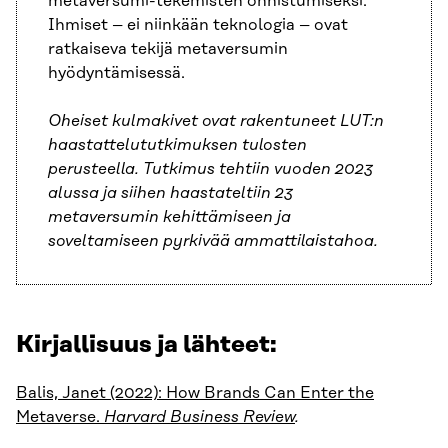
metaversumi-tekemisten onnistumiseksi.
Ihmiset – ei niinkään teknologia – ovat
ratkaiseva tekijä metaversumin
hyödyntämisessä.
Oheiset kulmakivet ovat rakentuneet LUT:n
haastattelututkimuksen tulosten
perusteella. Tutkimus tehtiin vuoden 2023
alussa ja siihen haastateltiin 23
metaversumin kehittämiseen ja
soveltamiseen pyrkivää ammattilaistahoa.
Kirjallisuus ja lähteet:
Balis, Janet (2022): How Brands Can Enter the
Metaverse.
Harvard Business Review
.