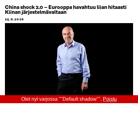
China shock 2.0 – Eurooppa havahtuu liian hitaasti
Kiinan järjestelmävaltaan
25.6.2026
Olet nyt varjossa ""Default shadow"".
Poistu
Sitra