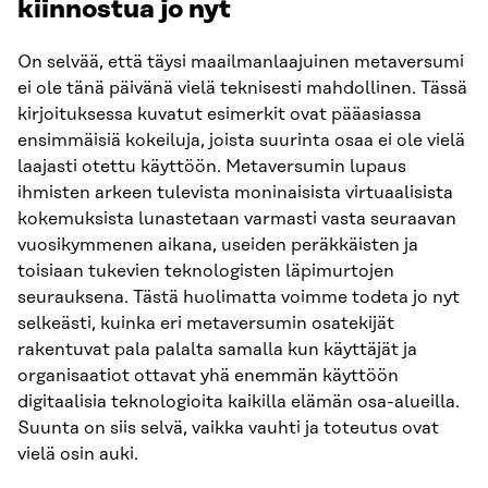
kiinnostua jo nyt
On selvää, että täysi maailmanlaajuinen metaversumi
ei ole tänä päivänä vielä teknisesti mahdollinen. Tässä
kirjoituksessa kuvatut esimerkit ovat pääasiassa
ensimmäisiä kokeiluja, joista suurinta osaa ei ole vielä
laajasti otettu käyttöön. Metaversumin lupaus
ihmisten arkeen tulevista moninaisista virtuaalisista
kokemuksista lunastetaan varmasti vasta seuraavan
vuosikymmenen aikana, useiden peräkkäisten ja
toisiaan tukevien teknologisten läpimurtojen
seurauksena. Tästä huolimatta voimme todeta jo nyt
selkeästi, kuinka eri metaversumin osatekijät
rakentuvat pala palalta samalla kun käyttäjät ja
organisaatiot ottavat yhä enemmän käyttöön
digitaalisia teknologioita kaikilla elämän osa-alueilla.
Suunta on siis selvä, vaikka vauhti ja toteutus ovat
vielä osin auki.