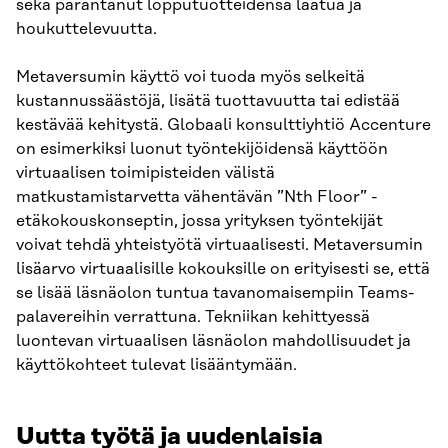
sekä parantanut lopputuotteidensa laatua ja
houkuttelevuutta.
Metaversumin käyttö voi tuoda myös selkeitä
kustannussäästöjä, lisätä tuottavuutta tai edistää
kestävää kehitystä. Globaali konsulttiyhtiö Accenture
on esimerkiksi luonut työntekijöidensä käyttöön
virtuaalisen toimipisteiden välistä
matkustamistarvetta vähentävän ”Nth Floor” -
etäkokouskonseptin, jossa yrityksen työntekijät
voivat tehdä yhteistyötä virtuaalisesti. Metaversumin
lisäarvo virtuaalisille kokouksille on erityisesti se, että
se lisää läsnäolon tuntua tavanomaisempiin Teams-
palavereihin verrattuna. Tekniikan kehittyessä
luontevan virtuaalisen läsnäolon mahdollisuudet ja
käyttökohteet tulevat lisääntymään.
Uutta työtä ja uudenlaisia