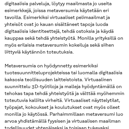
digitaalisia palveluja, löytyy maailmasta jo useita
esimerkkejä, joissa metaversumia käytetään eri
tavoilla. Esimerkiksi virtuaaliset pelimaailmat ja
yhteisöt ovat jo kauan sisältäneet tapoja luoda
digitaalisia identiteettejä, tehdä ostoksia ja käydä
kauppaa sekä tehdä yhteistyötä. Monilla yrityksillä on
myös erilaisia metaversumin kokeiluja sekä siihen
liittyviä käytännön toteutuksia.
Metaversumia on hyödynnetty esimerkiksi
tuotesuunnitteluprojekteissa tai luomalla digitaalisia
kaksosia teollisuuden laitteistoista. Virtuaalinen
suunnittelu 3D-työtiloja ja malleja hyödyntämällä on
tehokas tapa tehdä yhteistyötä ja välttää myöhemmin
toteutuvia kalliita virheitä. Virtuaaliset näyttelytilat,
työpajat, kokoukset ja koulutukset ovat myös olleet
monilla jo käytössä. Parhaimmillaan metaversumi luo
arvoa yhdistämällä fyysisen ja virtuaalisen maailman
todellisuudet yhtenäiseksi ja toisiaan tukevaksi