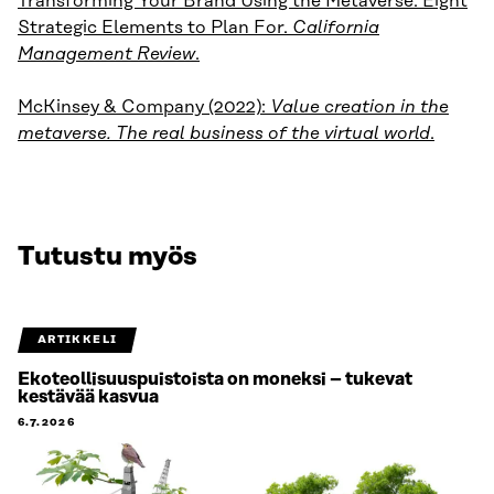
Transforming Your Brand Using the Metaverse: Eight
Strategic Elements to Plan For.
California
Management Review
.
McKinsey & Company (2022):
Value creation in the
metaverse. The real business of the virtual world
.
Tutustu myös
ARTIKKELI
Ekoteollisuuspuistoista on moneksi – tukevat
kestävää kasvua
6.7.2026