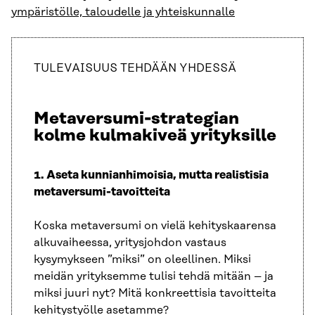
ympäristölle, taloudelle ja yhteiskunnalle
TULEVAISUUS TEHDÄÄN YHDESSÄ
Metaversumi-strategian
kolme kulmakiveä yrityksille
1.
Aseta kunnianhimoisia, mutta realistisia
metaversumi-tavoitteita
Koska metaversumi on vielä kehityskaarensa
alkuvaiheessa, yritysjohdon vastaus
kysymykseen ”miksi” on oleellinen. Miksi
meidän yrityksemme tulisi tehdä mitään – ja
miksi juuri nyt? Mitä konkreettisia tavoitteita
kehitystyölle asetamme?