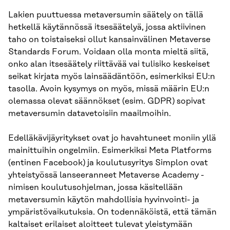
Lakien puuttuessa metaversumin säätely on tällä
hetkellä käytännössä itsesäätelyä, jossa aktiivinen
taho on toistaiseksi ollut kansainvälinen Metaverse
Standards Forum. Voidaan olla monta mieltä siitä,
onko alan itsesäätely riittävää vai tulisiko keskeiset
seikat kirjata myös lainsäädäntöön, esimerkiksi EU:n
tasolla. Avoin kysymys on myös, missä määrin EU:n
olemassa olevat säännökset (esim. GDPR) sopivat
metaversumin datavetoisiin maailmoihin.
Edelläkävijäyritykset ovat jo havahtuneet moniin yllä
mainittuihin ongelmiin. Esimerkiksi Meta Platforms
(entinen Facebook) ja koulutusyritys Simplon ovat
yhteistyössä lanseeranneet Metaverse Academy -
nimisen koulutusohjelman, jossa käsitellään
metaversumin käytön mahdollisia hyvinvointi- ja
ympäristövaikutuksia. On todennäköistä, että tämän
kaltaiset erilaiset aloitteet tulevat yleistymään