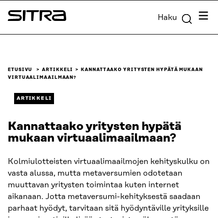
Siirry
Valik
Haku
suoraan
Sitra
sisältöön
↓
ETUSIVU
ARTIKKELI
KANNATTAAKO YRITYSTEN HYPÄTÄ MUKAAN
VIRTUAALIMAAILMAAN?
ARTIKKELI
Kannattaako yritysten hypätä
mukaan virtuaalimaailmaan?
Kolmiulotteisten virtuaalimaailmojen kehityskulku on
vasta alussa, mutta metaversumien odotetaan
muuttavan yritysten toimintaa kuten internet
aikanaan. Jotta metaversumi-kehityksestä saadaan
parhaat hyödyt, tarvitaan sitä hyödyntäville yrityksille