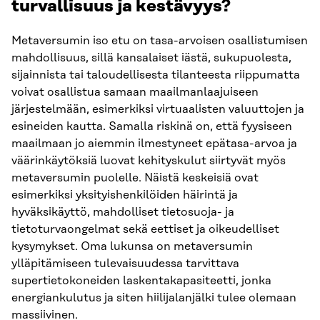
turvallisuus ja kestävyys?
Metaversumin iso etu on tasa-arvoisen osallistumisen
mahdollisuus, sillä kansalaiset iästä, sukupuolesta,
sijainnista tai taloudellisesta tilanteesta riippumatta
voivat osallistua samaan maailmanlaajuiseen
järjestelmään, esimerkiksi virtuaalisten valuuttojen ja
esineiden kautta. Samalla riskinä on, että fyysiseen
maailmaan jo aiemmin ilmestyneet epätasa-arvoa ja
väärinkäytöksiä luovat kehityskulut siirtyvät myös
metaversumin puolelle. Näistä keskeisiä ovat
esimerkiksi yksityishenkilöiden häirintä ja
hyväksikäyttö, mahdolliset tietosuoja- ja
tietoturvaongelmat sekä eettiset ja oikeudelliset
kysymykset. Oma lukunsa on metaversumin
ylläpitämiseen tulevaisuudessa tarvittava
supertietokoneiden laskentakapasiteetti, jonka
energiankulutus ja siten hiilijalanjälki tulee olemaan
massiivinen.