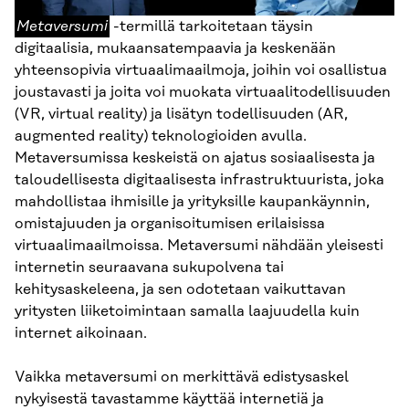
Metaversumi
Metaversumi
-termillä tarkoitetaan täysin
digitaalisia, mukaansatempaavia ja keskenään
yhteensopivia virtuaalimaailmoja, joihin voi osallistua
joustavasti ja joita voi muokata virtuaalitodellisuuden
(VR, virtual reality) ja lisätyn todellisuuden (AR,
augmented reality) teknologioiden avulla.
Metaversumissa keskeistä on ajatus sosiaalisesta ja
taloudellisesta digitaalisesta infrastruktuurista, joka
mahdollistaa ihmisille ja yrityksille kaupankäynnin,
omistajuuden ja organisoitumisen erilaisissa
virtuaalimaailmoissa. Metaversumi nähdään yleisesti
internetin seuraavana sukupolvena tai
kehitysaskeleena, ja sen odotetaan vaikuttavan
yritysten liiketoimintaan samalla laajuudella kuin
internet aikoinaan.
Vaikka metaversumi on merkittävä edistysaskel
nykyisestä tavastamme käyttää internetiä ja