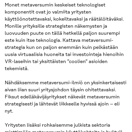
Monet metaversumin keskeiset teknologiset
komponentit ovat jo valmiita yritysten
käyttöönotettavaksi, kokeiltavaksi ja räätälöitäväksi.
Monille yrityksille strategisten näkemysten ja
luovuuden puute on tällä hetkellä paljon suurempi
este kuin itse teknologia. Kattava metaversumi-
strategia kun on paljon enemmän kuin pelkästään
uusia virtuaalisia huoneita tai investointeja hienoihin
VR-laseihin tai yksittäisten ”coolien” asioiden
tekemistä.
Nähdäksemme metaversumi-ilmiö on yksinkertaisesti
aivan liian suuri yritysjohdon täysin ohitettavaksi.
Fiksut edelläkävijäyritykset näkevät metaversumin
strategisesti ja lähtevät liikkeelle hyvissä ajoin – eli
nyt.
Yritysten lisäksi rohkaisemme julkista sektoria