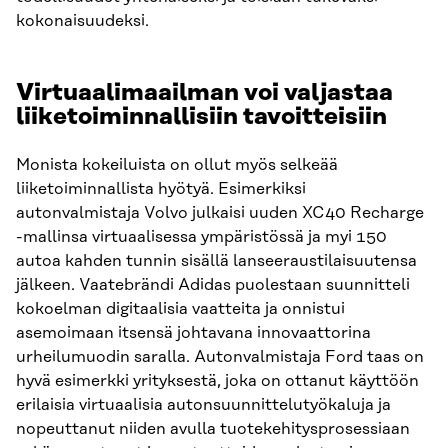
kokonaisuudeksi.
Virtuaalimaailman voi valjastaa
liiketoiminnallisiin tavoitteisiin
Monista kokeiluista on ollut myös selkeää
liiketoiminnallista hyötyä. Esimerkiksi
autonvalmistaja Volvo julkaisi uuden XC40 Recharge
-mallinsa virtuaalisessa ympäristössä ja myi 150
autoa kahden tunnin sisällä lanseeraustilaisuutensa
jälkeen. Vaatebrändi Adidas puolestaan suunnitteli
kokoelman digitaalisia vaatteita ja onnistui
asemoimaan itsensä johtavana innovaattorina
urheilumuodin saralla. Autonvalmistaja Ford taas on
hyvä esimerkki yrityksestä, joka on ottanut käyttöön
erilaisia virtuaalisia autonsuunnittelutyökaluja ja
nopeuttanut niiden avulla tuotekehitysprosessiaan