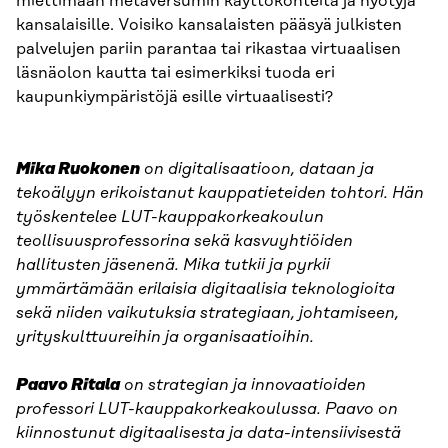
miettimään metaversumin käyttökohteita ja hyötyjä
kansalaisille. Voisiko kansalaisten pääsyä julkisten
palvelujen pariin parantaa tai rikastaa virtuaalisen
läsnäolon kautta tai esimerkiksi tuoda eri
kaupunkiympäristöjä esille virtuaalisesti?
Mika Ruokonen
on digitalisaatioon, dataan ja
tekoälyyn erikoistanut kauppatieteiden tohtori. Hän
työskentelee LUT-kauppakorkeakoulun
teollisuusprofessorina sekä kasvuyhtiöiden
hallitusten jäsenenä. Mika tutkii ja pyrkii
ymmärtämään erilaisia digitaalisia teknologioita
sekä niiden vaikutuksia strategiaan, johtamiseen,
yrityskulttuureihin ja organisaatioihin.
Paavo Ritala
on strategian ja innovaatioiden
professori LUT-kauppakorkeakoulussa. Paavo on
kiinnostunut digitaalisesta ja data-intensiivisestä