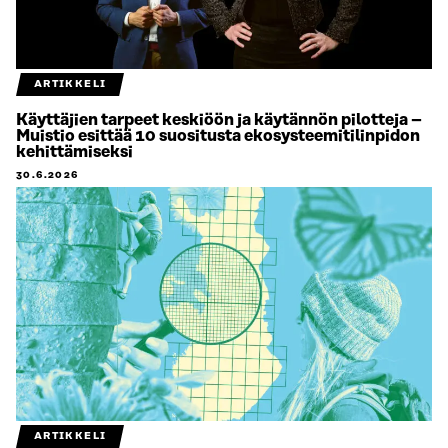
ARTIKKELI
Käyttäjien tarpeet keskiöön ja käytännön pilotteja –
Muistio esittää 10 suositusta ekosysteemitilinpidon
kehittämiseksi
30.6.2026
ARTIKKELI