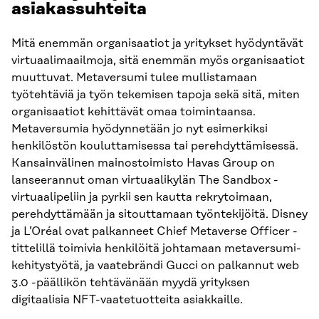
asiakassuhteita
Mitä enemmän organisaatiot ja yritykset hyödyntävät
virtuaalimaailmoja, sitä enemmän myös organisaatiot
muuttuvat. Metaversumi tulee mullistamaan
työtehtäviä ja työn tekemisen tapoja sekä sitä, miten
organisaatiot kehittävät omaa toimintaansa.
Metaversumia hyödynnetään jo nyt esimerkiksi
henkilöstön kouluttamisessa tai perehdyttämisessä.
Kansainvälinen mainostoimisto Havas Group on
lanseerannut oman virtuaalikylän The Sandbox -
virtuaalipeliin ja pyrkii sen kautta rekrytoimaan,
perehdyttämään ja sitouttamaan työntekijöitä. Disney
ja L’Oréal ovat palkanneet Chief Metaverse Officer -
tittelillä toimivia henkilöitä johtamaan metaversumi-
kehitystyötä, ja vaatebrändi Gucci on palkannut web
3.0 -päällikön tehtävänään myydä yrityksen
digitaalisia NFT-vaatetuotteita asiakkaille.