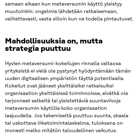
samaan aikaan kun metaversumin käyttö yleistyy
muutoinkin: ongelmia lähdetään ratkaisemaan,
valitettavasti, vasta silloin kun ne todella pintautuvat.
Mahdollisuuksia on, mutta
strategia puuttuu
Hyvien metaversumi-kokeilujen rinnalla valtaosa
yrityksistä ei vielä ole pystynyt hyödyntämään tämän
uuden digitaalisen ympäristön täyttä potentiaalia.
Kokeilut ovat jääneet yksittäisiksi ratkaisuiksi
organisaation yksittäisissä toiminnoissa, eivätkä ole
tarjonneet selkeitä tai yleistettäviä suuntaviivoja
metaversumin käytölle koko organisaation
laajuudella. Jos tekemiseltä puuttuu suunta, skaala
tai uskottava liiketoimintalaskelma, tuloksena on
monesti melko mitätön taloudellinen vaikutus.