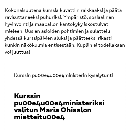
Kokonaisuutena kurssia kuvattiin raikkaaksi ja päätä
ravisuttaneeksi puhuriksi. Ympäristö, sosiaalinen
hyvinvointi ja maapallon kantokyky iskostuivat
mieleen. Uusien asioiden pohtimien ja sulattelu
yhdessä kurssipäivien aluksi ja päätteeksi rikasti
kunkin näkökulmia entisestään. Kupliin ei todellakaan
voi juuttua!
Kurssin pu00e4u00e4ministerin kyselytunti
Kurssin
pu00e4u00e4ministeriksi
valitun Maria Ohisalon
mietteitu00e4