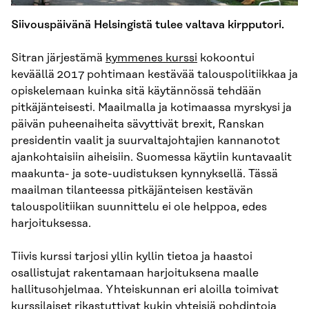
Siivouspäivänä Helsingistä tulee valtava kirpputori.
Sitran järjestämä
kymmenes kurssi
kokoontui
keväällä 2017 pohtimaan kestävää talouspolitiikkaa ja
opiskelemaan kuinka sitä käytännössä tehdään
pitkäjänteisesti. Maailmalla ja kotimaassa myrskysi ja
päivän puheenaiheita sävyttivät brexit, Ranskan
presidentin vaalit ja suurvaltajohtajien kannanotot
ajankohtaisiin aiheisiin. Suomessa käytiin kuntavaalit
maakunta- ja sote-uudistuksen kynnyksellä. Tässä
maailman tilanteessa pitkäjänteisen kestävän
talouspolitiikan suunnittelu ei ole helppoa, edes
harjoituksessa.
Tiivis kurssi tarjosi yllin kyllin tietoa ja haastoi
osallistujat rakentamaan harjoituksena maalle
hallitusohjelmaa. Yhteiskunnan eri aloilla toimivat
kurssilaiset rikastuttivat kukin yhteisiä pohdintoja