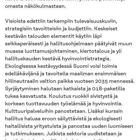
omasta näkökulmastaan.
Visioista edettiin tarkempiin tulevaisuuskuviin,
strategisiin tavoitteisiin ja budjettiin. Keskeiset
kestävän talouden elementit käytiin läpi
seikkaperäisesti ja hallitusohjelmaan päätyivät muun
muassa luottamusjohtaminen, kiertotalous ja yli
hallituskauden kestävä hyvinvointistrategia.
Ekologisessa kestävyydessä Suomi voisi toimia
edelläkävijänä ja tavoitella maailman ensimmäisen
hiilineutraalin valtion paikka vuoteen 2035 mennessä.
Syrjäytyminen halutaan katkaista ja 018-paketilla
tukea kasvatusta. Koulutus ruokkii sivistystä ja
korkean tuottavuuden työelämää ja hyvinvointia.
Kulttuuripalveluihin panostetaan. Lisäksi kurssin
hallitus haluaa eroon säilyttävistä ja ekologisesti
haitallisista yritystuista ja panostaa uuden luomiseen
ja tutkimukseen. Julkista sektoria uudistetaan ja