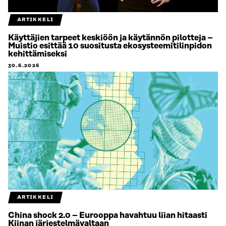
ARTIKKELI
Käyttäjien tarpeet keskiöön ja käytännön pilotteja –
Muistio esittää 10 suositusta ekosysteemitilinpidon
kehittämiseksi
30.6.2026
ARTIKKELI
China shock 2.0 – Eurooppa havahtuu liian hitaasti
Kiinan järjestelmävaltaan