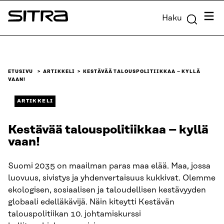
Siirry
Valik
Haku
suoraan
Sitra
sisältöön
↓
ETUSIVU
ARTIKKELI
KESTÄVÄÄ TALOUS­POLITIIKKAA – KYLLÄ
VAAN!
ARTIKKELI
Kestävää talous­politiikkaa – kyllä
vaan!
Suomi 2035 on maailman paras maa elää. Maa, jossa
luovuus, sivistys ja yhdenvertaisuus kukkivat. Olemme
ekologisen, sosiaalisen ja taloudellisen kestävyyden
globaali edelläkävijä. Näin kiteytti Kestävän
talouspolitiikan 10. johtamiskurssi