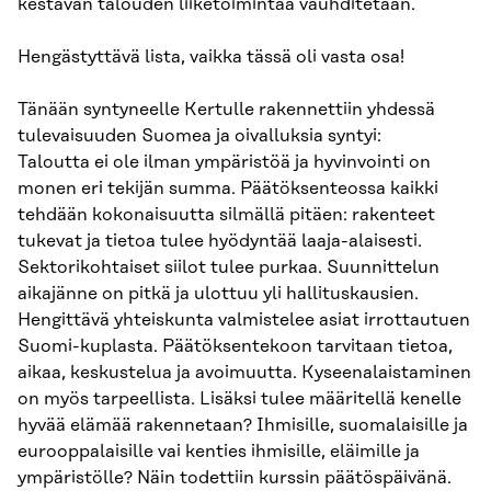
kestävän talouden liiketoimintaa vauhditetaan.
Hengästyttävä lista, vaikka tässä oli vasta osa!
Tänään syntyneelle Kertulle rakennettiin yhdessä
tulevaisuuden Suomea ja oivalluksia syntyi:
Taloutta ei ole ilman ympäristöä ja hyvinvointi on
monen eri tekijän summa. Päätöksenteossa kaikki
tehdään kokonaisuutta silmällä pitäen: rakenteet
tukevat ja tietoa tulee hyödyntää laaja-alaisesti.
Sektorikohtaiset siilot tulee purkaa. Suunnittelun
aikajänne on pitkä ja ulottuu yli hallituskausien.
Hengittävä yhteiskunta valmistelee asiat irrottautuen
Suomi-kuplasta. Päätöksentekoon tarvitaan tietoa,
aikaa, keskustelua ja avoimuutta. Kyseenalaistaminen
on myös tarpeellista. Lisäksi tulee määritellä kenelle
hyvää elämää rakennetaan? Ihmisille, suomalaisille ja
eurooppalaisille vai kenties ihmisille, eläimille ja
ympäristölle? Näin todettiin kurssin päätöspäivänä.