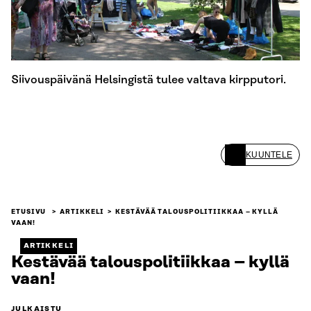
Siivouspäivänä Helsingistä tulee valtava kirpputori.
KUUNTELE
ETUSIVU
ARTIKKELI
KESTÄVÄÄ TALOUS­POLITIIKKAA – KYLLÄ
VAAN!
ARTIKKELI
Kestävää talous­politiikkaa – kyllä
vaan!
JULKAISTU