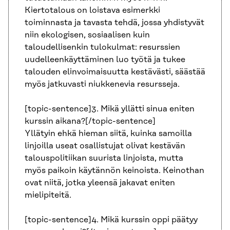
Kiertotalous on loistava esimerkki
toiminnasta ja tavasta tehdä, jossa yhdistyvät
niin ekologisen, sosiaalisen kuin
taloudellisenkin tulokulmat: resurssien
uudelleenkäyttäminen luo työtä ja tukee
talouden elinvoimaisuutta kestävästi, säästää
myös jatkuvasti niukkenevia resursseja.
[topic-sentence]3. Mikä yllätti sinua eniten
kurssin aikana?[/topic-sentence]
Yllätyin ehkä hieman siitä, kuinka samoilla
linjoilla useat osallistujat olivat kestävän
talouspolitiikan suurista linjoista, mutta
myös paikoin käytännön keinoista. Keinothan
ovat niitä, jotka yleensä jakavat eniten
mielipiteitä.
[topic-sentence]4. Mikä kurssin oppi päätyy