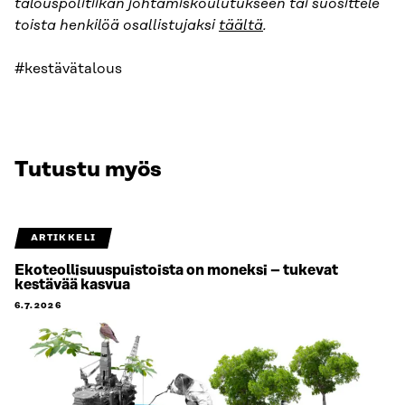
talouspolitiikan johtamiskoulutukseen tai suosittele
toista henkilöä osallistujaksi
täältä
.
#kestävätalous
Tutustu myös
ARTIKKELI
Ekoteollisuuspuistoista on moneksi – tukevat
kestävää kasvua
6.7.2026