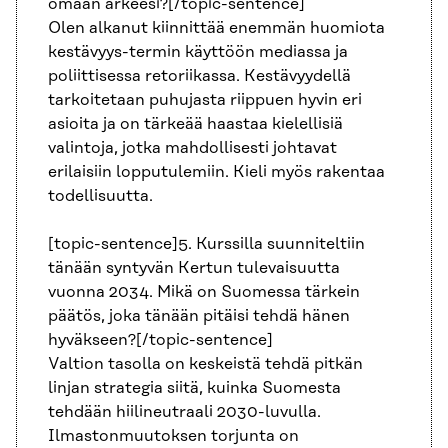
omaan arkeesi?[/topic-sentence]
Olen alkanut kiinnittää enemmän huomiota
kestävyys-termin käyttöön mediassa ja
poliittisessa retoriikassa. Kestävyydellä
tarkoitetaan puhujasta riippuen hyvin eri
asioita ja on tärkeää haastaa kielellisiä
valintoja, jotka mahdollisesti johtavat
erilaisiin lopputulemiin. Kieli myös rakentaa
todellisuutta.
[topic-sentence]5. Kurssilla suunniteltiin
tänään syntyvän Kertun tulevaisuutta
vuonna 2034. Mikä on Suomessa tärkein
päätös, joka tänään pitäisi tehdä hänen
hyväkseen?[/topic-sentence]
Valtion tasolla on keskeistä tehdä pitkän
linjan strategia siitä, kuinka Suomesta
tehdään hiilineutraali 2030-luvulla.
Ilmastonmuutoksen torjunta on