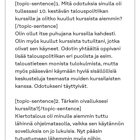
[topic-sentence]1. Mitä odotuksia sinulla oli
tullessasi 10. kestävän talouspolitiikan
kurssille ja olitko kuullut kurssista aiemmin?
[/topic-sentence]
Olin ollut itse puhujana kurssilla kahdesti.
Olin myös kuullut kurssista tutuiltani, jotka
olivat sen käyneet. Odotin yhtäältä oppivani
lisää talouspolitiikan eri puolista ja esim.
taloustieteen monista tulokulmista, mutta
myös pääseväni käymään hyviä sisällöllisiä
keskusteluja teemasta muiden kurssilaisten
kanssa. Odotukseni täyttyivät.
[topic-sentence]2. Tärkein oivalluksesi
kurssilta?[/topic-sentence]
Kiertotalous oli minulle aiemmin tuttu
lähinnä ohjelmatasolla, vaikka sen käytännön
sovelluksia on jo lukuisia. Nyt pääsin
tutustumaan lähemmin myös niihin.