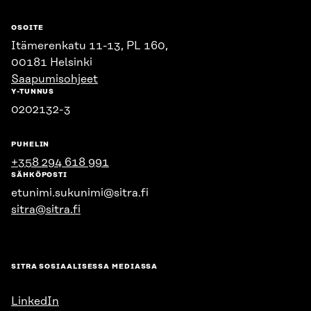
OSOITE
Itämerenkatu 11-13, PL 160,
00181 Helsinki
Saapumisohjeet
Y-TUNNUS
0202132-3
PUHELIN
+358 294 618 991
SÄHKÖPOSTI
etunimi.sukunimi@sitra.fi
sitra@sitra.fi
SITRA SOSIAALISESSA MEDIASSA
LinkedIn