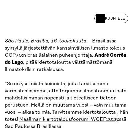
KUUNTELE
São Paulo, Brasilia, 16. toukokuuta
– Brasiliassa
syksyllä järjestettävän kansainvälisen ilmastokokous
COP30:n brasilialainen puheenjohtaja,
André Corrêa
do Lago,
pitää kiertotaloutta välttämättömänä
ilmastokriisin ratkaisussa.
”Se on yksi niistä keinoista, joita tarvitsemme
varmistaaksemme, että torjumme ilmastonmuutosta
mahdollisimman nopeasti ja tieteelliseen tietoon
perustuen. Meillä on muutama vuosi – vain muutama
vuosi – aikaa toimia. Tarvitsemme kiertotaloutta”, hän
totesi
Maailman kiertotalousfoorumi WCEF2025
:ssä
São Paulossa Brasiliassa.