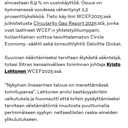
ainoastaan 6,9 % on uusiokäyttöä. Osuus on
kymmenessä vuodessa vähentynyt 2,2
prosenttiyksikköä. Tieto käy ilmi WCEF2025:ssä
julkistetusta
Circularity Gap Report 2025
:stä, jonka
ovat laatineet WCEF:n yhteistyökumppani,
hollantilainen voittoa tavoittelematon Circle
Economy -säätiö sekä konsulttiyhtiö Deloitte Global.
Suunnan kääntämiseksi tarvitaan älykästä sääntelyä,
totesi Sitran kansainvälisen toiminnan johtaja
Kristo
Lehtonen
WCEF2025:ssä.
”Nykyinen lineaarinen talous on menettämässä
toimilupansa”, Lehtonen arvioi kestävyyskriisin
vaikutuksia ja huomautti että kriisin pysäyttämiseksi
tarvitaan väistämätöntä muutosta puuttumalla
perimmäiseen syyhyn: neitseellisten raaka-aineiden
ylikulutukseen.