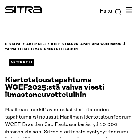
Siirry
Valik
Haku
suoraan
Sitra
sisältöön
↓
ETUSIVU
ARTIKKELI
KIERTOTALOUSTAPAHTUMA WCEF2025:STÄ
VAHVA VIESTI ILMASTONEUVOTTELUIHIN
ARTIKKELI
Kiertotaloustapahtuma
WCEF2025:stä vahva viesti
ilmastoneuvotteluihin
Maailman merkittävimmäksi kiertotalouden
tapahtumaksi noussut Maailman kiertotalousfoorumi
WCEF Brasilian São Paulossa keräsi yli 10 000
ihmisen yleisön. Sitran aloitteesta syntynyt foorumi