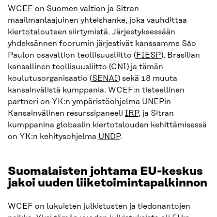
WCEF on Suomen valtion ja Sitran
maailmanlaajuinen yhteishanke, joka vauhdittaa
kiertotalouteen siirtymistä. Järjestyksessään
yhdeksännen foorumin järjestivät kanssamme São
Paulon osavaltion teollisuusliitto (
FIESP
), Brasilian
kansallinen teollisuusliitto (
CNI
) ja tämän
koulutusorganisaatio (
SENAI
) sekä 18 muuta
kansainvälistä kumppania. WCEF:n tieteellinen
partneri on YK:n ympäristöohjelma UNEPin
Kansainvälinen resurssipaneeli
IRP
, ja Sitran
kumppanina globaalin kiertotalouden kehittämisessä
on YK:n kehitysohjelma
UNDP
.
Suomalaisten johtama EU-keskus
jakoi uuden liiketoimintapalkinnon
WCEF on lukuisten julkistusten ja tiedonantojen