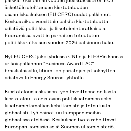
paikka. Yksi tämän vuoden julkistuksista oli EU:n
äskettäin aloittaneen kiertotalouden
osaamiskeskuksen (EU CERC) uudet palkinnot.
Keskus aikoo vuosittain palkita kiertotaloutta
edistäviä politiikka- ja liiketoimintaratkaisuja.
Foorumissa avattiin parhaiten toteutetun
politiikkaratkaisun vuoden 2026 palkinnon haku.
Nyt EU CERC jakoi yhdessä CNI:n ja FIESPin kanssa
erikoispalkinnon ”Business Award LAC”
brasilialaiselle, litium-ioniparistojen jatkokäyttöä
edistävälle Energy Source -yhtiölle.
Kiertotalouskeskuksen työn tavoitteena on lisätä
kiertotaloutta edistävien politiikkatoimien sekä
liiketoimintamallien kehittämistä ja toteutusta
globaalisti. Työ painottuu kumppanimaihin
globaalissa etelässä. Keskuksen työtä rahoittavat
Euroopan komissio sekä Suomen ulkoministeriö.