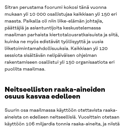
Sitran perustama foorumi kokosi tänä vuonna
mukaan yli 10 000 osallistujaa kaikkiaan yli 150 eri
maasta. Paikalla oli niin liike-elämän johtajia,
päättäjiä ja asiantuntijoita keskustelemassa
maailman parhaista kiertotalousratkaisuista ja siitä,
kuinka ne myös edistävät työllisyyttä ja uusia
liiketoimintamahdollisuuksia. Kaikkiaan yli 120
sessiota sisältävän nelipäiväisen ohjelman
rakentamiseen osallistui yli 150 organisaatiota eri
puolilta maailmaa.
Neitseellisten raaka-aineiden
osuus kasvaa edelleen
Suurin osa maailmassa käyttöön otettavista raaka-
aineista on edelleen neitseellisiä. Vuosittain otetaan
käyttöön 106 miljardia tonnia raaka-aineita, ja niistä