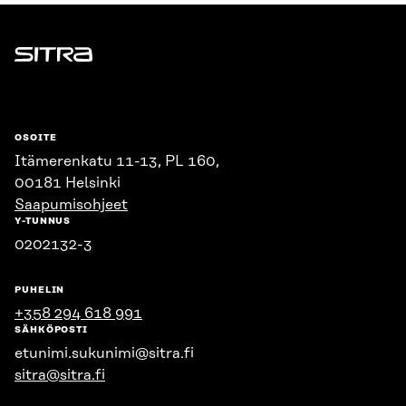
Sitra
OSOITE
Itämerenkatu 11-13, PL 160,
00181 Helsinki
Saapumisohjeet
Y-TUNNUS
0202132-3
PUHELIN
+358 294 618 991
SÄHKÖPOSTI
etunimi.sukunimi@sitra.fi
sitra@sitra.fi