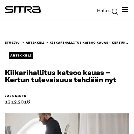
Siirry
Valik
Haku
suoraan
Sitra
sisältöön
↓
ETUSIVU
ARTIKKELI
KIIKARIHALLITUS KATSOO KAUAS – KERTUN…
ARTIKKELI
Kiikarihallitus katsoo kauas –
Kertun tulevaisuus tehdään nyt
JULKAISTU
12.12.2016