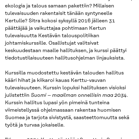
ekologia ja talous samaan pakettiin? Millaisen
tulevaisuuden rakentaisit tänään syntyneelle
Kertulle? Sitra kokosi syksyllä 2016 jälleen 31
päättäjää ja vaikuttajaa pohtimaan Kertun
tulevaisuutta Kestävän talouspolitiikan
johtamiskurssille. Osallistujat valitsivat
keskuudestaan maalle hallituksen, ja kurssi päättyi
tiedotustilaisuuteen hallitusohjelman linjauksista.
Kurssilla muodostettu kestävän talouden hallitus
kääri hihat ja kiikaroi kauas Kerttu-vauvan
tulevaisuuteen. Kurssin lopuksi hallituksen visioksi
julistettiin
Suomi – maailman onnellisin maa 2034
.
Kurssin hallitus lupasi yön pimeinä tunteina
viimeistellyssä ohjelmassaan rakentaa huomisen
Suomea ja tarjota sivistystä, saasteettomuutta sekä
työtä ja turvaa jokaiselle.