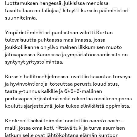
luottamuksen hengessä, julkisissa menoissa
tavoitellaan nollalinjaa,” kiteytti kurssin pääministeri
suunnitelmia.
Ympäristöministeri puolestaan valotti Kertun
tulevaisuutta puhtaassa maailmassa, jossa
joukkoliikenne on ylivoimainen liikkumisen muoto
jätevapaassa Suomessa ja ympäristöosaamisesta on
syntynyt yritystoimintaa.
Kurssin hallitusohjelmassa luvattiin kaventaa terveys-
ja hyvinvointieroja, toteuttaa perustulouudistus,
taata y-tunnus kaikille ja 6+6+6-mallinen
perhevapaajärjestelmä sekä rakentaa maailman paras
koulutusjärjestelmä, joka tukee elinikäistä oppimista.
Konkreettiseksi toimeksi nostettiin
asunto ensin
-
malli, jossa oma koti, riittävä tuki ja turva asumisen
jatkumiselle ovat lähtökohtana elämän kuntoon