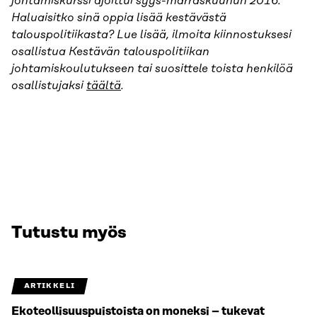
johtamiskurssi ajoittui syys-marraskuuhun 2016.
Haluaisitko sinä oppia lisää kestävästä
talouspolitiikasta? Lue lisää, ilmoita kiinnostuksesi
osallistua Kestävän talouspolitiikan
johtamiskoulutukseen tai suosittele toista henkilöä
osallistujaksi
täältä
.
Tutustu myös
ARTIKKELI
Ekoteollisuuspuistoista on moneksi – tukevat