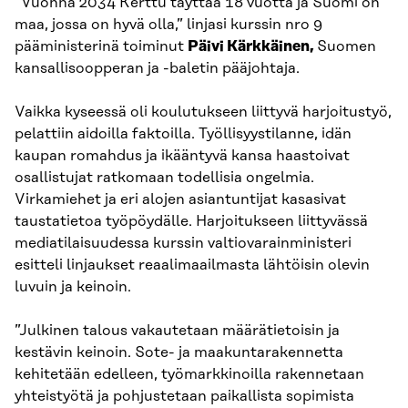
”Vuonna 2034 Kerttu täyttää 18 vuotta ja Suomi on
maa, jossa on hyvä olla,” linjasi kurssin nro 9
pääministerinä toiminut
Päivi Kärkkäinen,
Suomen
kansallisoopperan ja -baletin pääjohtaja.
Vaikka kyseessä oli koulutukseen liittyvä harjoitustyö,
pelattiin aidoilla faktoilla. Työllisyystilanne, idän
kaupan romahdus ja ikääntyvä kansa haastoivat
osallistujat ratkomaan todellisia ongelmia.
Virkamiehet ja eri alojen asiantuntijat kasasivat
taustatietoa työpöydälle. Harjoitukseen liittyvässä
mediatilaisuudessa kurssin valtiovarainministeri
esitteli linjaukset reaalimaailmasta lähtöisin olevin
luvuin ja keinoin.
”Julkinen talous vakautetaan määrätietoisin ja
kestävin keinoin. Sote- ja maakuntarakennetta
kehitetään edelleen, työmarkkinoilla rakennetaan
yhteistyötä ja pohjustetaan paikallista sopimista