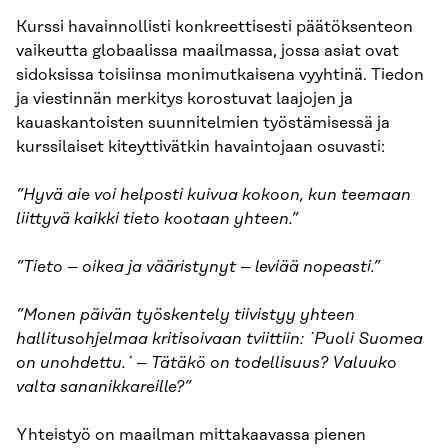
Kurssi havainnollisti konkreettisesti päätöksenteon
vaikeutta globaalissa maailmassa, jossa asiat ovat
sidoksissa toisiinsa monimutkaisena vyyhtinä. Tiedon
ja viestinnän merkitys korostuvat laajojen ja
kauaskantoisten suunnitelmien työstämisessä ja
kurssilaiset kiteyttivätkin havaintojaan osuvasti:
”Hyvä aie voi helposti kuivua kokoon, kun teemaan
liittyvä kaikki tieto kootaan yhteen.”
”Tieto – oikea ja vääristynyt – leviää nopeasti.”
”Monen päivän työskentely tiivistyy yhteen
hallitusohjelmaa kritisoivaan tviittiin: ´Puoli Suomea
on unohdettu.´ – Tätäkö on todellisuus? Valuuko
valta sananikkareille?”
Yhteistyö on maailman mittakaavassa pienen