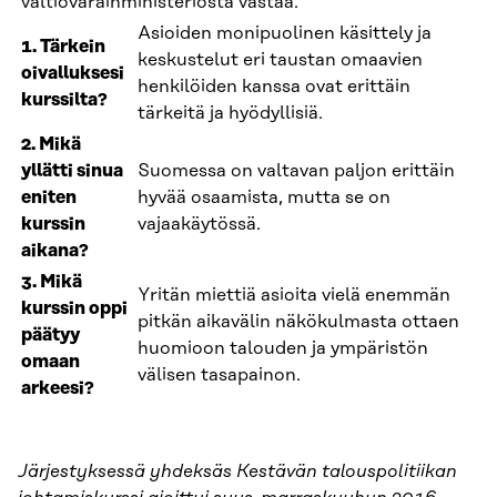
valtiovarainministeriöstä vastaa.
Asioiden monipuolinen käsittely ja
1. Tärkein
keskustelut eri taustan omaavien
oivalluksesi
henkilöiden kanssa ovat erittäin
kurssilta?
tärkeitä ja hyödyllisiä.
2. Mikä
yllätti sinua
Suomessa on valtavan paljon erittäin
eniten
hyvää osaamista, mutta se on
kurssin
vajaakäytössä.
aikana?
3. Mikä
Yritän miettiä asioita vielä enemmän
kurssin oppi
pitkän aikavälin näkökulmasta ottaen
päätyy
huomioon talouden ja ympäristön
omaan
välisen tasapainon.
arkeesi?
Järjestyksessä yhdeksäs Kestävän talouspolitiikan