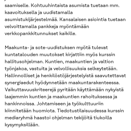
saamiselle. Kohtuuhintaista asumista tuetaan mm.
kaavoituksella ja uudistamalla
asumistukijärjestelmää. Kansalaisen asiointia tuetaan
velvoittamalla pankkeja myöntämään
verkkopankkitunnukset kaikille.
Maakunta- ja sote-uudistuksen myötä tulevat
kuntatalouden muutokset kirjattiin myös kurssin
hallitusohjelman. Kuntien, maakuntien ja valtion
työnjakoa, vastuita ja velvollisuuksia selkeytetään.
Hallinnolliset ja henkilöstöjärjestelyistä saavutettavat
synergiaedut hyödynnetään maakuntarakenteessa.
Vaikuttavuuskriteerejä pyritään käyttämään nykyistä
laajemmin kuntien ja maakuntien rahoituksessa ja
hankinnoissa. Johtamiseen ja työkulttuuriin
kiinnitetään huomiota. Tiedotustilaisuudessa kurssin
mediaryhmä haastoi ohjelman tekijöitä tiukoilla
kysymyksillään.