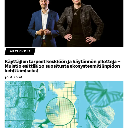
ARTIKKELI
Käyttäjien tarpeet keskiöön ja käytännön pilotteja –
Muistio esittää 10 suositusta ekosysteemitilinpidon
kehittämiseksi
30.6.2026