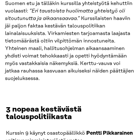
Suomen etu ja tälläkin kurssilla yhteistyötä kehuttiin
vuolaasti:
”Eri taustoista huolimatta yhteistyö oli
sitoutunutta ja aikaansaavaa.”
Kurssilaisten haaviin
jäi paljon faktaa kestävän talouspolitiikan
lainalaisuuksista. Virkamiesten tarjoamasta laajasta
tietomäärästä oltiin vilpittömän innostuneita.
Yhteinen maali, hallitusohjelman aikaansaaminen
yhdisti voimat tehokkaasti ja opetti hyödyntämään
myös vastakkaisia näkemyksiä. Kerttu-vauva voi
jatkaa rauhassa kasvuaan aikuiseksi näiden päättäjien
suojeluksessa.
3 nopeaa kestävästä
talouspolitiikasta
Kurssin 9 käynyt osastopäällikkö
Pentti Pikkarainen