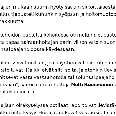
ajien mukaan suurin hyöty saatiin viikoittaisesta
llus tiedusteli kuhunkin syöpään ja hoitomuotoon l
makkuutta.
ehoidon puolelta kokeilussa oli mukana suolisto
tä tapaa sairaanhoitajan parin viikon välein suo
unsalpaajahoidossa käydessään.
ilaat voivat soittaa, jos käyntien välissä tulee uu
aloituvat. Kaikki eivät silti soita, ja etenkin lie
itsevat vasta vastaanotolla tai solunsalpaajahoi
oinkaan”, sanoo sairaanhoitaja
Nelli Kuosmanen
S
päkeskuksesta.
sijaan oirekyselyssä potilaat raportoivat lievist
llus niitä kysyy. Hoitajat näkevät vastaukset sam