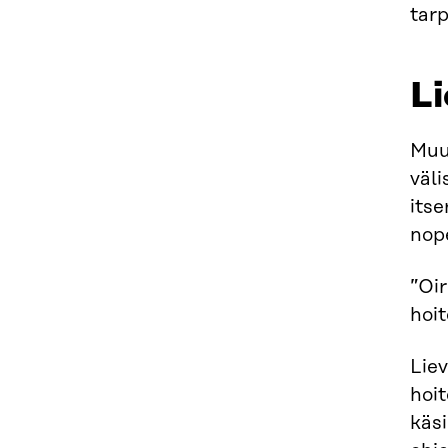
tar
Li
Muut
väli
itse
nop
”Oir
hoit
Liev
hoit
käsi