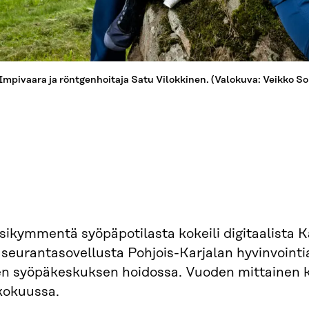
Impivaara ja röntgenhoitaja Satu Vilokkinen. (Valokuva: Veikko S
ikymmentä syöpäpotilasta kokeili digitaalista K
eurantasovellusta Pohjois-Karjalan hyvinvointia
en syöpäkeskuksen hoidossa. Vuoden mittainen k
kokuussa.