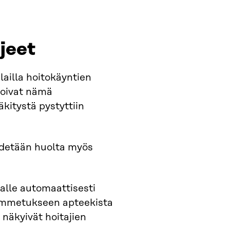
hjeet
lailla hoitokäyntien
ttoivat nämä
äkitystä pystyttiin
pidetään huolta myös
aalle automaattisesti
i ummetukseen apteekista
 näkyivät hoitajien