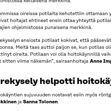
elmistossa keltaisena merkkinä.
mmissa oireissa potilaita kehotettiin ottamaan y
eivat hoitajat ehtineet ensin ottaa yhteyttä potila
tajien ohjelmistossa punaisena merkkinä.
ekyselyn ansiosta potilaat kokivat, että pääsevä
oonsa. Meitä taas auttoi paljon se, kun potilas ol
tinyt oireita. Potilaan voi olla hoitokäynnillä vai
t sitten viime näkemän”, sairaanhoitaja
Anne Im
rekysely helpotti hoitokä
tokäyntien sujuvuuden nostavat esiin myös rönt
okkinen
ja
Sanna Tolonen
.