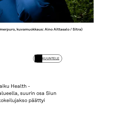
omerpuro, kuvamuokkaus: Aino Aittasalo / Sitra)
KUUNTELE
aiku Health -
lueella, suurin osa Siun
okeilujakso päättyi