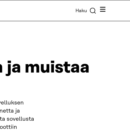
Valikko
Haku
 ja muistaa
velluksen
netta ja
sta sovellusta
oottiin