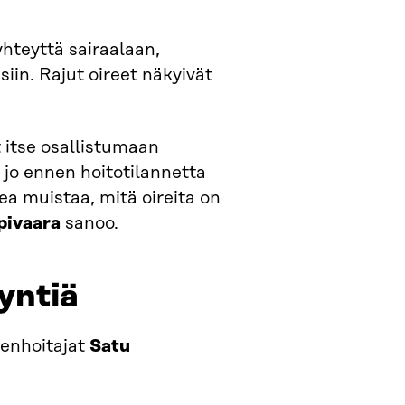
hteyttä sairaalaan,
isiin. Rajut oireet näkyivät
t itse osallistumaan
i jo ennen hoitotilannetta
kea muistaa, mitä oireita on
pivaara
sanoo.
yntiä
genhoitajat
Satu