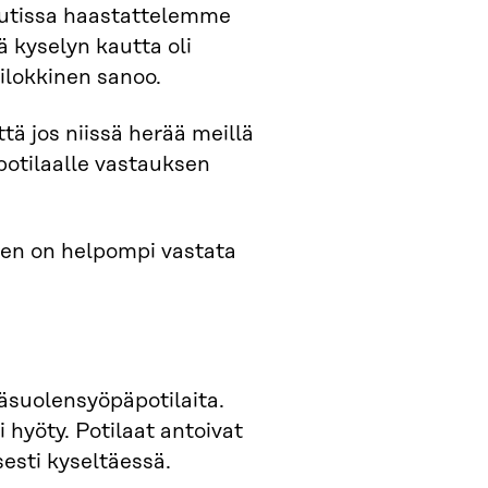
uutissa haastattelemme
 kyselyn kautta oli
Vilokkinen sanoo.
tä jos niissä herää meillä
 potilaalle vastauksen
iden on helpompi vastata
räsuolensyöpäpotilaita.
i hyöty. Potilaat antoivat
sesti kyseltäessä.