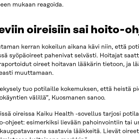
peen mukaan reagoida.
eviin oireisiin sai hoito-o
aman kerran kokeilun aikana kävi niin, että poti
ssä syöpäoireet pahenivat selvästi. Hoitajat saa
raportoidut oireet hoitavan lääkärin tietoon, ja lä
easti muuttamaan.
ekysely tuo potilaille kokemuksen, että heistä 
okäyntien välillä”, Kuosmanen sanoo.
issä oireissa Kaiku Health -sovellus tarjosi potil
o-ohjeet: esimerkiksi lievään pahoinvointiin ta
kauppatavarana saatavia lääkkeitä. Lievät oireet