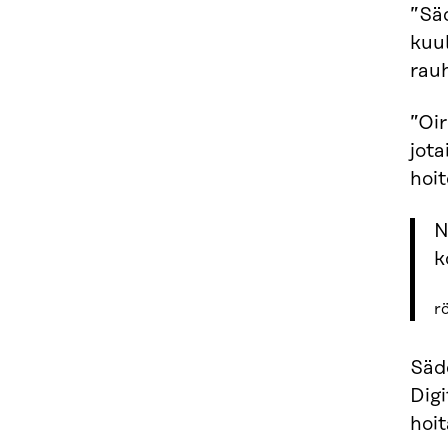
”Sä
kuul
rauh
”Oir
jota
hoit
N
k
r
Säde
Digi
hoit