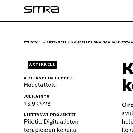
Siirry
Sitra
suoraan
sisältöön
↓
ETUSIVU
ARTIKKELI
KONEELLE USKALTAA JA MUISTAA
K
ARTIKKELI
ARTIKKELIN TYYPPI
k
Haastattelu
JULKAISTU
13.9.2023
Oire
avul
LIITTYVÄT PROJEKTIT
Pilotit: Digitaalisten
help
terapioiden kokeilu
koke