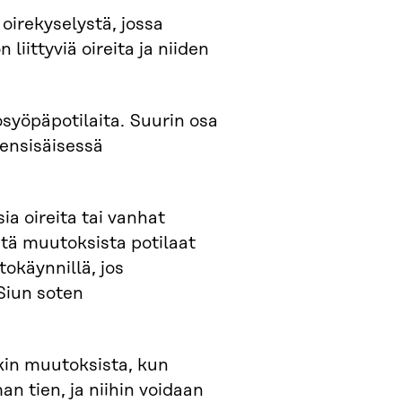
 oirekyselystä, jossa
iittyviä oireita ja niiden
syöpäpotilaita. Suurin osa
nensisäisessä
sia oireita tai vanhat
vistä muutoksista potilaat
tokäynnillä, jos
iun soten
äkin muutoksista, kun
an tien, ja niihin voidaan