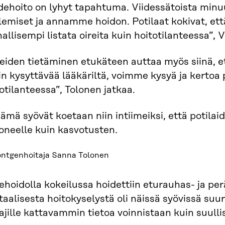
dehoito on lyhyt tapahtuma. Viidessätoista min
emiset ja annamme hoidon. Potilaat kokivat, että
allisempi listata oireita kuin hoitotilanteessa”, 
eiden tietäminen etukäteen auttaa myös siinä, et
in kysyttävää lääkäriltä, voimme kysyä ja kertoa
otilanteessa”, Tolonen jatkaa.
ämä syövät koetaan niin intiimeiksi, että potila
oneelle kuin kasvotusten.
öntgenhoitaja Sanna Tolonen
hoidolla kokeilussa hoidettiin eturauhas- ja pe
taalisesta hoitokyselystä oli näissä syövissä suur
ajille kattavammin tietoa voinnistaan kuin suulli