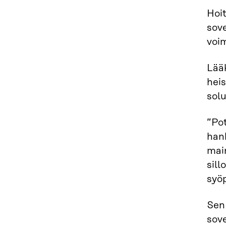
Hoit
sove
voi
Lääk
heis
sol
”Pot
hank
main
sill
syö
Sen 
sove