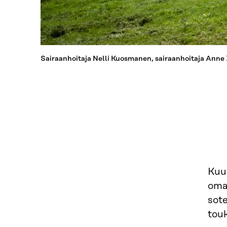
Sairaanhoitaja Nelli Kuosmanen, sairaanhoitaja Anne 
Kuus
omas
sot
tou