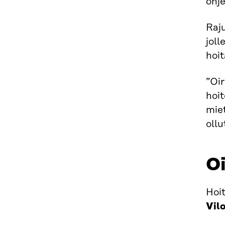
ohj
Raju
joll
hoi
”Oir
hoit
miet
ollu
Oi
Hoi
Vil