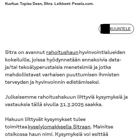
Kuvitus: Topias Dean, Sitra. Leikkeet: Pexels.com.
KUUNTELE
Sitra on avannut
rahoitushaun
hyvinvointialueiden
kokeiluille, joissa hyödynnetään ennakoivia data-
ja/tai tekoälyperustaisia menetelmiä ja jotka
mahdollistavat varhaisen puuttumisen ihmisten
terveyden ja hyvinvoinnin edistämiseksi.
Julkaisemme rahoitushakuun liittyviä kysymyksiä ja
vastauksia tällä sivulla 31.3.2025 saakka.
Hakuun liittyvät kysymykset tulee
toimittaa
kyselylomakkeella Sitraan
. Mainitse
otsikossa haun nimi. Kysymyksiä voi esittää