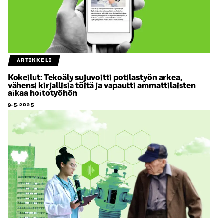
ARTIKKELI
Kokeilut: Tekoäly sujuvoitti potilastyön arkea,
vähensi kirjallisia töitä ja vapautti ammattilaisten
aikaa hoitotyöhön
9.5.2025