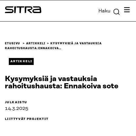
Siirry
Valik
Haku
suoraan
Sitra
sisältöön
↓
ETUSIVU
ARTIKKELI
KYSYMYKSIÄ JA VASTAUKSIA
RAHOITUSHAUSTA: ENNAKOIVA…
ARTIKKELI
Kysymyksiä ja vastauksia
rahoitushausta: Ennakoiva sote
JULKAISTU
14.3.2025
LIITTYVÄT PROJEKTIT