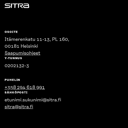
Sitra
OSOITE
Itämerenkatu 11-13, PL 160,
00181 Helsinki
Saapumisohjeet
Y-TUNNUS
0202132-3
PUHELIN
+358 294 618 991
SÄHKÖPOSTI
etunimi.sukunimi@sitra.fi
sitra@sitra.fi