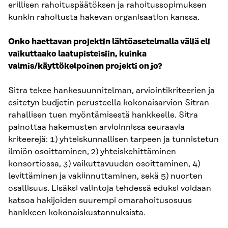
erillisen rahoituspäätöksen ja rahoitussopimuksen
kunkin rahoitusta hakevan organisaation kanssa.
Onko haettavan projektin lähtöasetelmalla väliä eli
vaikuttaako laatupisteisiin, kuinka
valmis/käyttökelpoinen projekti on jo?
Sitra tekee hankesuunnitelman, arviointikriteerien ja
esitetyn budjetin perusteella kokonaisarvion Sitran
rahallisen tuen myöntämisestä hankkeelle. Sitra
painottaa hakemusten arvioinnissa seuraavia
kriteerejä: 1) yhteiskunnallisen tarpeen ja tunnistetun
ilmiön osoittaminen, 2) yhteiskehittäminen
konsortiossa, 3) vaikuttavuuden osoittaminen, 4)
levittäminen ja vakiinnuttaminen, sekä 5) nuorten
osallisuus. Lisäksi valintoja tehdessä eduksi voidaan
katsoa hakijoiden suurempi omarahoitusosuus
hankkeen kokonaiskustannuksista.