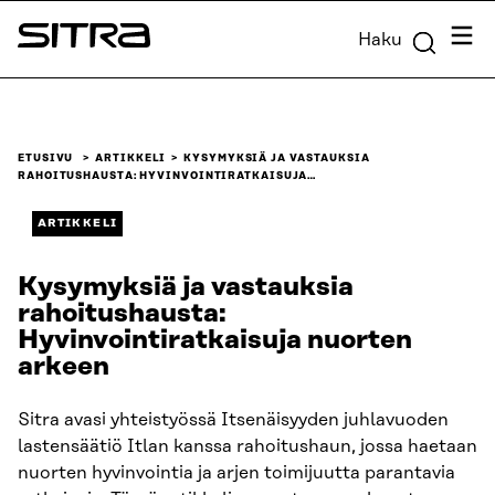
Siirry
Valik
Haku
suoraan
Sitra
sisältöön
↓
ETUSIVU
ARTIKKELI
KYSYMYKSIÄ JA VASTAUKSIA
RAHOITUSHAUSTA: HYVINVOINTIRATKAISUJA…
ARTIKKELI
Kysymyksiä ja vastauksia
rahoitushausta:
Hyvinvointiratkaisuja nuorten
arkeen
Sitra avasi yhteistyössä Itsenäisyyden juhlavuoden
lastensäätiö Itlan kanssa rahoitushaun, jossa haetaan
nuorten hyvinvointia ja arjen toimijuutta parantavia