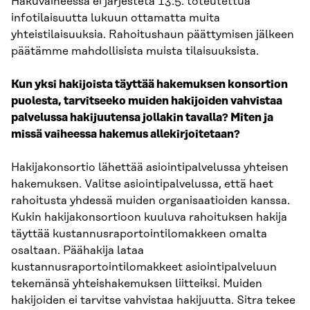
Hakuvaiheessa ei järjestetä 13.5. toteutettua
infotilaisuutta lukuun ottamatta muita
yhteistilaisuuksia. Rahoitushaun päättymisen jälkeen
päätämme mahdollisista muista tilaisuuksista.
Kun yksi hakijoista täyttää hakemuksen konsortion
puolesta, tarvitseeko muiden hakijoiden vahvistaa
palvelussa hakijuutensa jollakin tavalla? Miten ja
missä vaiheessa hakemus allekirjoitetaan?
Hakijakonsortio lähettää asiointipalvelussa yhteisen
hakemuksen. Valitse asiointipalvelussa, että haet
rahoitusta yhdessä muiden organisaatioiden kanssa.
Kukin hakijakonsortioon kuuluva rahoituksen hakija
täyttää kustannusraportointilomakkeen omalta
osaltaan. Päähakija lataa
kustannusraportointilomakkeet asiointipalveluun
tekemänsä yhteishakemuksen liitteiksi. Muiden
hakijoiden ei tarvitse vahvistaa hakijuutta. Sitra tekee