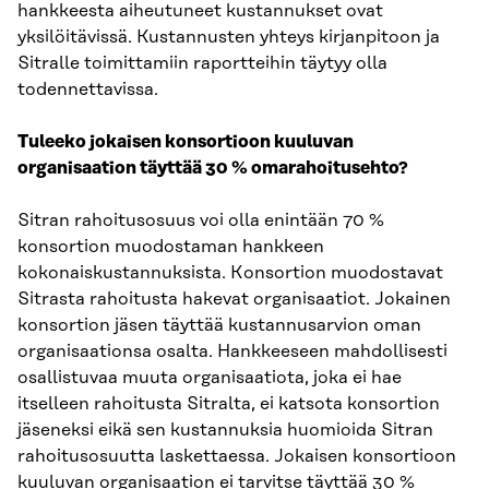
hankkeesta aiheutuneet kustannukset ovat
yksilöitävissä. Kustannusten yhteys kirjanpitoon ja
Sitralle toimittamiin raportteihin täytyy olla
todennettavissa.
Tuleeko jokaisen konsortioon kuuluvan
organisaation täyttää 30 % omarahoitusehto?
Sitran rahoitusosuus voi olla enintään 70 %
konsortion muodostaman hankkeen
kokonaiskustannuksista. Konsortion muodostavat
Sitrasta rahoitusta hakevat organisaatiot. Jokainen
konsortion jäsen täyttää kustannusarvion oman
organisaationsa osalta. Hankkeeseen mahdollisesti
osallistuvaa muuta organisaatiota, joka ei hae
itselleen rahoitusta Sitralta, ei katsota konsortion
jäseneksi eikä sen kustannuksia huomioida Sitran
rahoitusosuutta laskettaessa. Jokaisen konsortioon
kuuluvan organisaation ei tarvitse täyttää 30 %