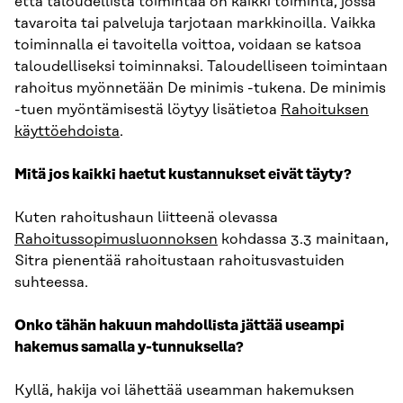
että taloudellista toimintaa on kaikki toiminta, jossa
tavaroita tai palveluja tarjotaan markkinoilla. Vaikka
toiminnalla ei tavoitella voittoa, voidaan se katsoa
taloudelliseksi toiminnaksi. Taloudelliseen toimintaan
rahoitus myönnetään De minimis -tukena. De minimis
-tuen myöntämisestä löytyy lisätietoa
Rahoituksen
käyttöehdoista
.
Mitä jos kaikki haetut kustannukset eivät täyty?
Kuten rahoitushaun liitteenä olevassa
Rahoitussopimusluonnoksen
kohdassa 3.3 mainitaan,
Sitra pienentää rahoitustaan rahoitusvastuiden
suhteessa.
Onko tähän hakuun mahdollista jättää useampi
hakemus samalla y-tunnuksella?
Kyllä, hakija voi lähettää useamman hakemuksen