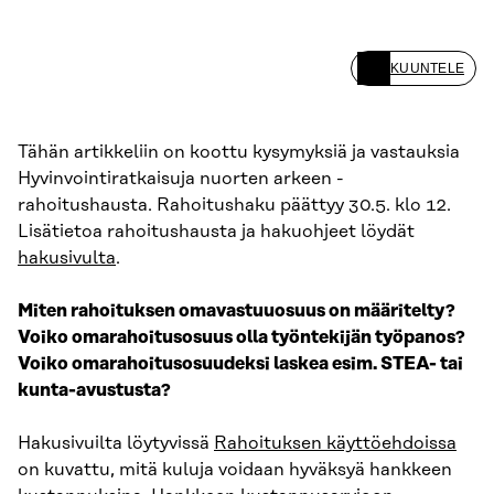
KUUNTELE
Tähän artikkeliin on koottu kysymyksiä ja vastauksia
Hyvinvointiratkaisuja nuorten arkeen -
rahoitushausta. Rahoitushaku päättyy 30.5. klo 12.
Lisätietoa rahoitushausta ja hakuohjeet löydät
hakusivulta
.
Miten rahoituksen omavastuuosuus on määritelty?
Voiko omarahoitusosuus olla työntekijän työpanos?
Voiko omarahoitusosuudeksi laskea esim. STEA- tai
kunta-avustusta?
Hakusivuilta löytyvissä
Rahoituksen käyttöehdoissa
on kuvattu, mitä kuluja voidaan hyväksyä hankkeen