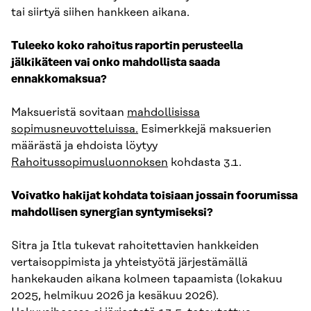
tai siirtyä siihen hankkeen aikana.
Tuleeko koko rahoitus raportin perusteella
jälkikäteen vai onko mahdollista saada
ennakkomaksua?
Maksueristä sovitaan
mahdollisissa
sopimusneuvotteluissa.
Esimerkkejä maksuerien
määrästä ja ehdoista löytyy
Rahoitussopimusluonnoksen
kohdasta 3.1.
Voivatko hakijat kohdata toisiaan jossain foorumissa
mahdollisen synergian syntymiseksi?
Sitra ja Itla tukevat rahoitettavien hankkeiden
vertaisoppimista ja yhteistyötä järjestämällä
hankekauden aikana kolmeen tapaamista (lokakuu
2025, helmikuu 2026 ja kesäkuu 2026).