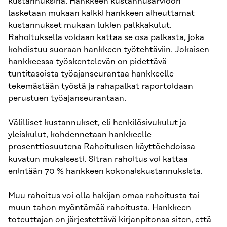
kustannuksina. Hankkeen kustannusarvioon
lasketaan mukaan kaikki hankkeen aiheuttamat
kustannukset mukaan lukien palkkakulut.
Rahoituksella voidaan kattaa se osa palkasta, joka
kohdistuu suoraan hankkeen työtehtäviin. Jokaisen
hankkeessa työskentelevän on pidettävä
tuntitasoista työajanseurantaa hankkeelle
tekemästään työstä ja rahapalkat raportoidaan
perustuen työajanseurantaan.
Välilliset kustannukset, eli henkilösivukulut ja
yleiskulut, kohdennetaan hankkeelle
prosenttiosuutena Rahoituksen käyttöehdoissa
kuvatun mukaisesti. Sitran rahoitus voi kattaa
enintään 70 % hankkeen kokonaiskustannuksista.
Muu rahoitus voi olla hakijan omaa rahoitusta tai
muun tahon myöntämää rahoitusta. Hankkeen
toteuttajan on järjestettävä kirjanpitonsa siten, että