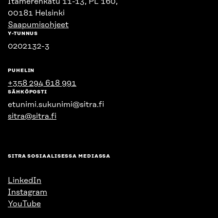
Itämerenkatu 11-13, PL 160,
00181 Helsinki
Saapumisohjeet
Y-TUNNUS
0202132-3
PUHELIN
+358 294 618 991
SÄHKÖPOSTI
etunimi.sukunimi@sitra.fi
sitra@sitra.fi
SITRA SOSIAALISESSA MEDIASSA
LinkedIn
Instagram
YouTube