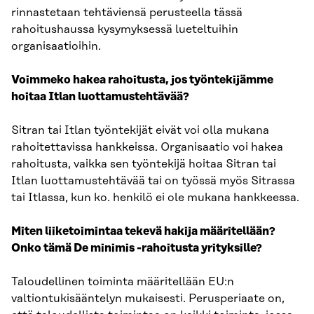
rinnastetaan tehtäviensä perusteella tässä
rahoitushaussa kysymyksessä lueteltuihin
organisaatioihin.
Voimmeko hakea rahoitusta, jos työntekijämme
hoitaa Itlan luottamustehtävää?
Sitran tai Itlan työntekijät eivät voi olla mukana
rahoitettavissa hankkeissa. Organisaatio voi hakea
rahoitusta, vaikka sen työntekijä hoitaa Sitran tai
Itlan luottamustehtävää tai on työssä myös Sitrassa
tai Itlassa, kun ko. henkilö ei ole mukana hankkeessa.
Miten liiketoimintaa tekevä hakija määritellään?
Onko tämä De minimis -rahoitusta yrityksille?
Taloudellinen toiminta määritellään EU:n
valtiontukisääntelyn mukaisesti. Perusperiaate on,