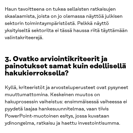
Haun tavoitteena on tukea sellaisten ratkaisujen
skaalaamista, joista on jo olemassa näyttöä julkisen
sektorin toimintaympäristöstä. Pelkkä näyttö
yksityiseltä sektorilta ei tässä haussa riitä täyttämään
valintakriteerejä.
3.
Ovatko arviointikriteerit ja
painotukset samat kuin edellisellä
hakukierroksella?
Kyllä, kriteeristöt ja arvosteluperusteet ovat pysyneet
muuttumattomina. Keskeinen muutos on
hakuprosessin vaiheistus: ensimmäisessä vaiheessa ei
pyydetä laajaa hankesuunnitelmaa, vaan tiivis
PowerPoint-muotoinen esitys, jossa kuvataan
ydinongelma, ratkaisu ja haettu investointisumma.