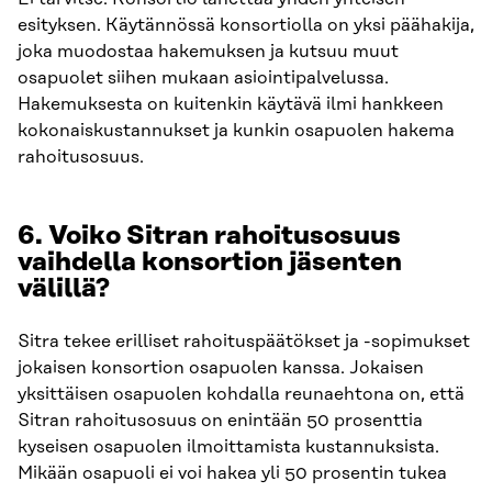
esityksen. Käytännössä konsortiolla on yksi päähakija,
joka muodostaa hakemuksen ja kutsuu muut
osapuolet siihen mukaan asiointipalvelussa.
Hakemuksesta on kuitenkin käytävä ilmi hankkeen
kokonaiskustannukset ja kunkin osapuolen hakema
rahoitusosuus.
6.
Voiko Sitran rahoitusosuus
vaihdella konsortion jäsenten
välillä?
Sitra tekee erilliset rahoituspäätökset ja -sopimukset
jokaisen konsortion osapuolen kanssa. Jokaisen
yksittäisen osapuolen kohdalla reunaehtona on, että
Sitran rahoitusosuus on enintään 50 prosenttia
kyseisen osapuolen ilmoittamista kustannuksista.
Mikään osapuoli ei voi hakea yli 50 prosentin tukea