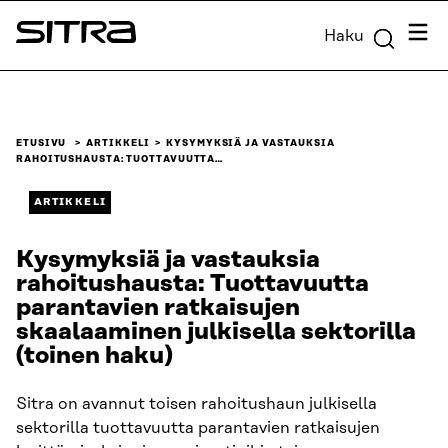
Siirry
Valik
Haku
suoraan
Sitra
sisältöön
↓
ETUSIVU
ARTIKKELI
KYSYMYKSIÄ JA VASTAUKSIA
RAHOITUSHAUSTA: TUOTTAVUUTTA…
ARTIKKELI
Kysymyksiä ja vastauksia
rahoitushausta: Tuottavuutta
parantavien ratkaisujen
skaalaaminen julkisella sektorilla
(toinen haku)
Sitra on avannut toisen rahoitushaun julkisella
sektorilla tuottavuutta parantavien ratkaisujen