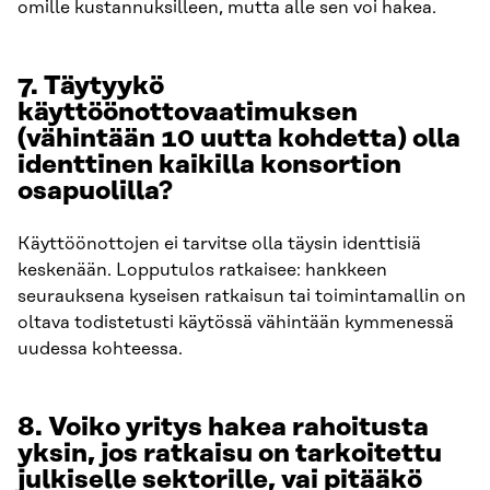
omille kustannuksilleen, mutta alle sen voi hakea.
7.
Täytyykö
käyttöönottovaatimuksen
(vähintään 10 uutta kohdetta) olla
identtinen kaikilla konsortion
osapuolilla?
Käyttöönottojen ei tarvitse olla täysin identtisiä
keskenään. Lopputulos ratkaisee: hankkeen
seurauksena kyseisen ratkaisun tai toimintamallin on
oltava todistetusti käytössä vähintään kymmenessä
uudessa kohteessa.
8.
Voiko yritys hakea rahoitusta
yksin, jos ratkaisu on tarkoitettu
julkiselle sektorille, vai pitääkö