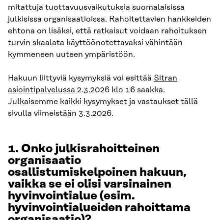
mitattuja tuottavuusvaikutuksia suomalaisissa
julkisissa organisaatioissa. Rahoitettavien hankkeiden
ehtona on lisäksi, että ratkaisut voidaan rahoituksen
turvin skaalata käyttöönotettavaksi vähintään
kymmeneen uuteen ympäristöön.
Hakuun liittyviä kysymyksiä voi esittää
Sitran
asiointipalvelussa
2.3.2026 klo 16 saakka.
Julkaisemme kaikki kysymykset ja vastaukset tällä
sivulla viimeistään 3.3.2026.
1.
Onko julkisrahoitteinen
organisaatio
osallistumiskelpoinen hakuun,
vaikka se ei olisi varsinainen
hyvinvointialue (esim.
hyvinvointialueiden rahoittama
organisaatio)?