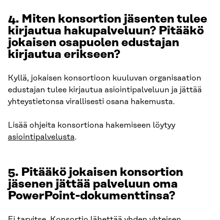
4.
Miten konsortion jäsenten tulee
kirjautua hakupalveluun? Pitääkö
jokaisen osapuolen edustajan
kirjautua erikseen?
Kyllä, jokaisen konsortioon kuuluvan organisaation
edustajan tulee kirjautua asiointipalveluun ja jättää
yhteystietonsa virallisesti osana hakemusta.
Lisää ohjeita konsortiona hakemiseen löytyy
asiointipalvelusta
.
5.
Pitääkö jokaisen konsortion
jäsenen jättää palveluun oma
PowerPoint-dokumenttinsa?
Ei tarvitse. Konsortio lähettää yhden yhteisen