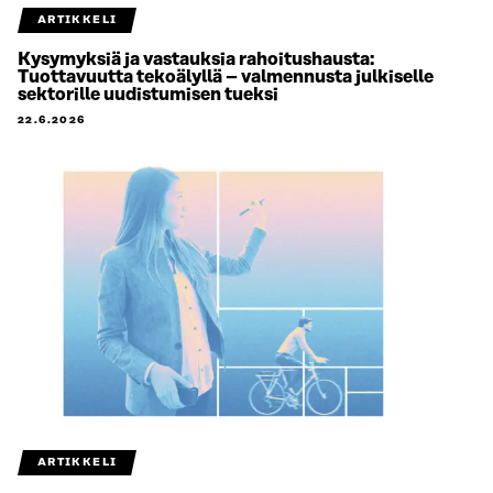
ARTIKKELI
Kysymyksiä ja vastauksia rahoitushausta:
Tuottavuutta tekoälyllä – valmennusta julkiselle
sektorille uudistumisen tueksi
22.6.2026
ARTIKKELI