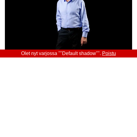
Olet nyt varjossa ""Default shadow"".
Poistu
Sitra
OSOITE
Itämerenkatu 11-13, PL 160,
00181 Helsinki
Saapumisohjeet