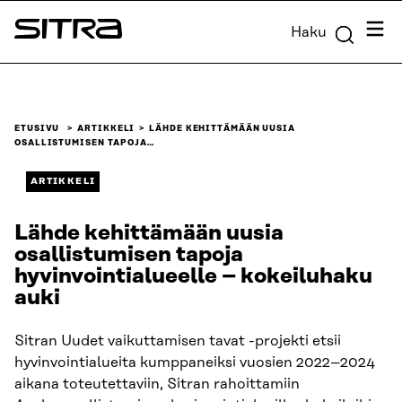
Siirry
Valik
Haku
suoraan
Sitra
sisältöön
↓
ETUSIVU
ARTIKKELI
LÄHDE KEHITTÄMÄÄN UUSIA
OSALLISTUMISEN TAPOJA…
ARTIKKELI
Lähde kehittämään uusia
osallistumisen tapoja
hyvinvointialueelle – kokeiluhaku
auki
Sitran Uudet vaikuttamisen tavat -projekti etsii
hyvinvointialueita kumppaneiksi vuosien 2022–2024
aikana toteutettaviin, Sitran rahoittamiin