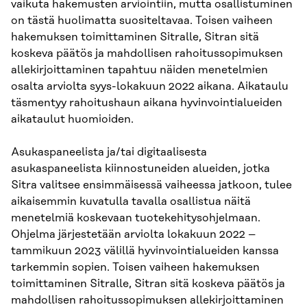
vaikuta hakemusten arviointiin, mutta osallistuminen
on tästä huolimatta suositeltavaa. Toisen vaiheen
hakemuksen toimittaminen Sitralle, Sitran sitä
koskeva päätös ja mahdollisen rahoitussopimuksen
allekirjoittaminen tapahtuu näiden menetelmien
osalta arviolta syys-lokakuun 2022 aikana. Aikataulu
täsmentyy rahoitushaun aikana hyvinvointialueiden
aikataulut huomioiden.
Asukaspaneelista ja/tai digitaalisesta
asukaspaneelista kiinnostuneiden alueiden, jotka
Sitra valitsee ensimmäisessä vaiheessa jatkoon, tulee
aikaisemmin kuvatulla tavalla osallistua näitä
menetelmiä koskevaan tuotekehitysohjelmaan.
Ohjelma järjestetään arviolta lokakuun 2022 –
tammikuun 2023 välillä hyvinvointialueiden kanssa
tarkemmin sopien. Toisen vaiheen hakemuksen
toimittaminen Sitralle, Sitran sitä koskeva päätös ja
mahdollisen rahoitussopimuksen allekirjoittaminen