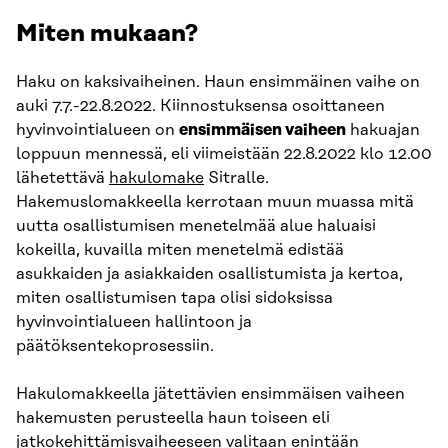
Miten mukaan?
Haku on kaksivaiheinen. Haun ensimmäinen vaihe on
auki 7.7.-22.8.2022. Kiinnostuksensa osoittaneen
hyvinvointialueen on
ensimmäisen vaiheen
hakuajan
loppuun mennessä, eli viimeistään 22.8.2022 klo 12.00
lähetettävä
hakulomake
Sitralle.
Hakemuslomakkeella kerrotaan muun muassa mitä
uutta osallistumisen menetelmää alue haluaisi
kokeilla, kuvailla miten menetelmä edistää
asukkaiden ja asiakkaiden osallistumista ja kertoa,
miten osallistumisen tapa olisi sidoksissa
hyvinvointialueen hallintoon ja
päätöksentekoprosessiin.
Hakulomakkeella jätettävien ensimmäisen vaiheen
hakemusten perusteella haun toiseen eli
jatkokehittämisvaiheeseen valitaan enintään