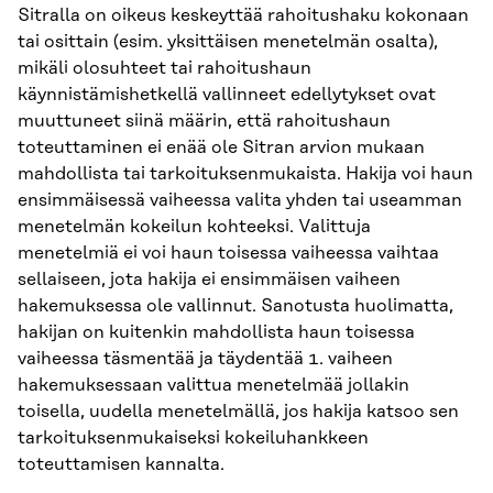
Sitralla on oikeus keskeyttää rahoitushaku kokonaan
tai osittain (esim. yksittäisen menetelmän osalta),
mikäli olosuhteet tai rahoitushaun
käynnistämishetkellä vallinneet edellytykset ovat
muuttuneet siinä määrin, että rahoitushaun
toteuttaminen ei enää ole Sitran arvion mukaan
mahdollista tai tarkoituksenmukaista. Hakija voi haun
ensimmäisessä vaiheessa valita yhden tai useamman
menetelmän kokeilun kohteeksi. Valittuja
menetelmiä ei voi haun toisessa vaiheessa vaihtaa
sellaiseen, jota hakija ei ensimmäisen vaiheen
hakemuksessa ole vallinnut. Sanotusta huolimatta,
hakijan on kuitenkin mahdollista haun toisessa
vaiheessa täsmentää ja täydentää 1. vaiheen
hakemuksessaan valittua menetelmää jollakin
toisella, uudella menetelmällä, jos hakija katsoo sen
tarkoituksenmukaiseksi kokeiluhankkeen
toteuttamisen kannalta.