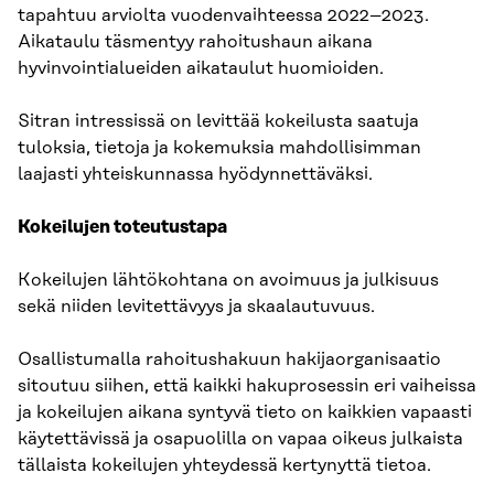
tapahtuu arviolta vuodenvaihteessa 2022–2023.
Aikataulu täsmentyy rahoitushaun aikana
hyvinvointialueiden aikataulut huomioiden.
Sitran intressissä on levittää kokeilusta saatuja
tuloksia, tietoja ja kokemuksia mahdollisimman
laajasti yhteiskunnassa hyödynnettäväksi.
Kokeilujen toteutustapa
Kokeilujen lähtökohtana on avoimuus ja julkisuus
sekä niiden levitettävyys ja skaalautuvuus.
Osallistumalla rahoitushakuun hakijaorganisaatio
sitoutuu siihen, että kaikki hakuprosessin eri vaiheissa
ja kokeilujen aikana syntyvä tieto on kaikkien vapaasti
käytettävissä ja osapuolilla on vapaa oikeus julkaista
tällaista kokeilujen yhteydessä kertynyttä tietoa.