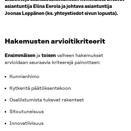
asiantuntija Elina Eerola ja johtava asiantuntija
Joonas Leppänen (ks. yhteystiedot sivun lopusta).
H
akemusten arvioitikriteerit
Ensimmäisen
ja
toisen
vaiheen hakemukset
arvioidaan seuraavia kriteerejä painottaen:
Kunnianhimo
Kytkentä päätöksentekoon
Osallistumista tukevat rakenteet
Sitoutuneisuus
Innovatiivisuus