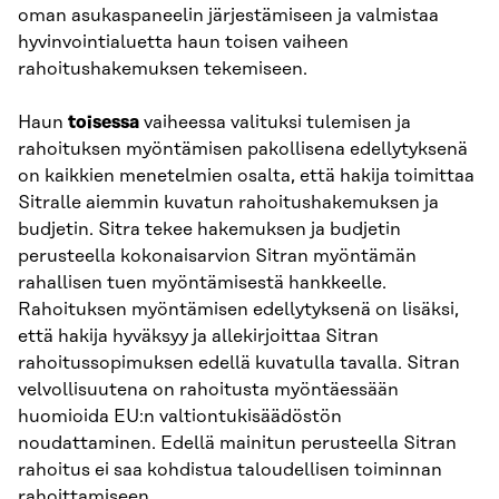
oman asukaspaneelin järjestämiseen ja valmistaa
hyvinvointialuetta haun toisen vaiheen
rahoitushakemuksen tekemiseen.
Haun
toisessa
vaiheessa valituksi tulemisen ja
rahoituksen myöntämisen pakollisena edellytyksenä
on kaikkien menetelmien osalta, että hakija toimittaa
Sitralle aiemmin kuvatun rahoitushakemuksen ja
budjetin. Sitra tekee hakemuksen ja budjetin
perusteella kokonaisarvion Sitran myöntämän
rahallisen tuen myöntämisestä hankkeelle.
Rahoituksen myöntämisen edellytyksenä on lisäksi,
että hakija hyväksyy ja allekirjoittaa Sitran
rahoitussopimuksen edellä kuvatulla tavalla. Sitran
velvollisuutena on rahoitusta myöntäessään
huomioida EU:n valtiontukisäädöstön
noudattaminen. Edellä mainitun perusteella Sitran
rahoitus ei saa kohdistua taloudellisen toiminnan
rahoittamiseen.