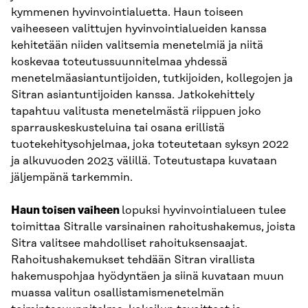
kymmenen hyvinvointialuetta. Haun toiseen
vaiheeseen valittujen hyvinvointialueiden kanssa
kehitetään niiden valitsemia menetelmiä ja niitä
koskevaa toteutussuunnitelmaa yhdessä
menetelmäasiantuntijoiden, tutkijoiden, kollegojen ja
Sitran asiantuntijoiden kanssa. Jatkokehittely
tapahtuu valitusta menetelmästä riippuen joko
sparrauskeskusteluina tai osana erillistä
tuotekehitysohjelmaa, joka toteutetaan syksyn 2022
ja alkuvuoden 2023 välillä. Toteutustapa kuvataan
jäljempänä tarkemmin.
Haun toisen vaiheen
lopuksi hyvinvointialueen tulee
toimittaa Sitralle varsinainen rahoitushakemus, joista
Sitra valitsee mahdolliset rahoituksensaajat.
Rahoitushakemukset tehdään Sitran virallista
hakemuspohjaa hyödyntäen ja siinä kuvataan muun
muassa valitun osallistamismenetelmän