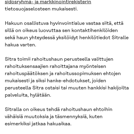
sidosryhmä- ja markkinointirekisterin
tietosuojaselosteen mukaisesti.
Hakuun osallistuva hyvinvointialue vastaa siitä, että
sillä on oikeus luovuttaa sen kontaktihenkilöiden
sekä haun yhteydessä yksilöidyt henkilötiedot Sitralle
hakua varten.
Sitra toimii rahoitushaun perusteella valittujen
rahoituksensaajien rahoittajana myönteisen
rahoituspäätöksen ja rahoitussopimuksen ehtojen
mukaisesti ja siksi hanke-ehdotukset, joiden
perusteella Sitra ostaisi tai muuten hankkisi hakijoilta
palveluita, hylätään.
Sitralla on oikeus tehdä rahoitushaun ehtoihin
vähäisiä muutoksia ja täsmennyksiä, kuten
esimerkiksi jatkaa hakuaikaa.