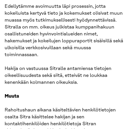
Edellytämme avoimuutta läpi prosessin, jotta
kokeiluista kertyvä tieto ja kokemukset olisivat muun
muassa myös tutkimuksellisesti hyödynnettävissä.
Sitralla on mm. oikeus julkistaa kumppanihakuun
osallistuneiden hyvinvointialueiden nimet,
hakemukset ja kokeilujen loppuraportit sisäisillä sekä
ulkoisilla verkkosivuillaan sekä muussa
toiminnassaan.
Hakija on vastuussa Sitralle antamiensa tietojen
oikeellisuudesta sekä siitä, etteivät ne loukkaa
kenenkään kolmannen oikeuksia.
Muuta
Rahoitushaun aikana käsiteltävien henkilötietojen
osalta Sitra käsittelee hakijan ja sen
kontaktihenkilöiden henkilötietoja Sitran