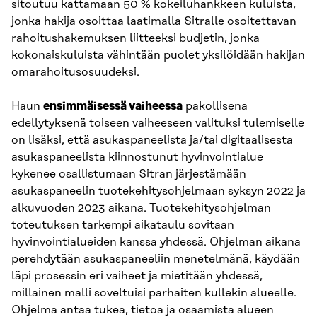
sitoutuu kattamaan 50 % kokeiluhankkeen kuluista,
jonka hakija osoittaa laatimalla Sitralle osoitettavan
rahoitushakemuksen liitteeksi budjetin, jonka
kokonaiskuluista vähintään puolet yksilöidään hakijan
omarahoitusosuudeksi.
Haun
ensimmäisessä vaiheessa
pakollisena
edellytyksenä toiseen vaiheeseen valituksi tulemiselle
on lisäksi, että asukaspaneelista ja/tai digitaalisesta
asukaspaneelista kiinnostunut hyvinvointialue
kykenee osallistumaan Sitran järjestämään
asukaspaneelin tuotekehitysohjelmaan syksyn 2022 ja
alkuvuoden 2023 aikana. Tuotekehitysohjelman
toteutuksen tarkempi aikataulu sovitaan
hyvinvointialueiden kanssa yhdessä. Ohjelman aikana
perehdytään asukaspaneeliin menetelmänä, käydään
läpi prosessin eri vaiheet ja mietitään yhdessä,
millainen malli soveltuisi parhaiten kullekin alueelle.
Ohjelma antaa tukea, tietoa ja osaamista alueen