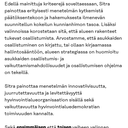
Edellä mainittuja kriteerejä soveltaessaan, Sitra
painottaa erityisesti menetelmän kytkemistä
päätöksentekoon ja hakemuksesta ilmenevän
suunnitellun kokeilun kunnianhimon tasoa. Lisäksi
valinnoissa korostetaan sitä, että alueen rakenteet
tukevat osallistumista. Arvostamme, että asukkaiden
osallistuminen on kirjattu, tai ollaan kirjaamassa
hallintosääntöön, alueen strategiassa on huomioitu
asukkaiden osallistumis- ja
vaikuttamismahdollisuudet ja osallistumisen ohjelma
on tekeillä.
Sitra painottaa menetelmän innovatiivisuutta,
juurrutettavuutta ja levitettävyyttä
hyvinvointialueorganisaation sisällä sekä
vaikuttavuutta hyvinvointialuedemokratian
toimivuuden kannalta.
Sekä
ensimmäisen
että
toisen
vaiheen valinnan