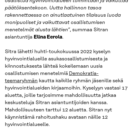
osallistua hyvinvointialueen toimintaan ja vaikuttaa
päätöksentekoon. Uutta hallinnon tasoa
rakennettaessa on ainutlaatuinen tilaisuus luoda
monipuoliset ja vaikuttavat osallistumisen
menetelmät alusta lähtien”
, summaa Sitran
asiantuntija
Elina Eerola
.
Sitra lähetti huhti-toukokuussa 2022 kyselyn
hyvinvointialueille asukasosallistumisesta ja
kiinnostuksesta lähteä kokeilemaan uusia
osallistumisen menetelmiä
Demokratia-
teemaryhmän
kautta kaikille ryhmän jäsenille sekä
hyvinvointialueiden kirjaamoihin. Kyselyyn vastasi 17
aluetta, joille tarjosimme mahdollisuutta jatkaa
keskusteluja Sitran asiantuntijoiden kanssa.
Mahdollisuuteen tarttui 12 aluetta. Sitran nyt
käynnistämä rahoitushaku avataan näille 12
hyvinvointialueelle.