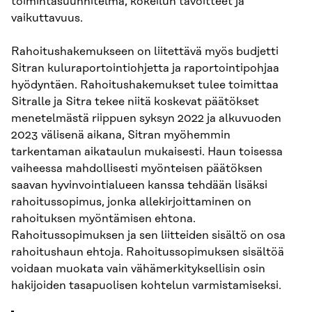
toimintasuunnitelma, kokeilun tavoitteet ja
vaikuttavuus.
Rahoitushakemukseen on liitettävä myös budjetti
Sitran kuluraportointiohjetta ja raportointipohjaa
hyödyntäen. Rahoitushakemukset tulee toimittaa
Sitralle ja Sitra tekee niitä koskevat päätökset
menetelmästä riippuen syksyn 2022 ja alkuvuoden
2023 välisenä aikana, Sitran myöhemmin
tarkentaman aikataulun mukaisesti. Haun toisessa
vaiheessa mahdollisesti myönteisen päätöksen
saavan hyvinvointialueen kanssa tehdään lisäksi
rahoitussopimus, jonka allekirjoittaminen on
rahoituksen myöntämisen ehtona.
Rahoitussopimuksen ja sen liitteiden sisältö on osa
rahoitushaun ehtoja. Rahoitussopimuksen sisältöä
voidaan muokata vain vähämerkityksellisin osin
hakijoiden tasapuolisen kohtelun varmistamiseksi.