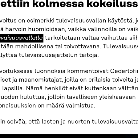
ettiin kolmessa kokeilus
oitus on esimerkki tulevaisuusvallan käytöstä, j
ä harvoin huomioidaan, vaikka valinnoilla on va
vaisuusvallalla
evaisuusvallalla
tarkoitetaan valtaa vaikuttaa si
etään mahdollisena tai toivottavana. Tulevaisuu
lyttää tulevaisuusajattelun taitoja.
voituksessa luonnoksia kommentoivat Cederlöf
iset ja maanomistajat, joilla on erilaisia toiveita
 lapsilla. Nämä henkilöt eivät kuitenkaan vältt
uoden kuluttua, jolloin tavalliseen yleiskaavaan
onaisuuksien on määrä valmistua.
n selvää, että lasten ja nuorten tulevaisuusvalta