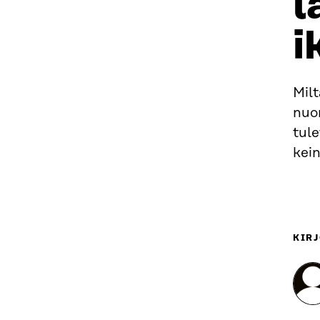
l
i
Milt
nuor
tule
kein
KIRJ