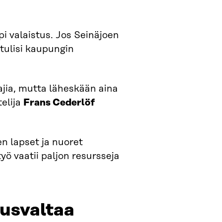
pi valaistus. Jos Seinäjoen
 tulisi kaupungin
jia, mutta läheskään aina
telija
Frans Cederlöf
en lapset ja nuoret
yö vaatii paljon resursseja
uusvaltaa