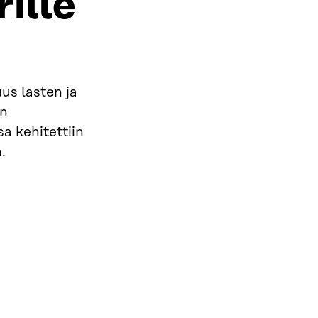
ille
us lasten ja
en
a kehitettiin
.