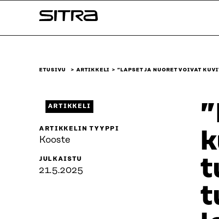
Siirry
Sitra
suoraan
sisältöön
↓
ETUSIVU
ARTIKKELI
”LAPSET JA NUORET VOIVAT KUV
”
ARTIKKELI
ARTIKKELIN TYYPPI
k
Kooste
t
JULKAISTU
21.5.2025
t