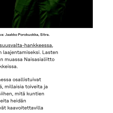
a: Jaakko Porokuokka, Sitra.
isuusvalta-hankkeessa
,
lan laajentamiseksi. Lasten
n muassa Naisasialiitto
kkeissa.
messa osallistuivat
 millaisia toiveita ja
siihen, mitä kuntien
eita heidän
ät kaavoitettavilla