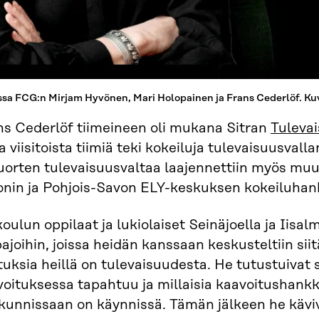
sa FCG:n Mirjam Hyvönen, Mari Holopainen ja Frans Cederlöf. Kuv
ns Cederlöf tiimeineen oli mukana Sitran
Tuleva
a viisitoista tiimiä teki kokeiluja tulevaisuusval
uorten tulevaisuusvaltaa laajennettiin myös muu
onin ja Pohjois-Savon ELY-keskuksen kokeiluhan
oulun oppilaat ja lukiolaiset Seinäjoella ja Iisal
ajoihin, joissa heidän kanssaan keskusteltiin siitä,
uksia heillä on tulevaisuudesta. He tutustuivat 
voituksessa tapahtuu ja millaisia kaavoitushankk
kunnissaan on käynnissä. Tämän jälkeen he käviv