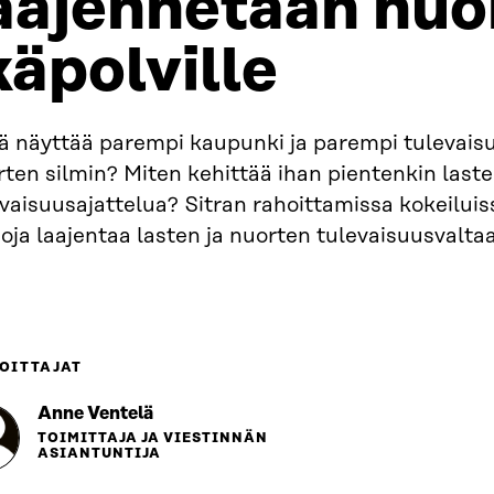
aajennetaan nuor
käpolville
ä näyttää parempi kaupunki ja parempi tulevaisu
ten silmin? Miten kehittää ihan pientenkin last
vaisuusajattelua? Sitran rahoittamissa kokeiluiss
oja laajentaa lasten ja nuorten tulevaisuusvaltaa
OITTAJAT
Anne Ventelä
TOIMITTAJA JA VIESTINNÄN
ASIANTUNTIJA