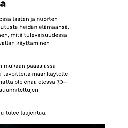
sa
ossa lasten ja nuorten
ikutusta heidän elämäänsä.
ihen, mitä tulevaisuudessa
svallan käyttäminen
in mukaan pääasiassa
 ja tavoitteita maankäytölle
ämättä ole enää elossa 30–
 suunniteltujen
a tulee laajentaa.