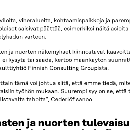
iloita, viheralueita, kohtaamispaikkoja ja parem
olaiset saisivat päättää, esimerkiksi näitä asioita
elykadun varteen.
ten ja nuorten näkemykset kiinnostavat kaavoitta
ä ei kysytä tai saada, kertoo maankäytön suunnit
ulttiyhtiö Finnish Consulting Groupista.
ttain tämä voi johtua siitä, että emme tiedä, mit
aisiin työhön mukaan. Suurempi syy on se, että t
listavalta taholta”, Cederlöf sanoo.
sten ja nuorten tulevais