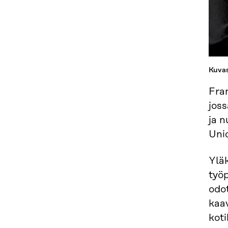
Kuvas
Fra
joss
ja n
Uni
Yläk
työp
odot
kaa
koti