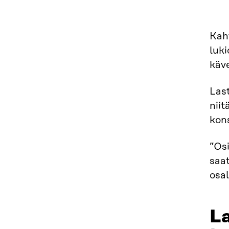
Kahv
luki
käv
Las
niit
kons
”Osi
saat
osal
La