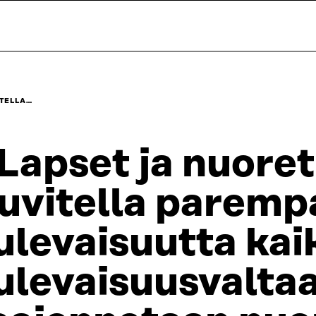
ITELLA…
Lapset ja nuoret
uvitella paremp
ulevaisuutta kaik
ulevaisuusvalta