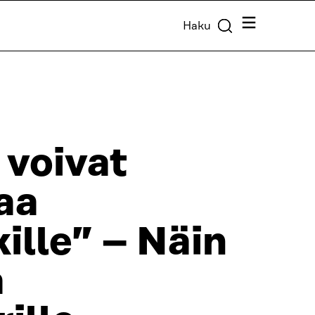
Valikko
Haku
 voivat
aa
ille” – Näin
a