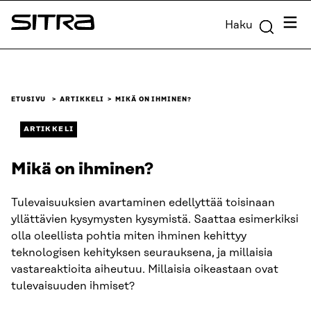
Siirry
Valik
Haku
suoraan
Sitra
sisältöön
↓
ETUSIVU
ARTIKKELI
MIKÄ ON IHMINEN?
ARTIKKELI
Mikä on ihminen?
Tulevaisuuksien avartaminen edellyttää toisinaan
yllättävien kysymysten kysymistä. Saattaa esimerkiksi
olla oleellista pohtia miten ihminen kehittyy
teknologisen kehityksen seurauksena, ja millaisia
vastareaktioita aiheutuu. Millaisia oikeastaan ovat
tulevaisuuden ihmiset?