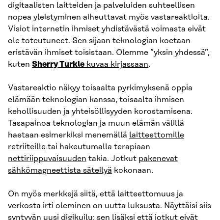
digitaalisten laitteiden ja palveluiden suhteellisen
nopea yleistyminen aiheuttavat myös vastareaktioita.
Visiot internetin ihmiset yhdistävästä voimasta eivät
ole toteutuneet. Sen sijaan teknologian koetaan
eristävän ihmiset toisistaan. Olemme ”yksin yhdessä”,
kuten
Sherry Turkle
kuvaa kirjassaan
.
Vastareaktio näkyy toisaalta pyrkimyksenä oppia
elämään teknologian kanssa, toisaalta ihmisen
kehollisuuden ja yhteisöllisyyden korostamisena.
Tasapainoa teknologian ja muun elämän välillä
haetaan esimerkiksi menemällä
laitteettomille
retriiteille
tai hakeutumalla terapiaan
nettiriippuvaisuuden
takia. Jotkut
pakenevat
sähkömagneettista säteilyä
kokonaan.
On myös merkkejä siitä, että laitteettomuus ja
verkosta irti oleminen on uutta luksusta. Näyttäisi siis
syntyvän uusi digikuilu: sen lisäksi että jotkut eivät