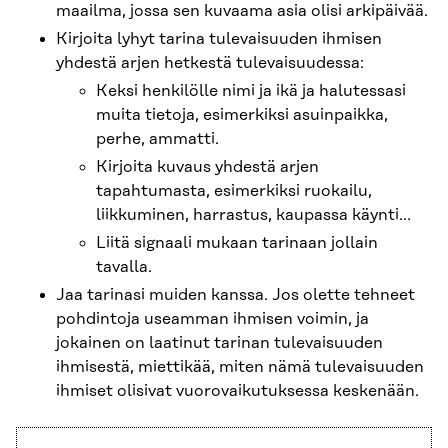
maailma, jossa sen kuvaama asia olisi arkipäivää.
Kirjoita lyhyt tarina tulevaisuuden ihmisen
yhdestä arjen hetkestä tulevaisuudessa:
Keksi henkilölle nimi ja ikä ja halutessasi
muita tietoja, esimerkiksi asuinpaikka,
perhe, ammatti.
Kirjoita kuvaus yhdestä arjen
tapahtumasta, esimerkiksi ruokailu,
liikkuminen, harrastus, kaupassa käynti…
Liitä signaali mukaan tarinaan jollain
tavalla.
Jaa tarinasi muiden kanssa. Jos olette tehneet
pohdintoja useamman ihmisen voimin, ja
jokainen on laatinut tarinan tulevaisuuden
ihmisestä, miettikää, miten nämä tulevaisuuden
ihmiset olisivat vuorovaikutuksessa keskenään.