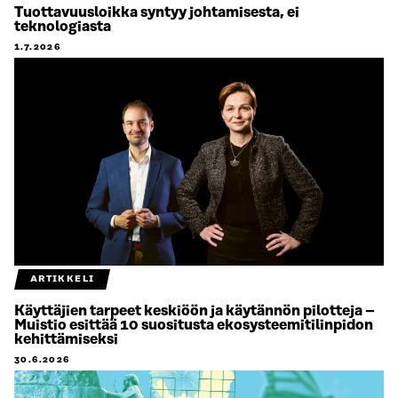
Tuottavuusloikka syntyy johtamisesta, ei
teknologiasta
1.7.2026
ARTIKKELI
Käyttäjien tarpeet keskiöön ja käytännön pilotteja –
Muistio esittää 10 suositusta ekosysteemitilinpidon
kehittämiseksi
30.6.2026