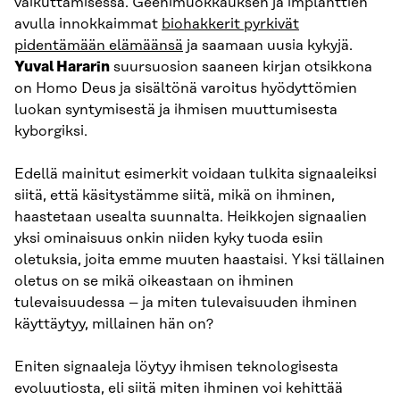
vaikuttamisessa. Geenimuokkauksen ja implanttien
avulla innokkaimmat
biohakkerit pyrkivät
pidentämään elämäänsä
ja saamaan uusia kykyjä.
Yuval Hararin
suursuosion saaneen kirjan otsikkona
on Homo Deus ja sisältönä varoitus hyödyttömien
luokan syntymisestä ja ihmisen muuttumisesta
kyborgiksi.
Edellä mainitut esimerkit voidaan tulkita signaaleiksi
siitä, että käsitystämme siitä, mikä on ihminen,
haastetaan usealta suunnalta. Heikkojen signaalien
yksi ominaisuus onkin niiden kyky tuoda esiin
oletuksia, joita emme muuten haastaisi. Yksi tällainen
oletus on se mikä oikeastaan on ihminen
tulevaisuudessa – ja miten tulevaisuuden ihminen
käyttäytyy, millainen hän on?
Eniten signaaleja löytyy ihmisen teknologisesta
evoluutiosta, eli siitä miten ihminen voi kehittää