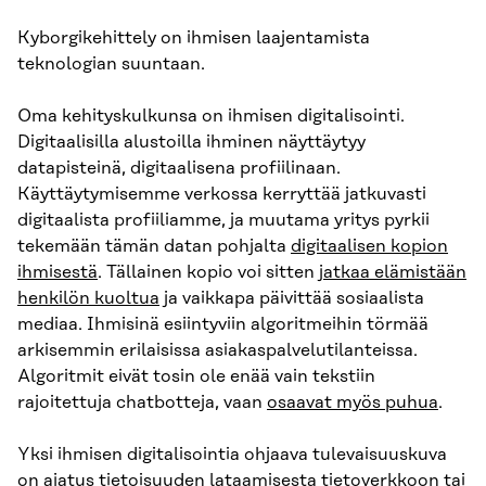
Kyborgikehittely on ihmisen laajentamista
teknologian suuntaan.
Oma kehityskulkunsa on ihmisen digitalisointi.
Digitaalisilla alustoilla ihminen näyttäytyy
datapisteinä, digitaalisena profiilinaan.
Käyttäytymisemme verkossa kerryttää jatkuvasti
digitaalista profiiliamme, ja muutama yritys pyrkii
tekemään tämän datan pohjalta
digitaalisen kopion
ihmisestä
. Tällainen kopio voi sitten
jatkaa elämistään
henkilön kuoltua
ja vaikkapa päivittää sosiaalista
mediaa. Ihmisinä esiintyviin algoritmeihin törmää
arkisemmin erilaisissa asiakaspalvelutilanteissa.
Algoritmit eivät tosin ole enää vain tekstiin
rajoitettuja chatbotteja, vaan
osaavat myös puhua
.
Yksi ihmisen digitalisointia ohjaava tulevaisuuskuva
on ajatus tietoisuuden lataamisesta tietoverkkoon tai