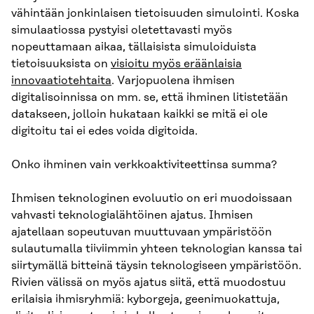
vähintään jonkinlaisen tietoisuuden simulointi. Koska
simulaatiossa pystyisi oletettavasti myös
nopeuttamaan aikaa, tällaisista simuloiduista
tietoisuuksista on
visioitu myös eräänlaisia
innovaatiotehtaita
. Varjopuolena ihmisen
digitalisoinnissa on mm. se, että ihminen litistetään
datakseen, jolloin hukataan kaikki se mitä ei ole
digitoitu tai ei edes voida digitoida.
Onko ihminen vain verkkoaktiviteettinsa summa?
Ihmisen teknologinen evoluutio on eri muodoissaan
vahvasti teknologialähtöinen ajatus. Ihmisen
ajatellaan sopeutuvan muuttuvaan ympäristöön
sulautumalla tiiviimmin yhteen teknologian kanssa tai
siirtymällä bitteinä täysin teknologiseen ympäristöön.
Rivien välissä on myös ajatus siitä, että muodostuu
erilaisia ihmisryhmiä: kyborgeja, geenimuokattuja,