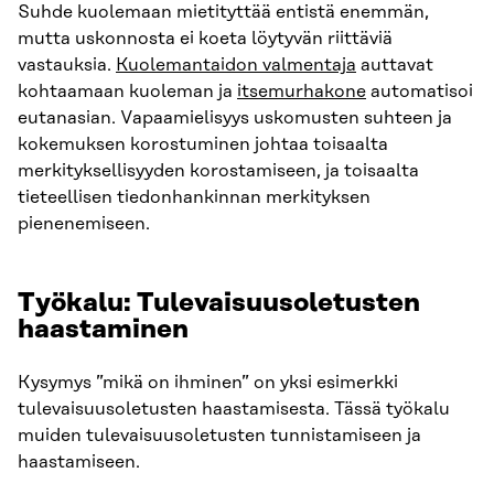
Suhde kuolemaan mietityttää entistä enemmän,
mutta uskonnosta ei koeta löytyvän riittäviä
vastauksia.
Kuolemantaidon valmentaja
auttavat
kohtaamaan kuoleman ja
itsemurhakone
automatisoi
eutanasian. Vapaamielisyys uskomusten suhteen ja
kokemuksen korostuminen johtaa toisaalta
merkityksellisyyden korostamiseen, ja toisaalta
tieteellisen tiedonhankinnan merkityksen
pienenemiseen.
Työkalu: Tulevaisuusoletusten
haastaminen
Kysymys ”mikä on ihminen” on yksi esimerkki
tulevaisuusoletusten haastamisesta. Tässä työkalu
muiden tulevaisuusoletusten tunnistamiseen ja
haastamiseen.