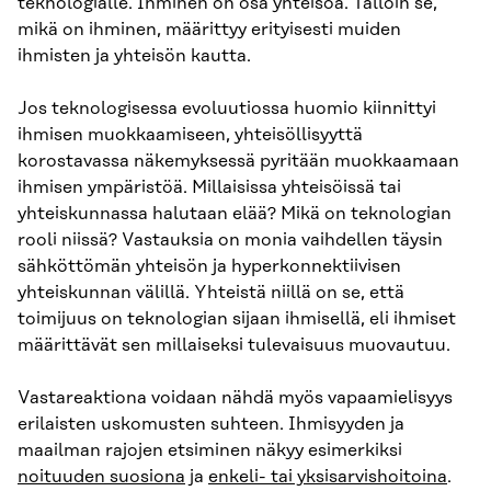
teknologialle. Ihminen on osa yhteisöä. Tällöin se,
mikä on ihminen, määrittyy erityisesti muiden
ihmisten ja yhteisön kautta.
Jos teknologisessa evoluutiossa huomio kiinnittyi
ihmisen muokkaamiseen, yhteisöllisyyttä
korostavassa näkemyksessä pyritään muokkaamaan
ihmisen ympäristöä. Millaisissa yhteisöissä tai
yhteiskunnassa halutaan elää? Mikä on teknologian
rooli niissä? Vastauksia on monia vaihdellen täysin
sähköttömän yhteisön ja hyperkonnektiivisen
yhteiskunnan välillä. Yhteistä niillä on se, että
toimijuus on teknologian sijaan ihmisellä, eli ihmiset
määrittävät sen millaiseksi tulevaisuus muovautuu.
Vastareaktiona voidaan nähdä myös vapaamielisyys
erilaisten uskomusten suhteen. Ihmisyyden ja
maailman rajojen etsiminen näkyy esimerkiksi
noituuden suosiona
ja
enkeli- tai yksisarvishoitoina
.