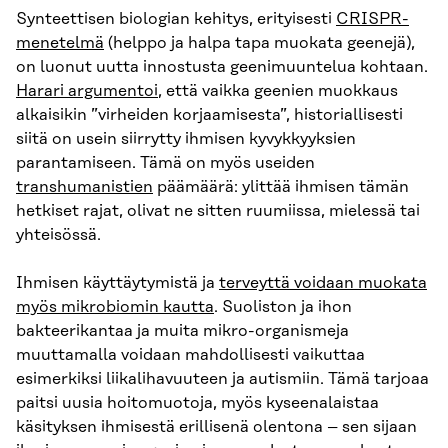
Synteettisen biologian kehitys, erityisesti
CRISPR-
menetelmä
(helppo ja halpa tapa muokata geenejä),
on luonut uutta innostusta geenimuuntelua kohtaan.
Harari argumentoi
, että vaikka geenien muokkaus
alkaisikin ”virheiden korjaamisesta”, historiallisesti
siitä on usein siirrytty ihmisen kyvykkyyksien
parantamiseen. Tämä on myös useiden
transhumanistien
päämäärä: ylittää ihmisen tämän
hetkiset rajat, olivat ne sitten ruumiissa, mielessä tai
yhteisössä.
Ihmisen käyttäytymistä ja
terveyttä voidaan muokata
myös mikrobiomin kautta
. Suoliston ja ihon
bakteerikantaa ja muita mikro-organismeja
muuttamalla voidaan mahdollisesti vaikuttaa
esimerkiksi liikalihavuuteen ja autismiin. Tämä tarjoaa
paitsi uusia hoitomuotoja, myös kyseenalaistaa
käsityksen ihmisestä erillisenä olentona – sen sijaan