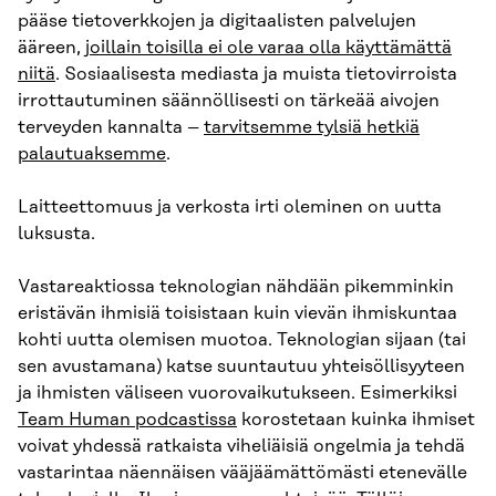
pääse tietoverkkojen ja digitaalisten palvelujen
ääreen,
joillain toisilla ei ole varaa olla käyttämättä
niitä
. Sosiaalisesta mediasta ja muista tietovirroista
irrottautuminen säännöllisesti on tärkeää aivojen
terveyden kannalta –
tarvitsemme tylsiä hetkiä
palautuaksemme
.
Laitteettomuus ja verkosta irti oleminen on uutta
luksusta.
Vastareaktiossa teknologian nähdään pikemminkin
eristävän ihmisiä toisistaan kuin vievän ihmiskuntaa
kohti uutta olemisen muotoa. Teknologian sijaan (tai
sen avustamana) katse suuntautuu yhteisöllisyyteen
ja ihmisten väliseen vuorovaikutukseen. Esimerkiksi
Team Human podcastissa
korostetaan kuinka ihmiset
voivat yhdessä ratkaista viheliäisiä ongelmia ja tehdä
vastarintaa näennäisen vääjäämättömästi etenevälle