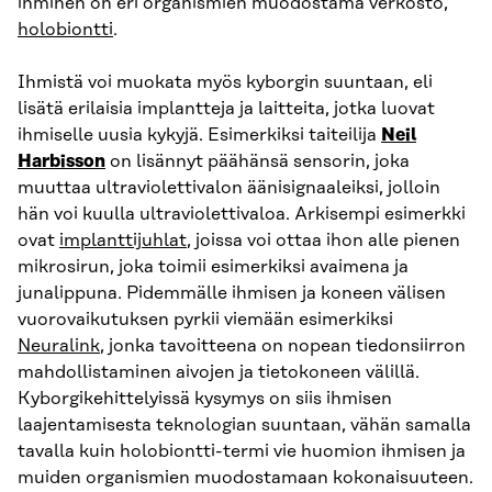
ihminen on eri organismien muodostama verkosto,
holobiontti
.
Ihmistä voi muokata myös kyborgin suuntaan, eli
lisätä erilaisia implantteja ja laitteita, jotka luovat
ihmiselle uusia kykyjä. Esimerkiksi taiteilija
Neil
Harbisson
on lisännyt päähänsä sensorin, joka
muuttaa ultraviolettivalon äänisignaaleiksi, jolloin
hän voi kuulla ultraviolettivaloa. Arkisempi esimerkki
ovat
implanttijuhlat
, joissa voi ottaa ihon alle pienen
mikrosirun, joka toimii esimerkiksi avaimena ja
junalippuna. Pidemmälle ihmisen ja koneen välisen
vuorovaikutuksen pyrkii viemään esimerkiksi
Neuralink
, jonka tavoitteena on nopean tiedonsiirron
mahdollistaminen aivojen ja tietokoneen välillä.
Kyborgikehittelyissä kysymys on siis ihmisen
laajentamisesta teknologian suuntaan, vähän samalla
tavalla kuin holobiontti-termi vie huomion ihmisen ja
muiden organismien muodostamaan kokonaisuuteen.