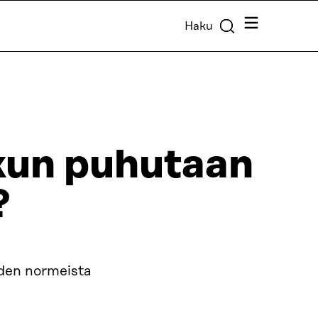
Valikko
Haku
kun puhutaan
?
öiden normeista