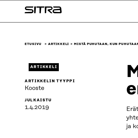
Siirry
Sitra
suoraan
sisältöön
↓
ETUSIVU
ARTIKKELI
MISTÄ PUHUTAAN, KUN PUHUTAA
M
ARTIKKELI
ARTIKKELIN TYYPPI
e
Kooste
JULKAISTU
1.4.2019
Erät
yhte
ja 