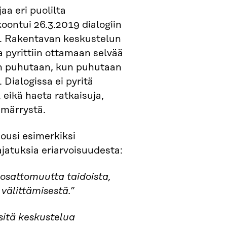
aa eri puolilta
oontui 26.3.2019 dialogiin
a. Rakentavan keskustelun
a pyrittiin ottamaan selvää
ein puhutaan, kun puhutaan
 Dialogissa ei pyritä
 eikä haeta ratkaisuja,
mmärrystä.
ousi esimerkiksi
ajatuksia eriarvoisuudesta:
 osattomuutta taidoista,
 välittämisestä.”
sitä keskustelua