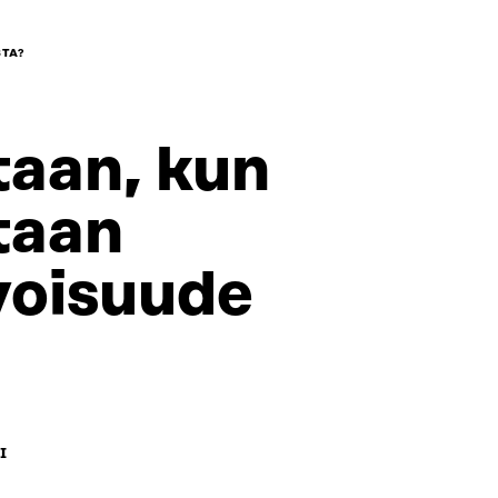
TA?
aan, kun
taan
voisuude
I