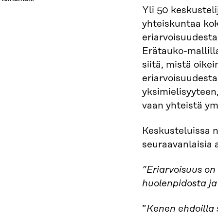
Yli 50 keskustelij
yhteiskuntaa kok
eriarvoisuudest
Erätauko-mallill
siitä, mistä oik
eriarvoisuudesta.
yksimielisyyteen,
vaan yhteistä y
Keskusteluissa n
seuraavanlaisia 
”Eriarvoisuus on
huolenpidosta ja
”
Kenen ehdoilla 