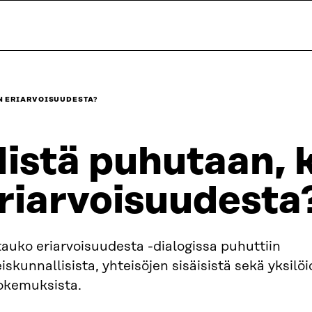
N ERIARVOISUUDESTA?
istä puhutaan, 
riarvoisuudesta
auko eriarvoisuudesta -dialogissa puhuttiin
iskunnallisista, yhteisöjen sisäisistä sekä yksil
kokemuksista.